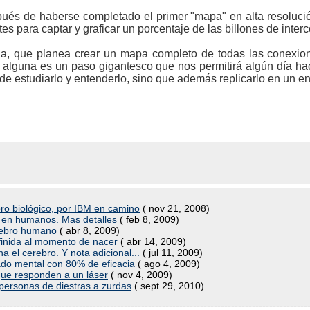
ués de haberse completado el primer "mapa" en alta resoluci
tes para captar y graficar un porcentaje de las billones de inte
cia, que planea crear un mapa completo de todas las conexion
a alguna es un paso gigantesco que nos permitirá algún día hac
e estudiarlo y entenderlo, sino que además replicarlo en un ento
ro biológico, por IBM en camino
( nov 21, 2008)
o en humanos. Mas detalles
( feb 8, 2009)
cerebro humano
( abr 8, 2009)
finida al momento de nacer
( abr 14, 2009)
a el cerebro. Y nota adicional...
( jul 11, 2009)
tado mental con 80% de eficacia
( ago 4, 2009)
que responden a un láser
( nov 4, 2009)
personas de diestras a zurdas
( sept 29, 2010)