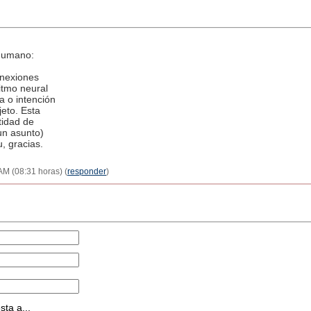
 humano:
onexiones
itmo neural
a o intención
eto. Esta
tidad de
un asunto)
, gracias.
 AM (08:31 horas) (
responder
)
ta a...