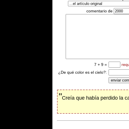
comentario de
7 + 9 =
req
¿De qué color es el cielo?:
"
Creía que había perdido la 