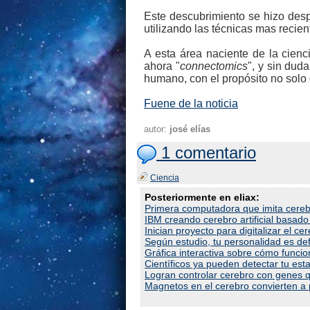
Este descubrimiento se hizo desp
utilizando las técnicas mas recien
A esta área naciente de la cien
ahora "
connectomics
", y sin dud
humano, con el propósito no solo d
Fuene de la noticia
autor:
josé elías
1 comentario
Ciencia
Posteriormente en eliax:
Primera computadora que imita cereb
IBM creando cerebro artificial basad
Inician proyecto para digitalizar el 
Según estudio, tu personalidad es de
Gráfica interactiva sobre cómo funcion
Científicos ya pueden detectar tu es
Logran controlar cerebro con genes 
Magnetos en el cerebro convierten a 