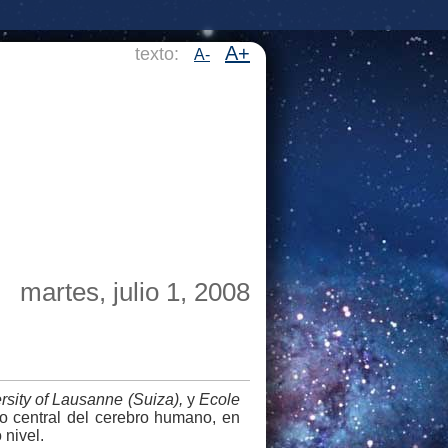
A+
texto:
A-
martes, julio 1, 2008
sity of Lausanne (Suiza),
y
Ecole
eo central del cerebro humano, en
 nivel.