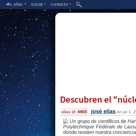
eliax
social
contacto
Descubren el "núc
josé elías
eliax id:
4965
en jul 1, 
Un grupo de científicos de
Har
Polytechnique Fédérale de Laus
donde residen nuestra conciencia,