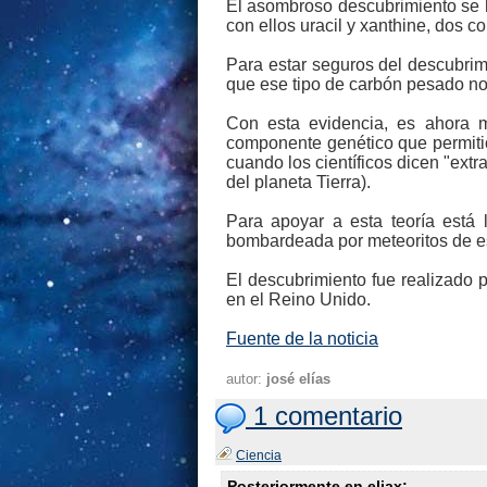
El asombroso descubrimiento se h
con ellos uracil y xanthine, dos c
Para estar seguros del descubrimi
que ese tipo de carbón pesado no 
Con esta evidencia, es ahora m
componente genético que permitió
cuando los científicos dicen "extr
del planeta Tierra).
Para apoyar a esta teoría está 
bombardeada por meteoritos de este
El descubrimiento fue realizado p
en el Reino Unido.
Fuente de la noticia
autor:
josé elías
1 comentario
Ciencia
Posteriormente en eliax: