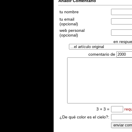
Añadir Comentario
tu nombre
tu email
(opcional)
web personal
(opcional)
en respues
comentario de
3 + 3 =
req
¿De qué color es el cielo?: