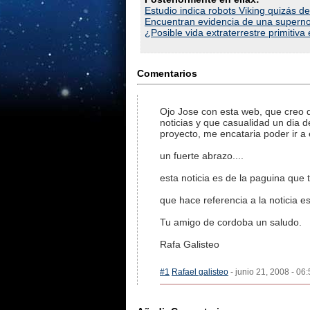
Estudio indica robots Viking quizás 
Encuentran evidencia de una supernov
¿Posible vida extraterrestre primitiva
Comentarios
Ojo Jose con esta web, que creo q
noticias y que casualidad un dia 
proyecto, me encataria poder ir a 
un fuerte abrazo....
esta noticia es de la paguina que
que hace referencia a la noticia e
Tu amigo de cordoba un saludo.
Rafa Galisteo
#1
Rafael galisteo
- junio 21, 2008 - 06