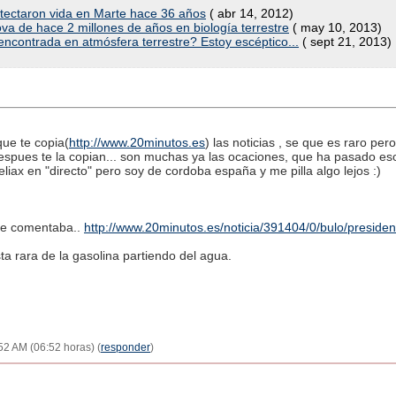
detectaron vida en Marte hace 36 años
( abr 14, 2012)
a de hace 2 millones de años en biología terrestre
( may 10, 2013)
 encontrada en atmósfera terrestre? Estoy escéptico...
( sept 21, 2013)
ue te copia(
http://www.20minutos.es
) las noticias , se que es raro per
despues te la copian... son muchas ya las ocaciones, que ha pasado e
eliax en "directo" pero soy de cordoba españa y me pilla algo lejos :)
 te comentaba..
http://www.20minutos.es/noticia/391404/0/bulo/presiden
sta rara de la gasolina partiendo del agua.
:52 AM (06:52 horas) (
responder
)