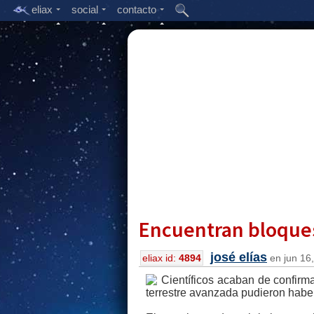
eliax
social
contacto
Encuentran bloques
josé elías
eliax id:
4894
en jun 16,
Científicos acaban de confirm
terrestre avanzada pudieron haber