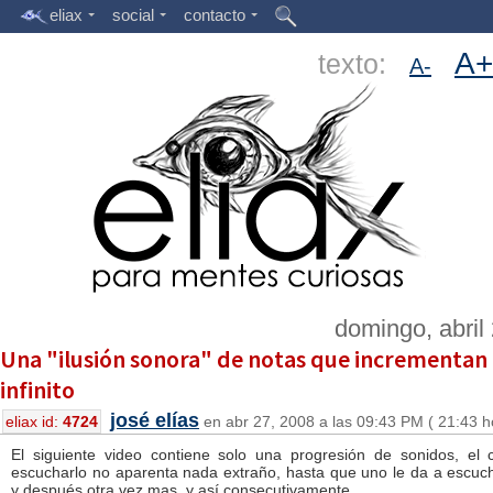
eliax
social
contacto
A+
texto:
A-
domingo, abril
Una "ilusión sonora" de notas que incrementan 
infinito
josé elías
eliax id:
4724
en abr 27, 2008 a las 09:43 PM ( 21:43 h
El siguiente video contiene solo una progresión de sonidos, el 
escucharlo no aparenta nada extraño, hasta que uno le da a escuch
y después otra vez mas, y así consecutivamente.