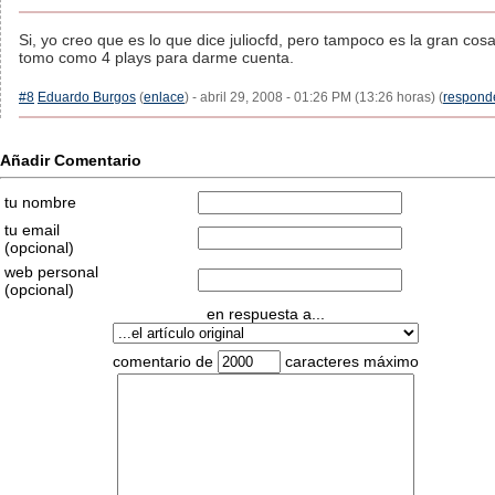
Si, yo creo que es lo que dice juliocfd, pero tampoco es la gran cos
tomo como 4 plays para darme cuenta.
#8
Eduardo Burgos
(
enlace
) - abril 29, 2008 - 01:26 PM (13:26 horas) (
respond
Añadir Comentario
tu nombre
tu email
(opcional)
web personal
(opcional)
en respuesta a...
comentario de
caracteres máximo