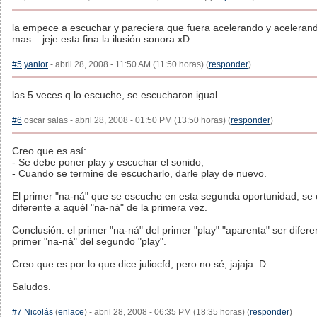
la empece a escuchar y pareciera que fuera acelerando y aceleran
mas... jeje esta fina la ilusión sonora xD
#5
yanior
- abril 28, 2008 - 11:50 AM (11:50 horas) (
responder
)
las 5 veces q lo escuche, se escucharon igual.
#6
oscar salas - abril 28, 2008 - 01:50 PM (13:50 horas) (
responder
)
Creo que es así:
- Se debe poner play y escuchar el sonido;
- Cuando se termine de escucharlo, darle play de nuevo.
El primer "na-ná" que se escuche en esta segunda oportunidad, se
diferente a aquél "na-ná" de la primera vez.
Conclusión: el primer "na-ná" del primer "play" "aparenta" ser difere
primer "na-ná" del segundo "play".
Creo que es por lo que dice juliocfd, pero no sé, jajaja :D .
Saludos.
#7
Nicolás
(
enlace
) - abril 28, 2008 - 06:35 PM (18:35 horas) (
responder
)