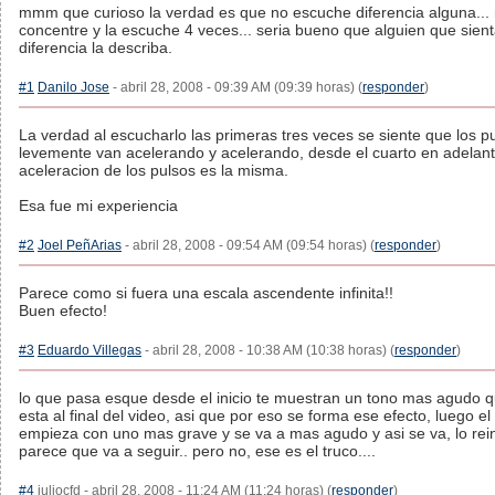
mmm que curioso la verdad es que no escuche diferencia alguna...
concentre y la escuche 4 veces... seria bueno que alguien que sient
diferencia la describa.
#1
Danilo Jose
- abril 28, 2008 - 09:39 AM (09:39 horas) (
responder
)
La verdad al escucharlo las primeras tres veces se siente que los p
levemente van acelerando y acelerando, desde el cuarto en adelant
aceleracion de los pulsos es la misma.
Esa fue mi experiencia
#2
Joel PeñArias
- abril 28, 2008 - 09:54 AM (09:54 horas) (
responder
)
Parece como si fuera una escala ascendente infinita!!
Buen efecto!
#3
Eduardo Villegas
- abril 28, 2008 - 10:38 AM (10:38 horas) (
responder
)
lo que pasa esque desde el inicio te muestran un tono mas agudo q
esta al final del video, asi que por eso se forma ese efecto, luego el 
empieza con uno mas grave y se va a mas agudo y asi se va, lo rein
parece que va a seguir.. pero no, ese es el truco....
#4
juliocfd - abril 28, 2008 - 11:24 AM (11:24 horas) (
responder
)