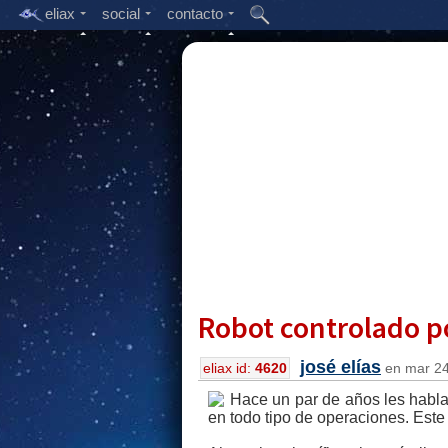
eliax
social
contacto
Robot controlado po
josé elías
eliax id:
4620
en mar 24,
Hace un par de años les habla
en todo tipo de operaciones. Est