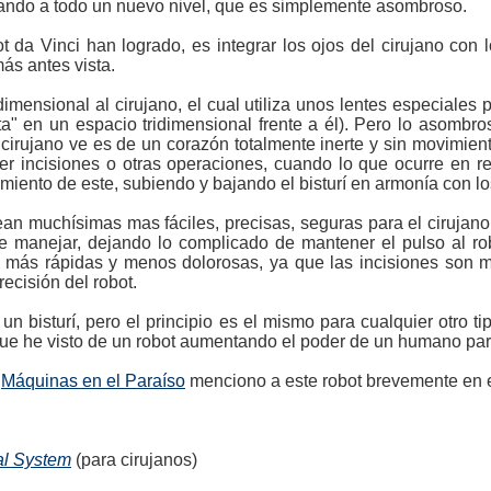
levando a todo un nuevo nivel, que es simplemente asombroso.
 da Vinci han logrado, es integrar los ojos del cirujano con 
más antes vista.
dimensional al cirujano, el cual utiliza unos lentes especiales 
ta" en un espacio tridimensional frente a él). Pero lo asombr
l cirujano ve es de un corazón totalmente inerte y sin movimien
er incisiones o otras operaciones, cuando lo que ocurre en re
vimiento de este, subiendo y bajando el bisturí en armonía con 
n muchísimas mas fáciles, precisas, seguras para el cirujano,
de manejar, dejando lo complicado de mantener el pulso al r
 más rápidas y menos dolorosas, ya que las incisiones son me
ecisión del robot.
n bisturí, pero el principio es el mismo para cualquier otro t
ue he visto de un robot aumentando el poder de un humano para
o
Máquinas en el Paraíso
menciono a este robot brevemente en el
al System
(para cirujanos)