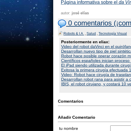
Página informativa sobre el
da Vi
autor:
josé elías
0 comentarios (¡com
Robots & I.A.
,
Salud
,
Tecnología Visual
Posteriormente en eliax:
Video del robot daVinci en el quirófan
Desarrollan nuevo tipo de piel sintét
Robot hace posible operar corazón mi
Científicos españoles inician proceso 
El iPad siendo utilizada durante ciru
Exitosa la primera cirugía efectuada
Video: Robot hace cirugía de trasplan
Desarrollan robot rana para asistir a 
IBIS, el robot cirujano, y costará 10
Comentarios
Añadir Comentario
tu nombre