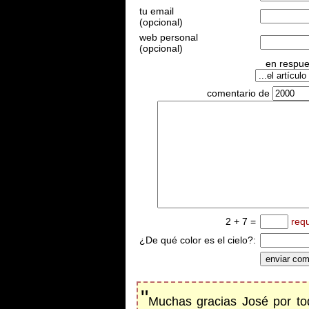
tu email
(opcional)
web personal
(opcional)
en respues
comentario de
2 + 7 =
req
¿De qué color es el cielo?:
"
Muchas gracias José por tod