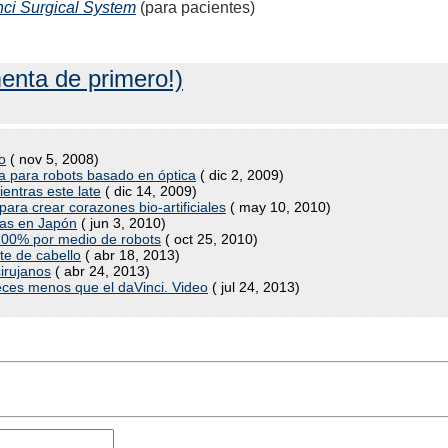
nci Surgical System
(para pacientes)
enta de primero!)
o
( nov 5, 2008)
ica para robots basado en óptica
( dic 2, 2009)
entras este late
( dic 14, 2009)
para crear corazones bio-artificiales
( may 10, 2010)
gías en Japón
( jun 3, 2010)
 100% por medio de robots
( oct 25, 2010)
te de cabello
( abr 18, 2013)
cirujanos
( abr 24, 2013)
 veces menos que el daVinci. Video
( jul 24, 2013)