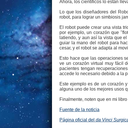
Ahora, los científicos lo están l
Lo que los diseñadores del Robot
robot, para lograr un simbiosis ja
El robot puede crear una vista tri
por ejemplo, un corazón que "flo
latiendo, y aun así la vista que e
guiar la mano del robot para hac
cesar, y el robot se adapta al mo
Esto hace que las operaciones sea
ve un corazón virtual muy fácil 
pacientes tengan recuperaciones
accede lo necesario debido a la pr
Este ejemplo es de un corazón y u
alguna uno de los mejores usos q
Finalmente, noten que en mi libr
Fuente de la noticia
Página oficial del
da Vinci Surgic