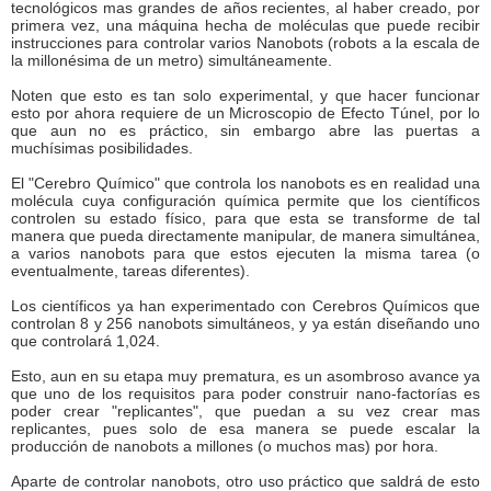
tecnológicos mas grandes de años recientes, al haber creado, por
primera vez, una máquina hecha de moléculas que puede recibir
instrucciones para controlar varios Nanobots (robots a la escala de
la millonésima de un metro) simultáneamente.
Noten que esto es tan solo experimental, y que hacer funcionar
esto por ahora requiere de un Microscopio de Efecto Túnel, por lo
que aun no es práctico, sin embargo abre las puertas a
muchísimas posibilidades.
El "Cerebro Químico" que controla los nanobots es en realidad una
molécula cuya configuración química permite que los científicos
controlen su estado físico, para que esta se transforme de tal
manera que pueda directamente manipular, de manera simultánea,
a varios nanobots para que estos ejecuten la misma tarea (o
eventualmente, tareas diferentes).
Los científicos ya han experimentado con Cerebros Químicos que
controlan 8 y 256 nanobots simultáneos, y ya están diseñando uno
que controlará 1,024.
Esto, aun en su etapa muy prematura, es un asombroso avance ya
que uno de los requisitos para poder construir nano-factorías es
poder crear "replicantes", que puedan a su vez crear mas
replicantes, pues solo de esa manera se puede escalar la
producción de nanobots a millones (o muchos mas) por hora.
Aparte de controlar nanobots, otro uso práctico que saldrá de esto