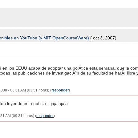
ponibles en YouTube (y MIT OpenCourseWare)
( oct 3, 2007)
 en los EEUU acaba de adoptar una polÃ­tica esta semana, que la conv
as las publicaciones de investigaciÃ³n de su facultad se harÃ¡ libre y
 2008 - 03:51 AM (03:51 horas) (
responder
)
 leyendo esta noticia... jajajajaja
:31 AM (09:31 horas) (
responder
)