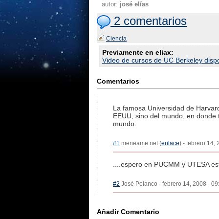
autor:
josé elías
2 comentarios
Ciencia
Previamente en eliax:
Video de cursos de UC Berkeley dis
Comentarios
La famosa Universidad de Harvard
EEUU, sino del mundo, en donde tod
mundo.
#1
meneame.net (
enlace
) - febrero 14,
....espero en PUCMM y UTESA esten
#2
José Polanco - febrero 14, 2008 - 09
Añadir Comentario