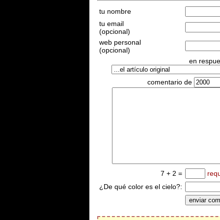
tu nombre
tu email
(opcional)
web personal
(opcional)
en respues
comentario de
7 + 2 =
req
¿De qué color es el cielo?: