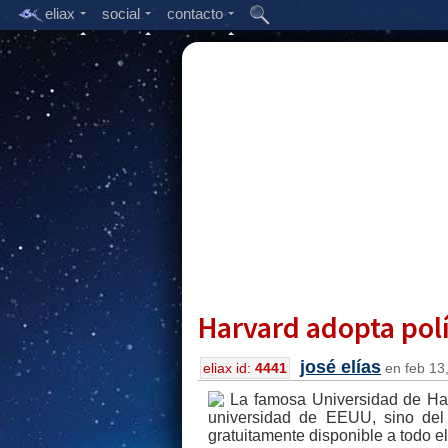
eliax
social
contacto
Harvard adopta polí
josé elías
eliax id:
4441
en feb 13,
La famosa Universidad de Har
universidad de EEUU, sino del 
gratuitamente disponible a todo e