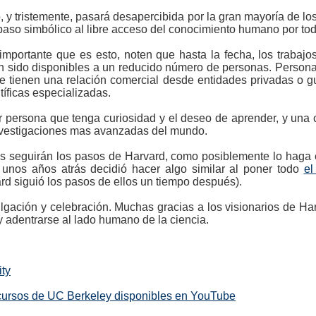
, y tristemente, pasará desapercibida por la gran mayoría de los
paso simbólico al libre acceso del conocimiento humano por to
mportante que es esto, noten que hasta la fecha, los trabajo
 sido disponibles a un reducido número de personas. Personas
 que tienen una relación comercial desde entidades privadas o
tíficas especializadas.
 persona que tenga curiosidad y el deseo de aprender, y una c
investigaciones mas avanzadas del mundo.
 seguirán los pasos de Harvard, como posiblemente lo haga el
unos años atrás decidió hacer algo similar al poner todo
el
ard siguió los pasos de ellos un tiempo después).
lgación y celebración. Muchas gracias a los visionarios de Ha
 adentrarse al lado humano de la ciencia.
ity
cursos de UC Berkeley disponibles en YouTube