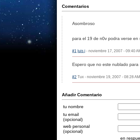
Comentarios
Asombroso
para el 19 de n0v podra verse e
#1
luis j
- noviembre 17, 2007 - 09:40 AM
Espero que no este nublado para sa
#2
Tux - noviembre 19, 2007 - 08:28 AM 
Añadir Comentario
tu nombre
tu email
(opcional)
web personal
(opcional)
en respues