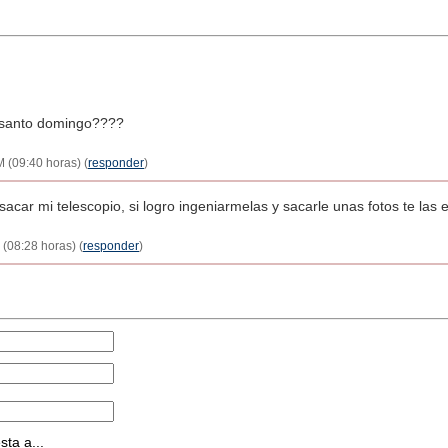
n santo domingo????
 (09:40 horas) (
responder
)
car mi telescopio, si logro ingeniarmelas y sacarle unas fotos te las en
(08:28 horas) (
responder
)
ta a...