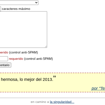
caracteres máximo
uerido
(control anti-SPAM)
requerido
(control anti-SPAM)
"
e hermosa, lo mejor del 2013.
por "Te
en camino a
la singularidad...