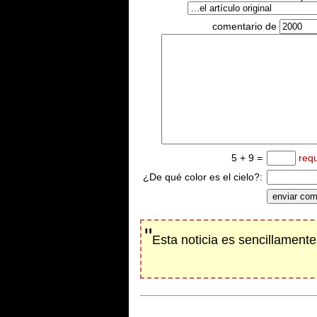
comentario de
5 + 9 =
req
¿De qué color es el cielo?:
"
Esta noticia es sencillament