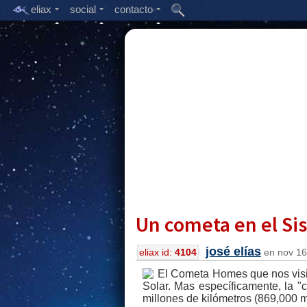
eliax
social
contacto
Un cometa en el Si
josé elías
eliax id:
4104
en nov 16,
El Cometa Homes que nos visi
Solar. Mas específicamente, la "
millones de kilómetros (869,000 mi