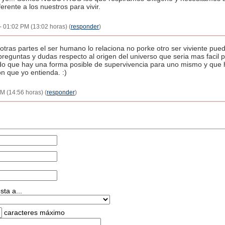
erente a los nuestros para vivir.
- 01:02 PM (13:02 horas) (
responder
)
otras partes el ser humano lo relaciona no porke otro ser viviente pue
reguntas y dudas respecto al origen del universo que seria mas facil p
do que hay una forma posible de supervivencia para uno mismo y que ha
n que yo entienda. :)
M (14:56 horas) (
responder
)
ta a...
caracteres máximo