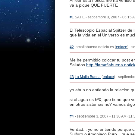
Al leer esta noticia me ha venido
va a pique QUE FUERTE
#1
SATIE - septiembre 3, 2007 - 06:15 A
El Telescopio Espacial Spitzer de
que la vida en el Universo es m
#2
lamafiabuena.noticia.es (
enlace
) - 
Me he permitido colocar tu post e
Saludos
http://lamafiabuena.noti
#3
La Mafia Buena
(
enlace
) - septiembr
yo ahun no entiendo la relacion 
si el agua es h²0, que tiene que
en otros sistemas no? vamos digo
#4
- septiembre 3, 2007 - 11:30 AM (11:3
Verdad... yo no entiendo porque 
Sulfuro o Amoniaco Puro... que 