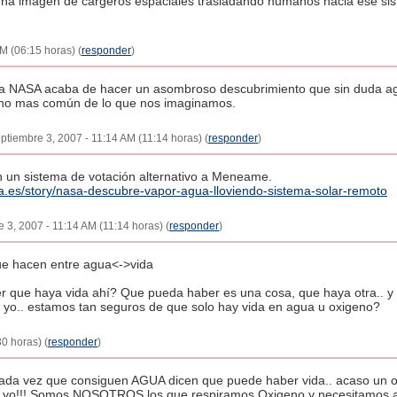
 una imagen de cargeros espaciales trasladando humanos hacia ese sis
M (06:15 horas) (
responder
)
 la NASA acaba de hacer un asombroso descubrimiento que sin duda agr
ucho mas común de lo que nos imaginamos.
septiembre 3, 2007 - 11:14 AM (11:14 horas) (
responder
)
n un sistema de votación alternativo a Meneame.
cia.es/story/nasa-descubre-vapor-agua-lloviendo-sistema-solar-remoto
e 3, 2007 - 11:14 AM (11:14 horas) (
responder
)
que hacen entre agua<->vida
 ver que haya vida ahí? Que pueda haber es una cosa, que haya otra..
 yo.. estamos tan seguros de que solo hay vida en agua u oxigeno?
0 horas) (
responder
)
cada vez que consiguen AGUA dicen que puede haber vida.. acaso un or
se yo!!! Somos NOSOTROS los que respiramos Oxigeno y necesitamos a