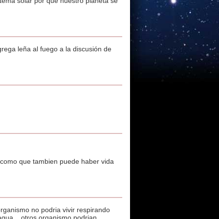
tema solar por que nuestro planeta se
ega leña al fuego a la discusión de
 y como que tambien puede haber vida
ganismo no podria vivir respirando
gua... otros organismo podrian