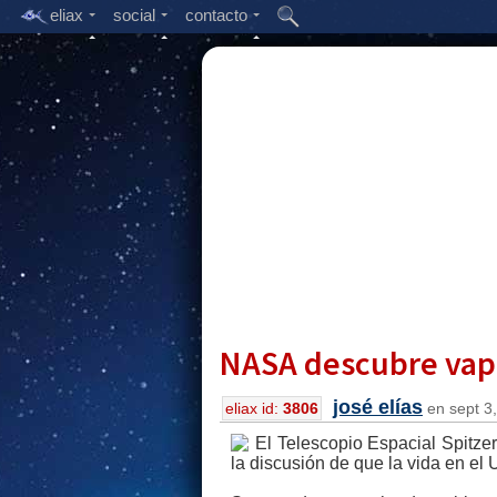
eliax
social
contacto
NASA descubre vapo
josé elías
eliax id:
3806
en sept 3,
El Telescopio Espacial Spitz
la discusión de que la vida en e