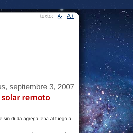
A+
texto:
A-
es, septiembre 3, 2007
 solar remoto
 sin duda agrega leña al fuego a