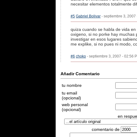
necesitar elementos totalmente dif
#5
Gabriel Bolivar
- septiembre 3, 2007 
quiza cuando se habla de vida en 
oxigeno, si no porke hay muchas p
investigar en esos lugares sabien
me explike, si no pues ni modo, co
#6
choko
- septiembre 3, 2007 - 02:56 P
Añadir Comentario
tu nombre
tu email
(opcional)
web personal
(opcional)
en respues
comentario de