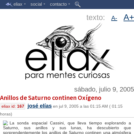
eliax
social
contacto
A+
texto:
A-
sábado, julio 9, 2005
Anillos de Saturno continen Oxí­geno
josé elías
eliax id:
167
en jul 9, 2005 a las 01:15 AM ( 01:15
horas)
La sonda espacial Cassini, que lleva tiempo explorando a
Saturno, sus anillos y sus lunas, ha descubierto que
sorprendentemente los anillos de Saturno continen una atmósfera