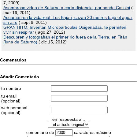
7, 2009)
Asombroso video de Saturno a corta distancia, por sonda Cassini
(
mar 16, 2011)
Acuaman en la vida real: Los Bajau, cazan 20 metros bajo el agua,
sin aire
( sept 9, 2011)
GRAN HITO: Inventan Micropartículas Oxigenadas, te permiten
vivir sin respirar
( ago 27, 2012)
Descubren y fotografían el primer rio fuera de la Tierra, en Titán
(luna de Saturno)
( dic 15, 2012)
Comentarios
Añadir Comentario
tu nombre
tu email
(opcional)
web personal
(opcional)
en respuesta a...
comentario de
caracteres máximo