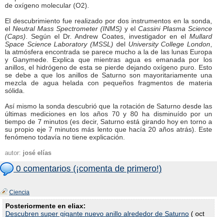
de oxí­geno molecular (O2).
El descubrimiento fue realizado por dos instrumentos en la sonda,
el
Neutral Mass Spectrometer (INMS)
y el
Cassini Plasma Science
(Caps)
. Según el Dr. Andrew Coates, investigador en el
Mullard
Space Science Laboratory (MSSL)
del
University College London
,
la atmósfera encontrada se parece mucho a la de las lunas Europa
y Ganymede. Explica que mientras agua es emanada por los
anillos, el hidrógeno de esta se pierde dejando oxí­geno puro. Esto
se debe a que los anillos de Saturno son mayoritariamente una
mezcla de agua helada con pequeños fragmentos de materia
sólida.
Así­ mismo la sonda descubrió que la rotación de Saturno desde las
últimas mediciones en los años 70 y 80 ha disminuí­do por un
tiempo de 7 minutos (es decir, Saturno está girando hoy en torno a
su propio eje 7 minutos más lento que hacía 20 años atrás). Este
fenómeno todaví­a no tiene explicación.
autor:
josé elías
0 comentarios (¡comenta de primero!)
Ciencia
Posteriormente en eliax:
Descubren super gigante nuevo anillo alrededor de Saturno
( oct