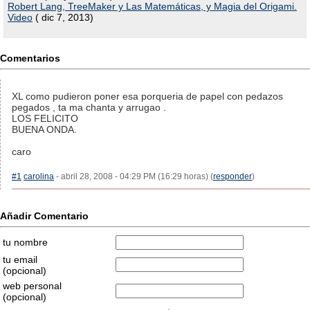
Robert Lang, TreeMaker y Las Matemáticas, y Magia del Origami.
Video
( dic 7, 2013)
Comentarios
XL como pudieron poner esa porqueria de papel con pedazos
pegados , ta ma chanta y arrugao .
LOS FELICITO
BUENA ONDA.
caro
#1
carolina
- abril 28, 2008 - 04:29 PM (16:29 horas) (
responder
)
Añadir Comentario
tu nombre
tu email
(opcional)
web personal
(opcional)