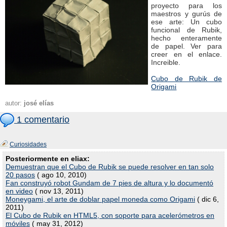
proyecto para los
maestros y gurús de
ese arte: Un cubo
funcional de Rubik,
hecho enteramente
de papel. Ver para
creer en el enlace.
Increible.
Cubo de Rubik de
Origami
autor:
josé elías
1 comentario
Curiosidades
Posteriormente en eliax:
Demuestran que el Cubo de Rubik se puede resolver en tan solo
20 pasos
( ago 10, 2010)
Fan construyó robot Gundam de 7 pies de altura y lo documentó
en video
( nov 13, 2011)
Moneygami, el arte de doblar papel moneda como Origami
( dic 6,
2011)
El Cubo de Rubik en HTML5, con soporte para acelerómetros en
móviles
( may 31, 2012)