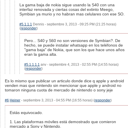
La gama baja de nokia sigue usando la S40 con una
interfaz renovada y ciertas cosas del extinto Meego,
Symbian ya murio y no habran mas celulares con ese SO.
#5.1.1.1
Dennis - septiembre 3, 2013 - 09:25 PM (21:25 horas)
(
responder
)
Pero... S40 y S60 no son versiones de Symbian?. De
hecho, se puede instalar whatsapp en los teléfonos de
"gama baja" de Nokia, que son los que hace unos años
eran la gama alta.
#5.1.1.1.1
anv - septiembre 4, 2013 - 02:55 PM (14:55 horas)
(
responder
)
Es lo mismo que publicar un articulo donde dice q apple y android
venden mas que nintendo sin mencionar que apple y android no
tomaron ninguna cuota de mercado de nintendo o sony jeje
#6
Heiner
- septiembre 3, 2013 - 04:55 PM (16:55 horas) (
responder
)
Estás equivocado.
1. Las plataformas móviles está demostrado que comieron
mercado a Sony y Nintendo.