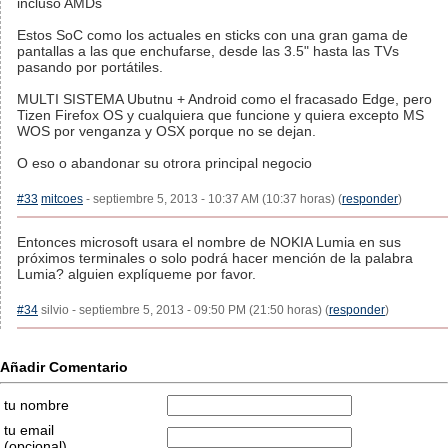
incluso AMDs
Estos SoC como los actuales en sticks con una gran gama de
pantallas a las que enchufarse, desde las 3.5" hasta las TVs
pasando por portátiles.
MULTI SISTEMA Ubutnu + Android como el fracasado Edge, pero
Tizen Firefox OS y cualquiera que funcione y quiera excepto MS
WOS por venganza y OSX porque no se dejan.
O eso o abandonar su otrora principal negocio
#33
mitcoes
- septiembre 5, 2013 - 10:37 AM (10:37 horas) (
responder
)
Entonces microsoft usara el nombre de NOKIA Lumia en sus
próximos terminales o solo podrá hacer mención de la palabra
Lumia? alguien explíqueme por favor.
#34
silvio - septiembre 5, 2013 - 09:50 PM (21:50 horas) (
responder
)
Añadir Comentario
tu nombre
tu email
(opcional)