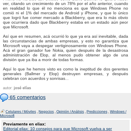
ver, citando un crecimiento de un 78% por el año anterior, cuando
en realidad lo que él no menciona es que Windows Phone no
comió ni el 1% del mercado de Android y iPhone, y que lo único
que logró fue comer mercado a Blackberry, que era lo más obvio
que ocurriera dado que Blackberry estaba en un estado aún peor
que Microsoft.
Así que en resumen, acá ocurrió lo que ya era así inevitable, dada
las circunstancias de ambas empresas, y esto no garantiza que
Microsoft vaya a despegar vertiginosamente con Windows Phone.
Acá el gran ganador fue Nokia, quien después de la desastrosa
administración de Elop, al menos pudo obtener algo de una
división que ya iba a morir de todas formas.
Aquí lo que he hemos visto es como la ineptitud de dos gerentes
generales (Ballmer y Elop) destruyen empresas, y después
celebran con acuerdos y sonrisas...
autor:
josé elías
65 comentarios
Celulares / Móviles
,
Negocios
,
Opinión / Análisis
,
Predicciones
,
Windows /
Microsoft
Previamente en eliax:
Editorial eliax: 10 consejos para que Microsoft vuelva a ser