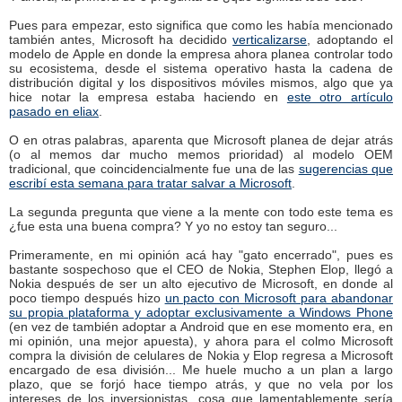
Pues para empezar, esto significa que como les había mencionado
también antes, Microsoft ha decidido
verticalizarse
, adoptando el
modelo de Apple en donde la empresa ahora planea controlar todo
su ecosistema, desde el sistema operativo hasta la cadena de
distribución digital y los dispositivos móviles mismos, algo que ya
hice notar la empresa estaba haciendo en
este otro artículo
pasado en eliax
.
O en otras palabras, aparenta que Microsoft planea de dejar atrás
(o al memos dar mucho memos prioridad) al modelo OEM
tradicional, que coincidencialmente fue una de las
sugerencias que
escribí esta semana para tratar salvar a Microsoft
.
La segunda pregunta que viene a la mente con todo este tema es
¿fue esta una buena compra? Y yo no estoy tan seguro...
Primeramente, en mi opinión acá hay "gato encerrado", pues es
bastante sospechoso que el CEO de Nokia, Stephen Elop, llegó a
Nokia después de ser un alto ejecutivo de Microsoft, en donde al
poco tiempo después hizo
un pacto con Microsoft para abandonar
su propia plataforma y adoptar exclusivamente a Windows Phone
(en vez de también adoptar a Android que en ese momento era, en
mi opinión, una mejor apuesta), y ahora para el colmo Microsoft
compra la división de celulares de Nokia y Elop regresa a Microsoft
encargado de esa división... Me huele mucho a un plan a largo
plazo, que se forjó hace tiempo atrás, y que no vela por los
intereses de los inversionistas, cosa que lamentablemente sería