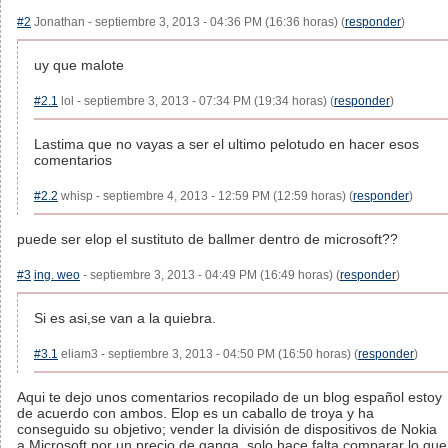
#2
Jonathan - septiembre 3, 2013 - 04:36 PM (16:36 horas) (
responder
)
uy que malote
#2.1
lol - septiembre 3, 2013 - 07:34 PM (19:34 horas) (
responder
)
Lastima que no vayas a ser el ultimo pelotudo en hacer esos
comentarios
#2.2
whisp - septiembre 4, 2013 - 12:59 PM (12:59 horas) (
responder
)
puede ser elop el sustituto de ballmer dentro de microsoft??
#3
ing. weo
- septiembre 3, 2013 - 04:49 PM (16:49 horas) (
responder
)
Si es asi,se van a la quiebra.
#3.1
eliam3 - septiembre 3, 2013 - 04:50 PM (16:50 horas) (
responder
)
Aqui te dejo unos comentarios recopilado de un blog español estoy
de acuerdo con ambos. Elop es un caballo de troya y ha
conseguido su objetivo; vender la división de dispositivos de Nokia
a Microsoft por un precio de ganga, solo hace falta comparar lo que