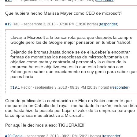
#18
E.. - septiembre 3, 2013 - 06:54 PM (18:54 horas) (
responder
)
Que hubiera hecho Marissa Mayer como CEO de microsoft?
#19
Raul - septiembre 3, 2013 - 07:30 PM (19:30 horas) (
responder
)
Llevar a Microsoft a la bancarrota para que después la compre
Google,pero los de Google mejor pensaron en tumbar Yahoo!.
Dejando de bromas,hasta donde se de ella,debería encontrar
formas de monetizas los negociosas de microsoft,tomaria un
objetivo como meta y centraría al personal y la cultura de la
empresa ha este objetivo,eso es lo que esta haciendo con
Yahoo,pero saber que exactamente no soy genio para saber que
pasos haría.
#19.1
Hector - septiembre 3, 2013 - 08:18 PM (20:18 horas) (
responder
)
Cuando publicaste la contratación de Elop en Nokia comenté que
me parecía un Caballo de Troya...me ha dado la razón, incluso diría
que hasta hizo lo posible por bajar el valor de la empresa para que
la compra sea mas atractiva a Microsoft.
Por aquí le decimos a eso: TIGUERAJE!!
#20
Gadiel
- septiembre 3, 2013 - 08:21 PM (20:21 horas) (
responder
)