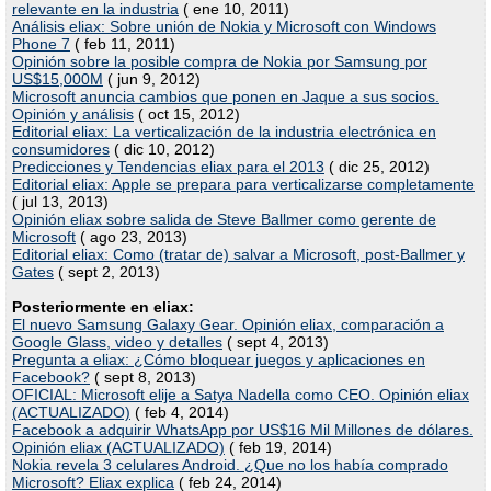
relevante en la industria
( ene 10, 2011)
Análisis eliax: Sobre unión de Nokia y Microsoft con Windows
Phone 7
( feb 11, 2011)
Opinión sobre la posible compra de Nokia por Samsung por
US$15,000M
( jun 9, 2012)
Microsoft anuncia cambios que ponen en Jaque a sus socios.
Opinión y análisis
( oct 15, 2012)
Editorial eliax: La verticalización de la industria electrónica en
consumidores
( dic 10, 2012)
Predicciones y Tendencias eliax para el 2013
( dic 25, 2012)
Editorial eliax: Apple se prepara para verticalizarse completamente
( jul 13, 2013)
Opinión eliax sobre salida de Steve Ballmer como gerente de
Microsoft
( ago 23, 2013)
Editorial eliax: Como (tratar de) salvar a Microsoft, post-Ballmer y
Gates
( sept 2, 2013)
Posteriormente en eliax:
El nuevo Samsung Galaxy Gear. Opinión eliax, comparación a
Google Glass, video y detalles
( sept 4, 2013)
Pregunta a eliax: ¿Cómo bloquear juegos y aplicaciones en
Facebook?
( sept 8, 2013)
OFICIAL: Microsoft elije a Satya Nadella como CEO. Opinión eliax
(ACTUALIZADO)
( feb 4, 2014)
Facebook a adquirir WhatsApp por US$16 Mil Millones de dólares.
Opinión eliax (ACTUALIZADO)
( feb 19, 2014)
Nokia revela 3 celulares Android. ¿Que no los había comprado
Microsoft? Eliax explica
( feb 24, 2014)