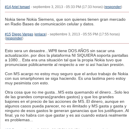
#14
Ariel Ismael
- septiembre 3, 2013 - 05:33 PM (17:33 horas) (
responder
)
Nokia tiene Nokia Siemens, que son quienes tienen gran mercado
en Radio Bases de comunicación celular y datos.
#15
Diego Vargas
(
enlace
) - septiembre 3, 2013 - 05:55 PM (17:55 horas)
(
responder
)
Esto sera un desastre...WP8 tiene DOS AÑOS sin sacar una
actualización..por dios la plataforma NI SIQUIERA soporta pantallas
a 1080... Esta era una situación tal que la propia Nokia tuvo que
pronunciase públicamente al respecto a ver si así hacían presión.
Con MS acargo no estoy muy seguro que el arduo trabajo de Nokia
con sus smartphones se siga haciendo. Es una lastima pero estoy
muy pesimista con esto.
Otra cosa que no me gusta...MS esta quemando el dinero...Solo leo
de las grandes compras(grandes gastos) y que los grandes
bajones en el precio de las acciones de MS..El dinero, aunque en
algunos casos pueda parecer, no es ilimitado y MS gasta y gasta y
ninguno de esos gastos le generan ganancias que los justifiquen..Al
final, ya no habra con que gastar y es asi cuando estará realmente
es problemas...