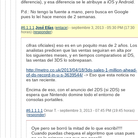
diferencia), y esa diferencia se le atribuye a iOS y Android.
P.d.: No tengo la fuente a mano, pero busca en Google
pues lo leí hace menos de 2 semanas.
#6.1.1.1
José Elías
(
enlace
) - septiembre 3, 2013 - 05:30 PM (17:30
horas) (
responder
)
cifras oficiales) eso es en un poquito mas de 2 años. Los
analistas predicen que las ventas seguiran en alta por
los siguientes meses, y en tiempos comparativos al DS,
las ventas del 3DS lo sobrepasan.
http://metro.co.uk/2013/04/18/3ds-sales-1-million-ahead-
of-ds-record-in-u-s-3639544/
-> Eso que esta noticia no
es tan reciente.
Encima de eso, con el anuncio del 2DS (si 2DS) se
espera que Nintendo domine todo el entorno de
consolas portatiles.
#6.1.1.1.1
Omar T. - septiembre 3, 2013 - 07:45 PM (19:45 horas)
(
responder
)
Oye pero se borró la mitad de lo que escribí!!!!
Cuando puedas chequea el algoritmo que usas pues