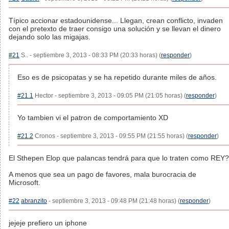
Típico accionar estadounidense... Llegan, crean conflicto, invaden
con el pretexto de traer consigo una solución y se llevan el dinero
dejando solo las migajas.
#21
S.. - septiembre 3, 2013 - 08:33 PM (20:33 horas) (
responder
)
Eso es de psicopatas y se ha repetido durante miles de años.
#21.1
Hector - septiembre 3, 2013 - 09:05 PM (21:05 horas) (
responder
)
Yo tambien vi el patron de comportamiento XD
#21.2
Cronos - septiembre 3, 2013 - 09:55 PM (21:55 horas) (
responder
)
El Sthepen Elop que palancas tendrá para que lo traten como REY?
A menos que sea un pago de favores, mala burocracia de
Microsoft.
#22
abranzito
- septiembre 3, 2013 - 09:48 PM (21:48 horas) (
responder
)
jejeje prefiero un iphone