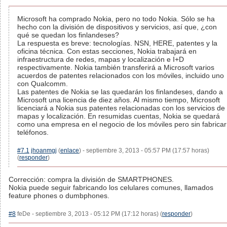
Microsoft ha comprado Nokia, pero no todo Nokia. Sólo se ha
hecho con la división de dispositivos y servicios, así que, ¿con
qué se quedan los finlandeses?
La respuesta es breve: tecnologías. NSN, HERE, patentes y la
oficina técnica. Con estas secciones, Nokia trabajará en
infraestructura de redes, mapas y localización e I+D
respectivamente. Nokia también transferirá a Microsoft varios
acuerdos de patentes relacionados con los móviles, incluido uno
con Qualcomm.
Las patentes de Nokia se las quedarán los finlandeses, dando a
Microsoft una licencia de diez años. Al mismo tiempo, Microsoft
licenciará a Nokia sus patentes relacionadas con los servicios de
mapas y localización. En resumidas cuentas, Nokia se quedará
como una empresa en el negocio de los móviles pero sin fabricar
teléfonos.
#7.1
jhoanmgj
(
enlace
) - septiembre 3, 2013 - 05:57 PM (17:57 horas)
(
responder
)
Corrección: compra la división de SMARTPHONES.
Nokia puede seguir fabricando los celulares comunes, llamados
feature phones o dumbphones.
#8
feDe - septiembre 3, 2013 - 05:12 PM (17:12 horas) (
responder
)