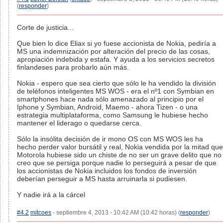
(
responder
)
Corte de justicia...
Que bien lo dice Eliax si yo fuese accionista de Nokia, pediría a
MS una indemnización por alteración del precio de las cosas,
apropiación indebida y estafa. Y ayuda a los servicios secretos
finlandeses para probarlo aún más.
Nokia - espero que sea cierto que sólo le ha vendido la división
de teléfonos inteligentes MS WOS - era el nº1 con Symbian en
smartphones hace nada sólo amenazado al principio por el
Iphone y Symbian, Android, Maemo - ahora Tizen - o una
estrategia multiplataforma, como Samsung le hubiese hecho
mantener el liderago o quedarse cerca.
Sólo la insólita decisión de ir mono OS con MS WOS les ha
hecho perder valor bursátil y real, Nokia vendida por la mitad que
Motorola hubiese sido un chiste de no ser un grave delito que no
creo que se persiga porque nadie lo perseguirá a pesar de que
los accionistas de Nokia incluidos los fondos de inversión
deberían perseguir a MS hasta arruinarla si pudiesen.
Y nadie irá a la cárcel
#4.2
mitcoes
- septiembre 4, 2013 - 10:42 AM (10:42 horas) (
responder
)