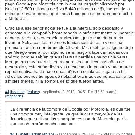
pagó Google por Motorola con lo que ha pagado Microsoft por
Nokia (12.500 millones de $ vs 5.440 millones de $), menos de la
mitad por una empresa que hasta hace poco superaba por mucho
a Motorola..
Gracias a ese señor nokia se fue a la mierda, solo desgasto y
desgasto a la compañía hasta tenerla lo suficientemente vulnerable
como para esto, vendérsela a Microsoft, justo cuando parecía
levantar Nokia con los recientes lumias sucede esto y encima
premiaran a Elop nombrándolo CEO de Microsoft, por algo no dejo
que Meego viviera, por algo no se arriesgo a fabricar nokias con
android porque sabían que así tenían perdida una posible venta.
Meego era muy buen sistema operativo que llevo sus años de
desarrollo y este señor llego y lo desecho a la basura y una marca
representativa hasta hace unos años en celulares llega a su fin.
Adiós los buenos tiempos de nokia ahora mas que nunca son unos
simples títeres, ni la sombra de lo que fueron antes.
#4
jhoanmgj
(
enlace
) - septiembre 3, 2013 - 04:51 PM (16:51 horas)
(
responder
)
La diferencia de la compra de Google por Motorola, es que fue
una compra muy inteligente, ya que la gran mayoría de las
licencias que utilizan los smartphones son de Motorola, por lo
que se ahorrarán muchos costes.....
#4.1
Javier Bertrán
(
enlace
) - septiembre 3, 2013 - 06:49 PM (18:49 horas)