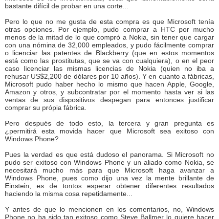
bastante difícil de probar en una corte...
Pero lo que no me gusta de esta compra es que Microsoft tenía
otras opciones. Por ejemplo, pudo comprar a HTC por mucho
menos de la mitad de lo que compró a Nokia, sin tener que cargar
con una nómina de 32,000 empleados, y pudo fácilmente comprar
o licenciar las patentes de Blackberry (que en estos momentos
está como las prostitutas, que se va con cualquiera), o en el peor
caso licenciar las mismas licencias de Nokia (quien no iba a
rehusar US$2,200 de dólares por 10 años). Y en cuanto a fábricas,
Microsoft pudo haber hecho lo mismo que hacen Apple, Google,
Amazon y otros, y subcontratar por el momento hasta ver si las
ventas de sus dispositivos despegan para entonces justificar
comprar su própia fábrica.
Pero después de todo esto, la tercera y gran pregunta es
¿permitirá esta movida hacer que Microsoft sea exitoso con
Windows Phone?
Pues la verdad es que está dudoso el panorama. Si Microsoft no
pudo ser exitoso con Windows Phone y un aliado como Nokia, se
necesitará mucho más para que Microsoft haga avanzar a
Windows Phone, pues como dijo una vez la mente brillante de
Einstein, es de tontos esperar obtener diferentes resultados
haciendo la misma cosa repetidamente...
Y antes de que lo mencionen en los comentarios, no, Windows
Phone no ha sido tan exitoso como Steve Ballmer lo quiere hacer