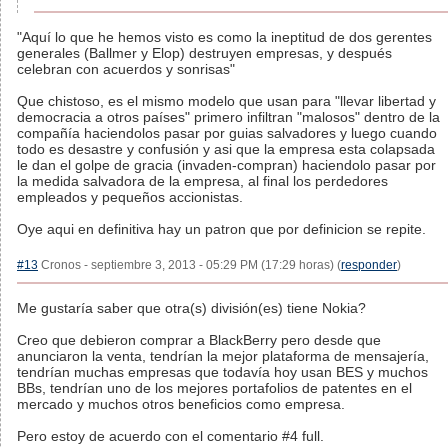
"Aquí lo que he hemos visto es como la ineptitud de dos gerentes
generales (Ballmer y Elop) destruyen empresas, y después
celebran con acuerdos y sonrisas"
Que chistoso, es el mismo modelo que usan para "llevar libertad y
democracia a otros países" primero infiltran "malosos" dentro de la
compañía haciendolos pasar por guias salvadores y luego cuando
todo es desastre y confusión y asi que la empresa esta colapsada
le dan el golpe de gracia (invaden-compran) haciendolo pasar por
la medida salvadora de la empresa, al final los perdedores
empleados y pequeños accionistas.
Oye aqui en definitiva hay un patron que por definicion se repite.
#13
Cronos - septiembre 3, 2013 - 05:29 PM (17:29 horas) (
responder
)
Me gustaría saber que otra(s) división(es) tiene Nokia?
Creo que debieron comprar a BlackBerry pero desde que
anunciaron la venta, tendrían la mejor plataforma de mensajería,
tendrían muchas empresas que todavía hoy usan BES y muchos
BBs, tendrían uno de los mejores portafolios de patentes en el
mercado y muchos otros beneficios como empresa.
Pero estoy de acuerdo con el comentario #4 full.