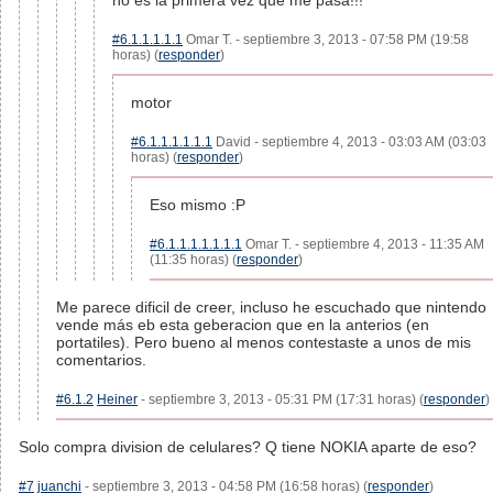
no es la primera vez que me pasa!!!
#6.1.1.1.1.1
Omar T. - septiembre 3, 2013 - 07:58 PM (19:58
horas) (
responder
)
motor
#6.1.1.1.1.1.1
David - septiembre 4, 2013 - 03:03 AM (03:03
horas) (
responder
)
Eso mismo :P
#6.1.1.1.1.1.1.1
Omar T. - septiembre 4, 2013 - 11:35 AM
(11:35 horas) (
responder
)
Me parece dificil de creer, incluso he escuchado que nintendo
vende más eb esta geberacion que en la anterios (en
portatiles). Pero bueno al menos contestaste a unos de mis
comentarios.
#6.1.2
Heiner
- septiembre 3, 2013 - 05:31 PM (17:31 horas) (
responder
)
Solo compra division de celulares? Q tiene NOKIA aparte de eso?
#7
juanchi
- septiembre 3, 2013 - 04:58 PM (16:58 horas) (
responder
)