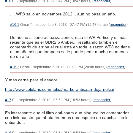
#16
E.. - septiembre 3, 2013 - 06:47 PM (18:47 horas) (
responder
)
.... WP8 salio en noviembre 2012... aun no pasa un año.
#16.1
Omar T. - septiembre 3, 2013 - 07:47 PM (19:47 horas) (
responder
)
De hecho si tiene actualizaciones, esta el WP Portico y el mas
reciente que es el GDR2 o Amber... resaltando tambien el
comentario de arriba el cual esta en toda la razon WP8 no tiene
ni un año asi que tampoco se le puede pedir mucho en menos
de un año
#16.2
Fezau - septiembre 3, 2013 - 08:08 PM (20:08 horas) (
responder
)
Y mas carne para el asador...
http://www.celularis.com/nokia/marko-ahtisaari-deja-nokia/
#17
E.. - septiembre 3, 2013 - 06:53 PM (18:53 horas) (
responder
)
Es interesante que el filtro anti-spam aun bloquee los comentarios
con link puesto que ahota tenemos una especio de capcha...no lo
entiendo...