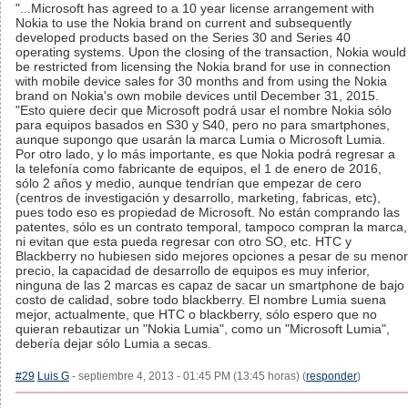
"...Microsoft has agreed to a 10 year license arrangement with
Nokia to use the Nokia brand on current and subsequently
developed products based on the Series 30 and Series 40
operating systems. Upon the closing of the transaction, Nokia would
be restricted from licensing the Nokia brand for use in connection
with mobile device sales for 30 months and from using the Nokia
brand on Nokia's own mobile devices until December 31, 2015.
"Esto quiere decir que Microsoft podrá usar el nombre Nokia sólo
para equipos basados en S30 y S40, pero no para smartphones,
aunque supongo que usarán la marca Lumia o Microsoft Lumia.
Por otro lado, y lo más importante, es que Nokia podrá regresar a
la telefonía como fabricante de equipos, el 1 de enero de 2016,
sólo 2 años y medio, aunque tendrían que empezar de cero
(centros de investigación y desarrollo, marketing, fabricas, etc),
pues todo eso es propiedad de Microsoft. No están comprando las
patentes, sólo es un contrato temporal, tampoco compran la marca,
ni evitan que esta pueda regresar con otro SO, etc. HTC y
Blackberry no hubiesen sido mejores opciones a pesar de su menor
precio, la capacidad de desarrollo de equipos es muy inferior,
ninguna de las 2 marcas es capaz de sacar un smartphone de bajo
costo de calidad, sobre todo blackberry. El nombre Lumia suena
mejor, actualmente, que HTC o blackberry, sólo espero que no
quieran rebautizar un "Nokia Lumia", como un "Microsoft Lumia",
debería dejar sólo Lumia a secas.
#29
Luis G
- septiembre 4, 2013 - 01:45 PM (13:45 horas) (
responder
)