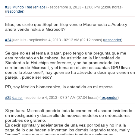
#23
Mundo Free
(
enlace
) - septiembre 3, 2013 - 11:06 PM (23:06 horas)
(
responder
)
Elias, es cierto que Stephen Elop vendio Macromedia a Adobe.y
ahora vende nokia a Microsoft?
#24
juan luis - septiembre 4, 2013 - 02:12 AM (02:12 horas) (
responder
)
Se que no es el tema a tratar, pero tengo una pregunta que me
esta rondando en la cabeza, he asistido en la Univesidad de
Stanford a la Hot chips conference, y se ha pronunciado los
cerebritos de Microsoft, y el tema en el aire es cuantas GPU lleva
dentro la xbox one?, hay quien se ha atrevido a decir que vienen en
pareja... puede ser eso?
PD, soy Medico biomecanico, la entendida es mi esposa
#25
daniel
- septiembre 4, 2013 - 07:34 AM (07:34 horas) (
responder
)
Si yo fuera Microsoft pondría toda la carne en el asador invirtiendo
en investigación y desarrollo de nuevos modelos de ordenadores
portables de grafeno.
Es decir sprintar y adelantarse de una vez por todas y no ir a la
zaga de lo que hacen e inventan los demás llegando tarde, mal y
"nunca", creo que si quieren reflotar tendrían explotar su