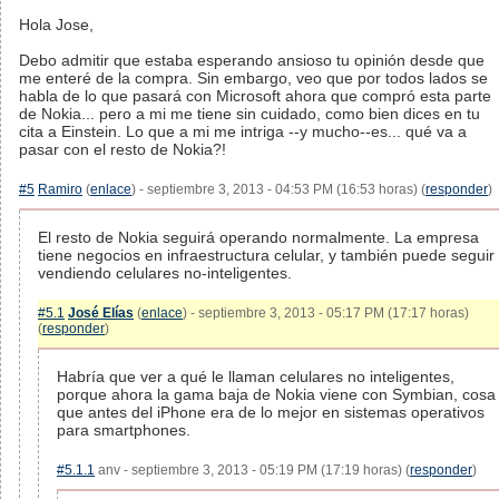
Hola Jose,
Debo admitir que estaba esperando ansioso tu opinión desde que
me enteré de la compra. Sin embargo, veo que por todos lados se
habla de lo que pasará con Microsoft ahora que compró esta parte
de Nokia... pero a mi me tiene sin cuidado, como bien dices en tu
cita a Einstein. Lo que a mi me intriga --y mucho--es... qué va a
pasar con el resto de Nokia?!
#5
Ramiro
(
enlace
) - septiembre 3, 2013 - 04:53 PM (16:53 horas) (
responder
)
El resto de Nokia seguirá operando normalmente. La empresa
tiene negocios en infraestructura celular, y también puede seguir
vendiendo celulares no-inteligentes.
#5.1
José Elías
(
enlace
) - septiembre 3, 2013 - 05:17 PM (17:17 horas)
(
responder
)
Habría que ver a qué le llaman celulares no inteligentes,
porque ahora la gama baja de Nokia viene con Symbian, cosa
que antes del iPhone era de lo mejor en sistemas operativos
para smartphones.
#5.1.1
anv - septiembre 3, 2013 - 05:19 PM (17:19 horas) (
responder
)