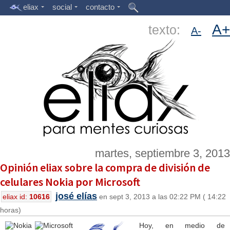
eliax
social
contacto
A+
texto:
A-
martes, septiembre 3, 2013
Opinión eliax sobre la compra de división de
celulares Nokia por Microsoft
josé elías
eliax id:
10616
en sept 3, 2013 a las 02:22 PM ( 14:22
horas)
Hoy, en medio de