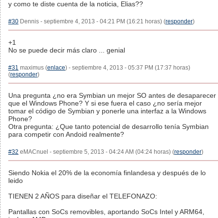
y como te diste cuenta de la noticia, Elias??
#30
Dennis - septiembre 4, 2013 - 04:21 PM (16:21 horas) (
responder
)
+1
No se puede decir más claro ... genial
#31
maximus (
enlace
) - septiembre 4, 2013 - 05:37 PM (17:37 horas)
(
responder
)
Una pregunta ¿no era Symbian un mejor SO antes de desaparecer
que el Windows Phone? Y si ese fuera el caso ¿no sería mejor
tomar el código de Symbian y ponerle una interfaz a la Windows
Phone?
Otra pregunta: ¿Que tanto potencial de desarrollo tenía Symbian
para competir con Andoid realmente?
#32
eMACnuel - septiembre 5, 2013 - 04:24 AM (04:24 horas) (
responder
)
Siendo Nokia el 20% de la economía finlandesa y después de lo
leido
TIENEN 2 AÑOS para diseñar el TELEFONAZO:
Pantallas con SoCs removibles, aportando SoCs Intel y ARM64,