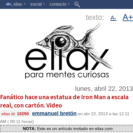
eliax
social
contacto
A+
texto:
A-
lunes, abril 22, 2013
Fanático hace una estatua de Iron Man a escala
real, con cartón. Video
emmanuel bretón
eliax id:
10250
en abr 22, 2013 a las 12:11
AM ( 00:11 horas)
NOTA:
Este es un artículo invitado en eliax.com