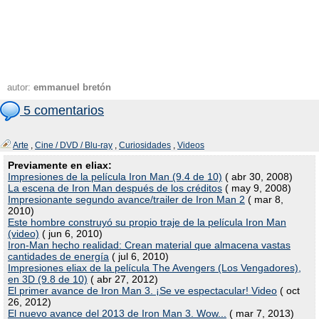
autor:
emmanuel bretón
5 comentarios
Arte
,
Cine / DVD / Blu-ray
,
Curiosidades
,
Videos
Previamente en eliax:
Impresiones de la película Iron Man (9.4 de 10)
( abr 30, 2008)
La escena de Iron Man después de los créditos
( may 9, 2008)
Impresionante segundo avance/trailer de Iron Man 2
( mar 8,
2010)
Este hombre construyó su propio traje de la película Iron Man
(video)
( jun 6, 2010)
Iron-Man hecho realidad: Crean material que almacena vastas
cantidades de energía
( jul 6, 2010)
Impresiones eliax de la película The Avengers (Los Vengadores),
en 3D (9.8 de 10)
( abr 27, 2012)
El primer avance de Iron Man 3. ¡Se ve espectacular! Video
( oct
26, 2012)
El nuevo avance del 2013 de Iron Man 3. Wow...
( mar 7, 2013)