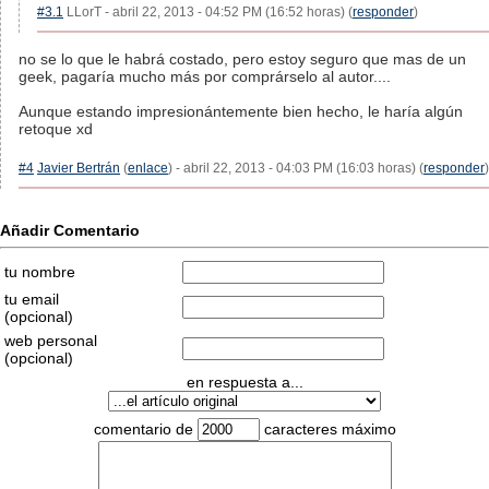
#3.1
LLorT - abril 22, 2013 - 04:52 PM (16:52 horas) (
responder
)
no se lo que le habrá costado, pero estoy seguro que mas de un
geek, pagaría mucho más por comprárselo al autor....
Aunque estando impresionántemente bien hecho, le haría algún
retoque xd
#4
Javier Bertrán
(
enlace
) - abril 22, 2013 - 04:03 PM (16:03 horas) (
responder
)
Añadir Comentario
tu nombre
tu email
(opcional)
web personal
(opcional)
en respuesta a...
comentario de
caracteres máximo