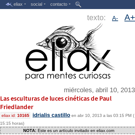
eliax
social
contacto
A+
texto:
A-
miércoles, abril 10, 2013
Las esculturas de luces cinéticas de Paul
Friedlander
idrialis castillo
eliax id:
10165
en abr 10, 2013 a las 03:15 PM (
15:15 horas)
NOTA:
Este es un artículo invitado en eliax.com