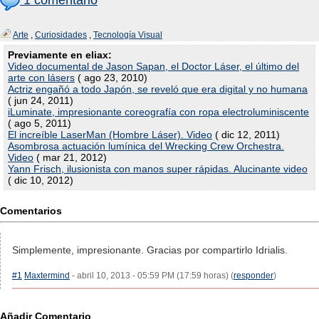
Arte
,
Curiosidades
,
Tecnología Visual
Previamente en eliax:
Video documental de Jason Sapan, el Doctor Láser, el último del
arte con lásers
( ago 23, 2010)
Actriz engañó a todo Japón, se reveló que era digital y no humana
( jun 24, 2011)
iLuminate, impresionante coreografía con ropa electroluminiscente
( ago 5, 2011)
El increíble LaserMan (Hombre Láser). Video
( dic 12, 2011)
Asombrosa actuación lumínica del Wrecking Crew Orchestra.
Video
( mar 21, 2012)
Yann Frisch, ilusionista con manos super rápidas. Alucinante video
( dic 10, 2012)
Comentarios
Simplemente, impresionante. Gracias por compartirlo Idrialis.
#1
Maxtermind
- abril 10, 2013 - 05:59 PM (17:59 horas) (
responder
)
Añadir Comentario