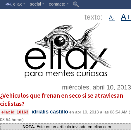
eliax
social
contacto
A+
texto:
A-
miércoles, abril 10, 2013
¿Vehículos que frenan en seco si se atraviesan
ciclistas?
idrialis castillo
eliax id:
10163
en abr 10, 2013 a las 08:54 AM (
08:54 horas)
NOTA:
Este es un artículo invitado en eliax.com