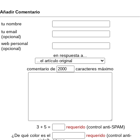
Añadir Comentario
tu nombre
tu email
(opcional)
web personal
(opcional)
en respuesta a...
comentario de
caracteres máximo
3 + 5 =
requerido
(control anti-SPAM)
¿De qué color es el
requerido
(control anti-