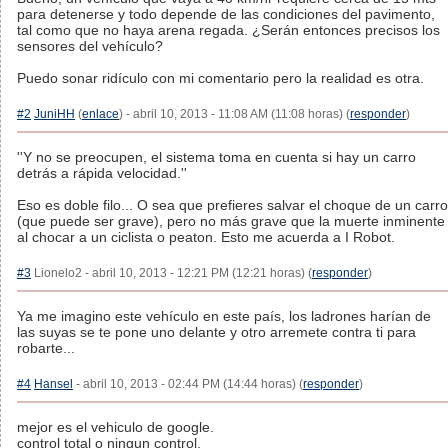
para detenerse y todo depende de las condiciones del pavimento,
tal como que no haya arena regada. ¿Serán entonces precisos los
sensores del vehículo?
Puedo sonar ridículo con mi comentario pero la realidad es otra.
#2
JuniHH
(
enlace
) - abril 10, 2013 - 11:08 AM (11:08 horas) (
responder
)
''Y no se preocupen, el sistema toma en cuenta si hay un carro
detrás a rápida velocidad.''
Eso es doble filo... O sea que prefieres salvar el choque de un carro
(que puede ser grave), pero no más grave que la muerte inminente
al chocar a un ciclista o peaton. Esto me acuerda a I Robot.
#3
Lionelo2 - abril 10, 2013 - 12:21 PM (12:21 horas) (
responder
)
Ya me imagino este vehículo en este país, los ladrones harían de
las suyas se te pone uno delante y otro arremete contra ti para
robarte...
#4
Hansel
- abril 10, 2013 - 02:44 PM (14:44 horas) (
responder
)
mejor es el vehiculo de google.
control total o ningun control.