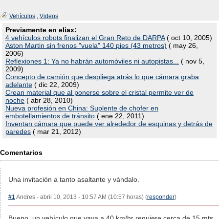
Vehículos
,
Videos
Previamente en eliax:
4 vehículos robots finalizan el Gran Reto de DARPA
( oct 10, 2005)
Aston Martin sin frenos "vuela" 140 pies (43 metros)
( may 26,
2006)
Reflexiones 1: Ya no habrán automóviles ni autopistas...
( nov 5,
2009)
Concepto de camión que despliega atrás lo que cámara graba
adelante
( dic 22, 2009)
Crean material que al ponerse sobre el cristal permite ver de
noche
( abr 28, 2010)
Nueva profesión en China: Suplente de chofer en
embotellamientos de tránsito
( ene 22, 2011)
Inventan cámara que puede ver alrededor de esquinas y detrás de
paredes
( mar 21, 2012)
Comentarios
Una invitación a tanto asaltante y vándalo.
#1
Andres - abril 10, 2013 - 10:57 AM (10:57 horas) (
responder
)
Bueno, un vehículo que vaya a 40 km/hr requiere cerca de 15 mts