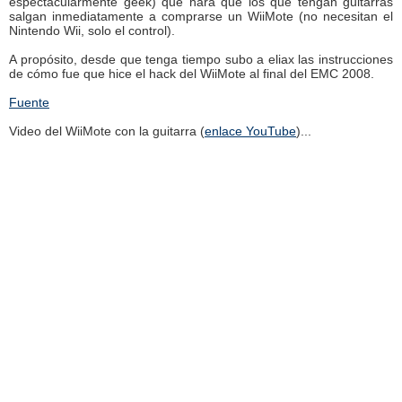
espectacularmente geek) que hará que los que tengan guitarras
salgan inmediatamente a comprarse un WiiMote (no necesitan el
Nintendo Wii, solo el control).
A propósito, desde que tenga tiempo subo a eliax las instrucciones
de cómo fue que hice el hack del WiiMote al final del EMC 2008.
Fuente
Video del WiiMote con la guitarra (
enlace YouTube
)...