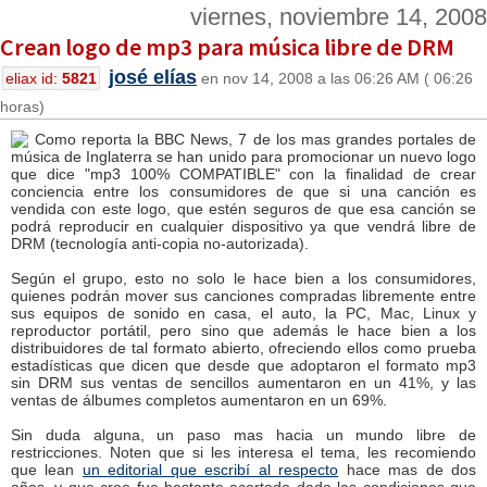
viernes, noviembre 14, 2008
Crean logo de mp3 para música libre de DRM
josé elías
eliax id:
5821
en nov 14, 2008 a las 06:26 AM ( 06:26
horas)
Como reporta la BBC News, 7 de los mas grandes portales de
música de Inglaterra se han unido para promocionar un nuevo logo
que dice "mp3 100% COMPATIBLE" con la finalidad de crear
conciencia entre los consumidores de que si una canción es
vendida con este logo, que estén seguros de que esa canción se
podrá reproducir en cualquier dispositivo ya que vendrá libre de
DRM (tecnología anti-copia no-autorizada).
Según el grupo, esto no solo le hace bien a los consumidores,
quienes podrán mover sus canciones compradas libremente entre
sus equipos de sonido en casa, el auto, la PC, Mac, Linux y
reproductor portátil, pero sino que además le hace bien a los
distribuidores de tal formato abierto, ofreciendo ellos como prueba
estadísticas que dicen que desde que adoptaron el formato mp3
sin DRM sus ventas de sencillos aumentaron en un 41%, y las
ventas de álbumes completos aumentaron en un 69%.
Sin duda alguna, un paso mas hacia un mundo libre de
restricciones. Noten que si les interesa el tema, les recomiendo
que lean
un editorial que escribí al respecto
hace mas de dos