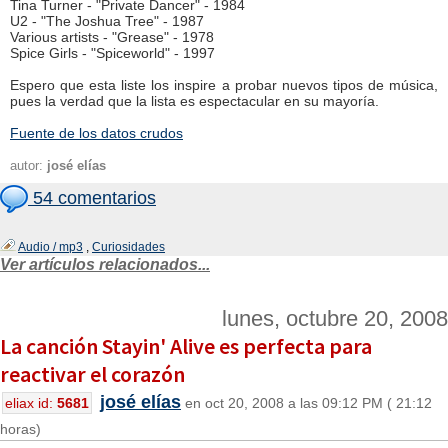
Tina Turner - "Private Dancer" - 1984
U2 - "The Joshua Tree" - 1987
Various artists - "Grease" - 1978
Spice Girls - "Spiceworld" - 1997
Espero que esta liste los inspire a probar nuevos tipos de música,
pues la verdad que la lista es espectacular en su mayoría.
Fuente de los datos crudos
autor:
josé elías
54 comentarios
Audio / mp3
,
Curiosidades
Ver artículos relacionados...
lunes, octubre 20, 2008
La canción Stayin' Alive es perfecta para
reactivar el corazón
josé elías
eliax id:
5681
en oct 20, 2008 a las 09:12 PM ( 21:12
horas)