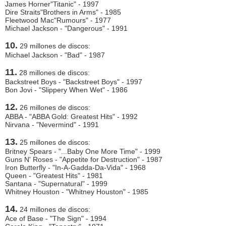
James Horner"Titanic" - 1997
Dire Straits"Brothers in Arms" - 1985
Fleetwood Mac"Rumours" - 1977
Michael Jackson - "Dangerous" - 1991
10.
29 millones de discos:
Michael Jackson - "Bad" - 1987
11.
28 millones de discos:
Backstreet Boys - "Backstreet Boys" - 1997
Bon Jovi - "Slippery When Wet" - 1986
12.
26 millones de discos:
ABBA - "ABBA Gold: Greatest Hits" - 1992
Nirvana - "Nevermind" - 1991
13.
25 millones de discos:
Britney Spears - "...Baby One More Time" - 1999
Guns N' Roses - "Appetite for Destruction" - 1987
Iron Butterfly - "In-A-Gadda-Da-Vida" - 1968
Queen - "Greatest Hits" - 1981
Santana - "Supernatural" - 1999
Whitney Houston - "Whitney Houston" - 1985
14.
24 millones de discos:
Ace of Base - "The Sign" - 1994