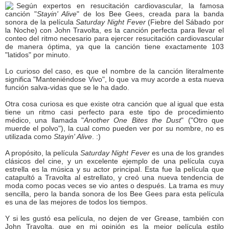
Según expertos en resucitación cardiovascular, la famosa
canción "
Stayin' Alive
" de los Bee Gees, creada para la banda
sonora de la película
Saturday Night Fever
(Fiebre del Sábado por
la Noche) con John Travolta, es la canción perfecta para llevar el
conteo del ritmo necesario para ejercer resucitación cardiovascular
de manera óptima, ya que la canción tiene exactamente 103
"latidos" por minuto.
Lo curioso del caso, es que el nombre de la canción literalmente
significa "Manteniéndose Vivo", lo que va muy acorde a esta nueva
función salva-vidas que se le ha dado.
Otra cosa curiosa es que existe otra canción que al igual que esta
tiene un ritmo casi perfecto para este tipo de procedimiento
médico, una llamada "
Another One Bites the Dust
" ("Otro que
muerde el polvo"), la cual como pueden ver por su nombre, no es
utilizada como
Stayin' Alive
. :)
A propósito, la película
Saturday Night Fever
es una de los grandes
clásicos del cine, y un excelente ejemplo de una película cuya
estrella es la música y su actor principal. Esta fue la película que
catapultó a Travolta al estrellato, y creó una nueva tendencia de
moda como pocas veces se vio antes o después. La trama es muy
sencilla, pero la banda sonora de los Bee Gees para esta película
es una de las mejores de todos los tiempos.
Y si les gustó esa película, no dejen de ver Grease, también con
John Travolta, que en mi opinión es la mejor película estilo