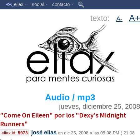
eliax
social
contacto
A+
texto:
A-
Audio / mp3
jueves, diciembre 25, 2008
"Come On Eileen" por los "Dexy's Midnight
Runners"
josé elías
eliax id:
5973
en dic 25, 2008 a las 09:08 PM ( 21:08