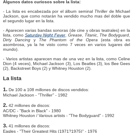
Algunos datos curiosos sobre la lista:
- La lista es encabezada por el álbum seminal
Thriller
de Michael
Jackson, que como notarán ha vendido mucho mas del doble que
el segundo lugar en la lista.
- Aparecen varias bandas sonoras (de cine y obras teatrales) en la
lista, como
Saturday Night Fever
,
Grease
,
Titanic
,
The Bodyguard
,
Dirty Dancing
y
The Phantom of the Opera
(esta obra es
asombrosa, ya la he visto como 7 veces en varios lugares del
mundo).
- Varios artistas aparecen mas de una vez en la lista, como Celine
Dion (4 veces), Michael Jackson (3), Los Beatles (3), los Bee Gees
(2), Backstreet Boys (2) y Whitney Houston (2).
La lista
1.
De 100 a 108 millones de discos vendidos:
Michael Jackson - "Thriller" - 1982
2.
42 millones de discos:
AC/DC - "Back in Black" - 1980
Whitney Houston / Various artists - "The Bodyguard" - 1992
3.
41 millones de discos:
Eagles - "Their Greatest Hits (1971?1975)" - 1976