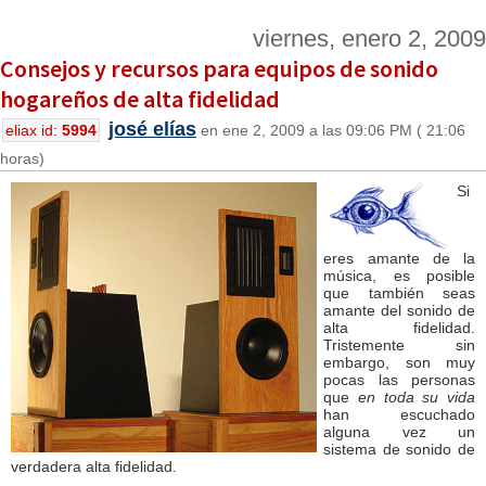
viernes, enero 2, 2009
Consejos y recursos para equipos de sonido
hogareños de alta fidelidad
josé elías
eliax id:
5994
en ene 2, 2009 a las 09:06 PM ( 21:06
horas)
Si
eres amante de la
música, es posible
que también seas
amante del sonido de
alta fidelidad.
Tristemente sin
embargo, son muy
pocas las personas
que
en toda su vida
han escuchado
alguna vez un
sistema de sonido de
verdadera alta fidelidad.