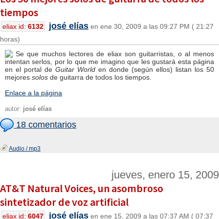
tiempos
josé elías
eliax id:
6132
en ene 30, 2009 a las 09:27 PM ( 21:27
horas)
Se que muchos lectores de eliax son guitarristas, o al menos
intentan serlos, por lo que me imagino que les gustará esta página
en el portal de
Guitar World
en donde (según ellos) listan los 50
mejores
solos
de guitarra de todos los tiempos.
Enlace a la página
autor:
josé elías
18 comentarios
Audio / mp3
jueves, enero 15, 2009
AT&T Natural Voices, un asombroso
sintetizador de voz artificial
josé elías
eliax id:
6047
en ene 15, 2009 a las 07:37 AM ( 07:37