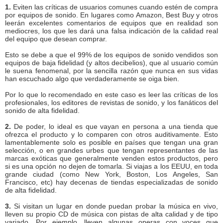
1.
Eviten las críticas de usuarios comunes cuando estén de compra
por equipos de sonido. En lugares como Amazon, Best Buy y otros
leerán excelentes comentarios de equipos que en realidad son
mediocres, los que les dará una falsa indicación de la calidad real
del equipo que desean comprar.
Esto se debe a que el 99% de los equipos de sonido vendidos son
equipos de baja fidelidad (y altos decibelios), que al usuario común
le suena fenomenal, por la sencilla razón que nunca en sus vidas
han escuchado algo que verdaderamente se oiga bien.
Por lo que lo recomendado en este caso es leer las críticas de los
profesionales, los editores de revistas de sonido, y los fanáticos del
sonido de alta fidelidad.
2.
De poder, lo ideal es que vayan en persona a una tienda que
ofrezca el producto y lo comparen con otros auditivamente. Esto
lamentablemente solo es posible en países que tengan una gran
selección, o en grandes urbes que tengan representantes de las
marcas exóticas que generalmente venden estos productos, pero
si es una opción no dejen de tomarla. Si viajas a los EEUU, en toda
grande ciudad (como New York, Boston, Los Angeles, San
Francisco, etc) hay decenas de tiendas especializadas de sonido
de alta fidelidad.
3.
Si visitan un lugar en donde puedan probar la música en vivo,
lleven su propio CD de música con pistas de alta calidad y de tipo
variado. Por ejemplo, lleven algunas operas con voces que