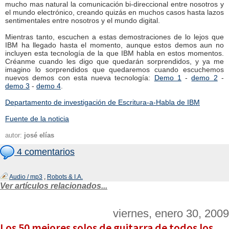
mucho mas natural la comunicación bi-direccional entre nosotros y
el mundo electrónico, creando quizás en muchos casos hasta lazos
sentimentales entre nosotros y el mundo digital.
Mientras tanto, escuchen a estas demostraciones de lo lejos que
IBM ha llegado hasta el momento, aunque estos demos aun no
incluyen esta tecnología de la que IBM habla en estos momentos.
Créanme cuando les digo que quedarán sorprendidos, y ya me
imagino lo sorprendidos que quedaremos cuando escuchemos
nuevos demos con esta nueva tecnología:
Demo 1
-
demo 2
-
demo 3
-
demo 4
.
Departamento de investigación de Escritura-a-Habla de IBM
Fuente de la noticia
autor:
josé elías
4 comentarios
Audio / mp3
,
Robots & I.A.
Ver artículos relacionados...
viernes, enero 30, 2009
Los 50 mejores solos de guitarra de todos los