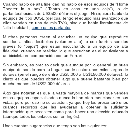
Cuando hablo de alta fidelidad no hablo de esos equipos de "Home
Theater in a box" ("Teatro en casa en una caja"), o de
parlantes/bocinas de US$500 dólares el juego. Ni siquiera hablo de
equipos del tipo BOSE (del cual tengo el equipo mas avanzado que
ellos venden en una de mis TVs), sino que hablo literalmente de
"alta fidelidad",
como estos parlantes
.
Muchas personas creen al escuchar un equipo que reproduce
sonidos a altos decibelios (volumen alto), o con fuertes sonidos
graves (o "bajos") que están escuchando a un equipo de alta
fidelidad, cuando en realidad lo que escuchan es el equivalente a
un bicicleta en comparación con un Ferrari.
Sin embargo, es preciso decir que aunque por lo general un buen
equipo de sonido para tu hogar puede costar unos miles largos de
dólares (en el rango de entre US$5,000 a US$150,000 dólares), lo
cierto es que puedes obtener algo que suene bastante bien por
mucho menos de US$2,000 dólares.
Algo que notarán es que la vasta mayoría de marcas que venden
estos equipos especializados nunca la han oído mencionar en sus
vidas, pero por eso no se asusten, ya que hoy les presentaré unos
cuantos recursos que les ayudarán a obtener la suficiente
información que necesiten como para hacer una elección educada
(aunque todos los enlaces son en Inglés).
Unas cuantas sugerencias que tengo son las siguientes: