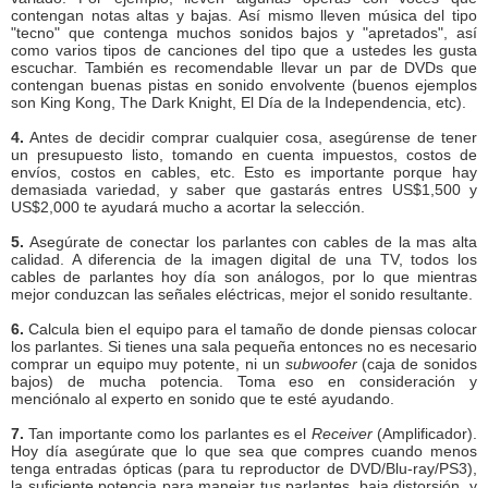
contengan notas altas y bajas. Así mismo lleven música del tipo
"tecno" que contenga muchos sonidos bajos y "apretados", así
como varios tipos de canciones del tipo que a ustedes les gusta
escuchar. También es recomendable llevar un par de DVDs que
contengan buenas pistas en sonido envolvente (buenos ejemplos
son King Kong, The Dark Knight, El Día de la Independencia, etc).
4.
Antes de decidir comprar cualquier cosa, asegúrense de tener
un presupuesto listo, tomando en cuenta impuestos, costos de
envíos, costos en cables, etc. Esto es importante porque hay
demasiada variedad, y saber que gastarás entres US$1,500 y
US$2,000 te ayudará mucho a acortar la selección.
5.
Asegúrate de conectar los parlantes con cables de la mas alta
calidad. A diferencia de la imagen digital de una TV, todos los
cables de parlantes hoy día son análogos, por lo que mientras
mejor conduzcan las señales eléctricas, mejor el sonido resultante.
6.
Calcula bien el equipo para el tamaño de donde piensas colocar
los parlantes. Si tienes una sala pequeña entonces no es necesario
comprar un equipo muy potente, ni un
subwoofer
(caja de sonidos
bajos) de mucha potencia. Toma eso en consideración y
menciónalo al experto en sonido que te esté ayudando.
7.
Tan importante como los parlantes es el
Receiver
(Amplificador).
Hoy día asegúrate que lo que sea que compres cuando menos
tenga entradas ópticas (para tu reproductor de DVD/Blu-ray/PS3),
la suficiente potencia para manejar tus parlantes, baja distorsión, y