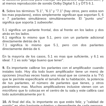
al menos reproducción de sonido Dolby Digital 5.1 y DTS 6.1.
8.
Sobre los términos "5.1", "6.1" y "7.1" (hay otros, pero estos son
los mas populares), estos simplemente significan que soportan 5, 6
o 7 parlantes simultáneos simultáneamente. El "punto uno"
significa que soporta 1
subwoofer
.
5.1 significa un parlante frontal, dos al frente en los lados y dos
atrás en los lados.
6.1 significa lo mismo que 5.1, pero con un parlante adicional
directamente detrás de ti.
7.1 significa lo mismo que 5.1, pero con dos parlantes
directamente detrás de ti.
En la mayoría de los casos, 5.1 es mas que suficiente, y 6.1 es
ideal. 7.1 es solo "algo bueno que tener".
9.
Es importante calibrar los parlantes con el amplificador cuando
instales todo. Hoy día todo buen amplificador tiene un menú de
opciones (muchas veces hasta uno visual que se conecta a tu TV)
que te permite especificarle el tamaño de tu habitación, la potencia
de tus parlantes, el número de parlantes que tienes, y otros
parámetros mas. Muchos amplificadores inclusive vienen con un
micrófono que lo colocas en el centro de tu sala y este calibra casi
todo automáticamente por ti.
10.
Al final del día, lo importante es que estés feliz, y "calidad de
sonido" es algo bastante subjetivo y dependiente de cada persona,