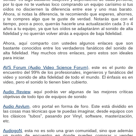
por lo que no te vuelvas loco comprando un equipo carísimo si tus
oídos no disciernen la diferencia entre ese y uno mas barato.
Ahora, si notas la diferencia, te recomiendo que esperes, ahorres,
y te compres algo que te guste de verdad. Notarás que con el
tiempo, poco a poco, querrás hacerle una actualización cada 3 o 4
años a tu equipo, ya que tus oídos se adaptaránn al sonido de alta
fidelidad y no querrán volver atrás a equipos de baja fidelidad.
Ahora, aquí comparto con ustedes algunos enlaces que son
bastante conocidos entre los verdaderos fanáticos del sonido de
alta fidelidad. Hay muchos otros enlaces, pero estos son ideales
para iniciar.
AVS Forum (Audio Video Science Forum)
, este es el punto de
encuentro del 99% de los profesionales, ingenieros y fanáticos del
video y sonido de alta fidelidad de todo el mundo. El énfasis es en
video, pero el sonido lo tienen bien cubierto.
Audio Review
, aquí podrás ver algunas de las mejores críticas
objetivas de todo tipo de equipos de sonido
Audio Asylum
, otro portal en forma de foro. Este está dividido en
las cosas mas técnicas que te puedas imaginar, desde equipos con
los clásicos "tubos", pasando por Vinyl, software, masterización,
etc.
AudiogoN
, esta no es solo una gran comunidad, sino que además
un punto de encuentro en donde puedes comprar y vender