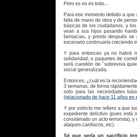
Pero es no es todo...
Para ese momento debido a que se
falta de mano de obra y de perso
básicas de los ciudadanos, y los
vean a sus hijos pasando hamb
farmacias, y pronto después se 
escenario continuaría creciendo el
Y para entonces ya no habrá mar
solidaridad, o paquetes de comi
será cuestión de "sobreviva quie
social generalizada.
Entonces, ¿cuál es la recomendac
3 semanas, de forma rápidamente 
solo para las necesidades básica
(
relacionado de hace 11 años en 
Y por estricto me refiero a que 
expediente delictivo (pues está 
considerado un acto terrorista), 
ataques cardíacos, etc).
Sé que sería un sacrificio i