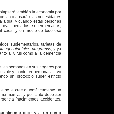
colapsará también la economía por
onomía colapsarán las necesidades
ía a día, y cuando estas personas
quear mercados, supermercados,
 al caos (y en medio de todo ese
ldos suplementarios, tarjetas de
ra ejecutar tales programas
, y ya
tanto al virus como a la demencia
e las personas en sus hogares por
osible y mantener personal activo
iendo un protocolo super estricto
que se le cree automáticamente un
orma masiva, y por tanto debe ser
ergencia (nacimientos, accidentes,
omunalmente peor y a un costo