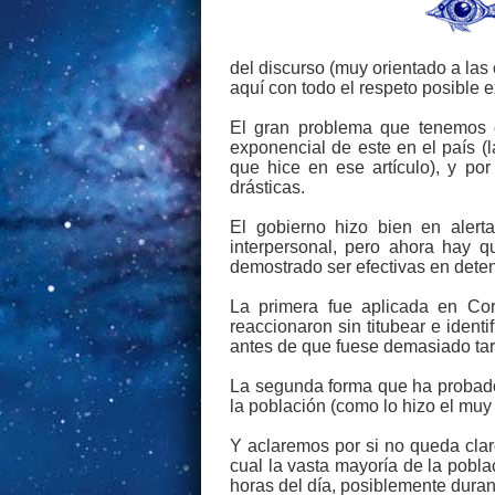
del discurso (muy orientado a las
aquí con todo el respeto posible 
El gran problema que tenemos
exponencial de este en el país (l
que hice en ese artículo), y po
drásticas.
El gobierno hizo bien en alert
interpersonal, pero ahora hay 
demostrado ser efectivas en detene
La primera fue aplicada en Cor
reaccionaron sin titubear e ident
antes de que fuese demasiado tar
La segunda forma que ha probado s
la población (como lo hizo el muy
Y aclaremos por si no queda claro
cual la vasta mayoría de la pobl
horas del día, posiblemente dura