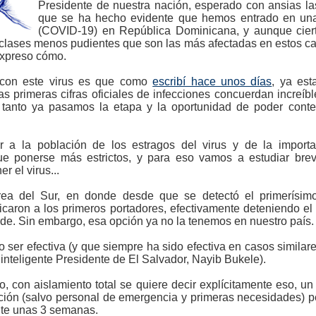
Presidente de nuestra nación, esperado con ansias 
que se ha hecho evidente que hemos entrado en una 
(COVID-19) en República Dominicana, y aunque cier
 clases menos pudientes que son las más afectadas en estos ca
expreso cómo.
 con este virus es que como
escribí hace unos días
, ya est
as primeras cifras oficiales de infecciones concuerdan increí
r tanto ya pasamos la etapa y la oportunidad de poder con
ar a la población de los estragos del virus y de la import
que ponerse más estrictos, y para eso vamos a estudiar br
r el virus...
ea del Sur, en donde desde que se detectó el primerísimo
ificaron a los primeros portadores, efectivamente deteniendo el
de. Sin embargo, esa opción ya no la tenemos en nuestro país.
er efectiva (y que siempre ha sido efectiva en casos similares
 inteligente Presidente de El Salvador, Nayib Bukele).
, con aislamiento total se quiere decir explícitamente eso, u
ación (salvo personal de emergencia y primeras necesidades)
nte unas 3 semanas.