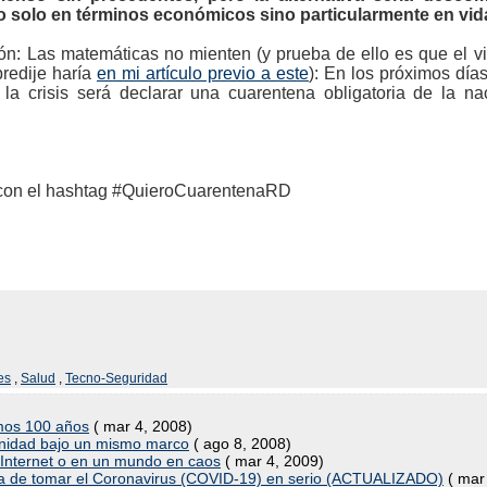
 solo en términos económicos sino particularmente en vid
ión: Las matemáticas no mienten (y prueba de ello es que el v
redije haría
en mi artículo previo a este
): En los próximos día
la crisis será declarar una cuarentena obligatoria de la 
lo con el hashtag #QuieroCuarentenaRD
es
,
Salud
,
Tecno-Seguridad
imos 100 años
( mar 4, 2008)
manidad bajo un mismo marco
( ago 8, 2008)
n Internet o en un mundo en caos
( mar 4, 2009)
ra de tomar el Coronavirus (COVID-19) en serio (ACTUALIZADO)
( mar