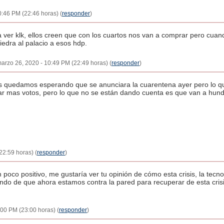
0:46 PM (22:46 horas) (
responder
)
 ver klk, ellos creen que con los cuartos nos van a comprar pero cua
piedra al palacio a esos hdp.
 marzo 26, 2020 - 10:49 PM (22:49 horas) (
responder
)
s quedamos esperando que se anunciara la cuarentena ayer pero lo q
ar mas votos, pero lo que no se están dando cuenta es que van a hundi
22:59 horas) (
responder
)
 poco positivo, me gustaría ver tu opinión de cómo esta crisis, la tecn
ando de que ahora estamos contra la pared para recuperar de esta cri
:00 PM (23:00 horas) (
responder
)