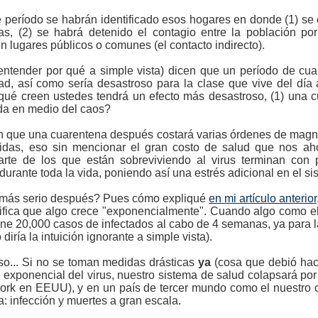
período se habrán identificado esos hogares en donde (1) se
s, (2) se habrá detenido el contagio entre la población por 
en lugares públicos o comunes (el contacto indirecto).
entender por qué a simple vista) dicen que un período de cu
d, así como sería desastroso para la clase que vive del día 
qué creen ustedes tendrá un efecto más desastroso, (1) una c
ada en medio del caos?
en que una cuarentena después costará varias órdenes de magn
vidas, eso sin mencionar el gran costo de salud que nos ah
arte de los que están sobreviviendo al virus terminan con 
urante toda la vida, poniendo así una estrés adicional en el si
a más serio después? Pues cómo expliqué
en mi artículo anterior
nifica que algo crece "exponencialmente". Cuando algo como el
iene 20,000 casos de infectados al cabo de 4 semanas, ya para 
iría la intuición ignorante a simple vista).
so... Si no se toman medidas drásticas
ya
(cosa que debió ha
o exponencial del virus, nuestro sistema de salud colapsará por
ork en EEUU), y en un país de tercer mundo como el nuestro c
a: infección y muertes a gran escala.