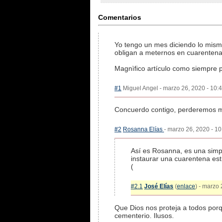
Comentarios
Yo tengo un mes diciendo lo mismo
obligan a meternos en cuarentena
Magnìfico artículo como siempre 
#1
Miguel Angel - marzo 26, 2020 - 10:4
Concuerdo contigo, perderemos 
#2
Rosanna Elías
- marzo 26, 2020 - 10
Así es Rosanna, es una simpl
instaurar una cuarentena est
(
#2.1
José Elías
(
enlace
) - marzo
Que Dios nos proteja a todos porq
cementerio. Ilusos.