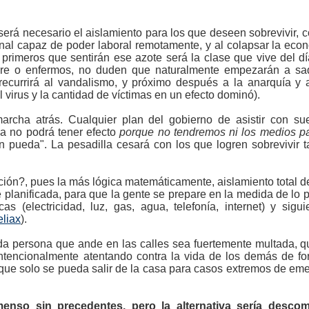
rá necesario el aislamiento para los que deseen sobrevivir, 
nal capaz de poder laboral remotamente, y al colapsar la ec
 primeros que sentirán ese azote será la clase que vive del d
re o enfermos, no duden que naturalmente empezarán a sa
recurrirá al vandalismo, y próximo después a la anarquía y
 virus y la cantidad de víctimas en un efecto dominó).
cha atrás. Cualquier plan del gobierno de asistir con sue
da no podrá tener efecto
porque no tendremos ni los medios pa
n pueda". La pesadilla cesará con los que logren sobrevivir 
ión?, pues la más lógica matemáticamente, aislamiento total d
planificada, para que la gente se prepare en la medida de lo p
s (electricidad, luz, gas, agua, telefonía, internet) y sigu
eliax
).
toda persona que ande en las calles sea fuertemente multada, 
intencionalmente atentando contra la vida de los demás de f
y que solo se pueda salir de la casa para casos extremos de em
nmenso sin precedentes, pero la alternativa sería desc