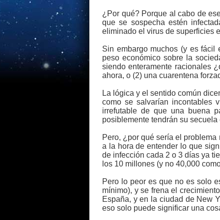
¿Por qué? Porque al cabo de ese 
que se sospecha estén infectada
eliminado el virus de superficies 
Sin embargo muchos (y es fácil 
peso económico sobre la socieda
siendo enteramente racionales ¿
ahora, o (2) una cuarentena forz
La lógica y el sentido común dic
como se salvarían incontables 
irrefutable de que una buena p
posiblemente tendrán su secuela d
Pero, ¿por qué sería el problem
a la hora de entender lo que sig
de infección cada 2 o 3 días ya t
los 10 millones (y no 40,000 como d
Pero lo peor es que no es solo e
mínimo), y se frena el crecimient
España, y en la ciudad de New Y
eso solo puede significar una cos