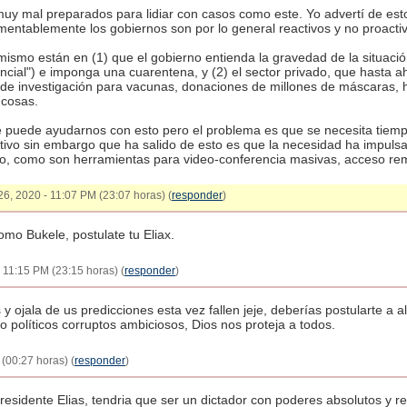
 mal preparados para lidiar con casos como este. Yo advertí de esto
entablemente los gobiernos son por lo general reactivos y no proacti
smo están en (1) que el gobierno entienda la gravedad de la situación
encial") e imponga una cuarentena, y (2) el sector privado, que hasta 
 de investigación para vacunas, donaciones de millones de máscaras, 
 cosas.
e puede ayudarnos con esto pero el problema es que se necesita tiemp
itivo sin embargo que ha salido de esto es que la necesidad ha impul
do, como son herramientas para video-conferencia masivas, acceso rem
26, 2020 - 11:07 PM (23:07 horas) (
responder
)
mo Bukele, postulate tu Eliax.
- 11:15 PM (23:15 horas) (
responder
)
ojala de us predicciones esta vez fallen jeje, deberías postularte a al
 políticos corruptos ambiciosos, Dios nos proteja a todos.
(00:27 horas) (
responder
)
esidente Elias, tendria que ser un dictador con poderes absolutos y re