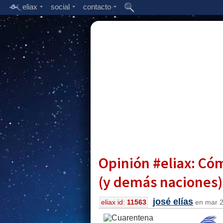
eliax
social
contacto
Opinión #eliax: Có
(y demás naciones
josé elías
eliax id:
11563
en mar 2