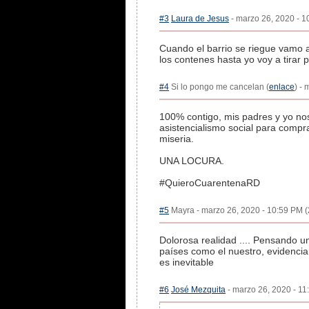
#3
Laura de Jesus
- marzo 26, 2020 - 1
Cuando el barrio se riegue vamo a
los contenes hasta yo voy a tirar 
#4
Si lo pongo me cancelan (
enlace
) -
100% contigo, mis padres y yo no
asistencialismo social para compr
miseria.
UNA LOCURA.
#QuieroCuarentenaRD
#5
Mayra - marzo 26, 2020 - 10:59 PM (
Dolorosa realidad .... Pensando un
países como el nuestro, evidenci
es inevitable
#6
José Mezquita
- marzo 26, 2020 - 11