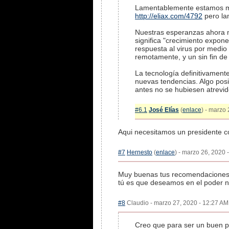
Lamentablemente estamos muy
http://eliax.com/4792
pero lam
Nuestras esperanzas ahora mi
significa "crecimiento expon
respuesta al virus por medio
remotamente, y un sin fin de
La tecnología definitivament
nuevas tendencias. Algo pos
antes no se hubiesen atrevi
#6.1
José Elías
(
enlace
) - marzo 
Aqui necesitamos un presidente co
#7
Hernesto
(
enlace
) - marzo 26, 2020 
Muy buenas tus recomendaciones y 
tú es que deseamos en el poder no
#8
Claudio - marzo 27, 2020 - 12:27 AM 
Creo que para ser un buen pr