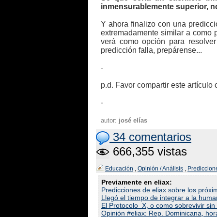
inmensurablemente superior, no
Y ahora finalizo con una predicc
extremadamente similar a como p
verá como opción para resolver 
predicción falla, prepárense...
-
p.d. Favor compartir este artícu
-
autor:
josé elías
34 comentarios
666,355 vistas
Educación
,
Opinión / Análisis
,
Prediccion
Previamente en eliax:
Predicciones de eliax sobre los próx
Llegó el tiempo de integrar a la hu
El Protocolo_X, o como sobrevivir si
Opinión #eliax: Rep. Dominicana, ho