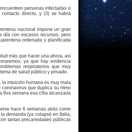
 encuentren personas infectadas o
contacto directo, y (3) se habrá
arentena nacional impone un gran
a día con escasos recursos, pero
uarentena ordenada y planificada
itud más que hacer una ahora, así
orraremos, ya que hay evidencia
problemas respiratorios que muy
stema de salud público y privado.
,
la intuición humana es muy mala
 coronavirus que duplica su ritmo
la 8va semana esa cifra alcanzaría
cerse hace 6 semanas atrás como
 la demanda (ya colapsó en Italia,
on tantas precariedades públicas