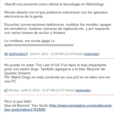
Ubisoft nos presenta como afecta la tecnologia en Watchdogs.
Mundo abierto con el que podemos interactuar con los aparatos
electronicos de la gente.
Escuchar conversaciones telefonicas, inutilizar los moviles, apagar
los semaforos, hackear camaras de vigilancia etc, y por supuesto
con varios toques de accion y tiroteos.
Lo confieso, me excite jajaja Lo
quieroooooooooooooooooooooooooooooo
#6
SinPecadoLP
- junio 6, 2012 - 11:04 AM (11:04 horas) (
responder
)
No puede no estar The Last of Us! Fue lejos el más impactante
junto con watch dogs. También agregaría a la lista 'Beyond' de
Quantic Dreams
PD: Watch Dogs no está corriendo en una ps3 en el video sino en
una PC
#7
Nicolas - junio 6, 2012 - 11:57 AM (11:57 horas) (
responder
)
Pero si que falta!
Que tal Beyond: Two Souls (
http://www.meristation.com/es/beyond-
two-souls/video/1781809
)