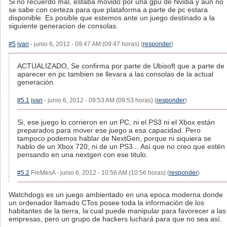
Si no recuerdo mal, estaba movido por una gpu de Nvidia y aun no
se sabe con certeza para que plataforma a parte de pc estara
disponible. Es posible que estemos ante un juego destinado a la
siguiente generacion de consolas.
#5
ivan
- junio 6, 2012 - 09:47 AM (09:47 horas) (
responder
)
ACTUALIZADO, Se confirma por parte de Ubisoft que a parte de
aparecer en pc tambien se llevara a las consolas de la actual
generación.
#5.1
ivan
- junio 6, 2012 - 09:53 AM (09:53 horas) (
responder
)
Si, ese juego lo corrieron en un PC, ni el PS3 ni el Xbox están
preparados para mover ese juego a esa capacidad. Pero
tampoco podemos hablar de NextGen, porque ni siquiera se
hablo de un Xbox 720, ni de un PS3... Así que no creo que estén
pensando en una nextgen con ese titulo.
#5.2
FreMesA - junio 6, 2012 - 10:56 AM (10:56 horas) (
responder
)
Watchdogs es un juego ambientado en una epoca moderna donde
un ordenador llamado CTos posee toda la información de los
habitantes de la tierra, la cual puede manipular para favorecer a las
empresas, pero un grupo de hackers luchará para que no sea así.