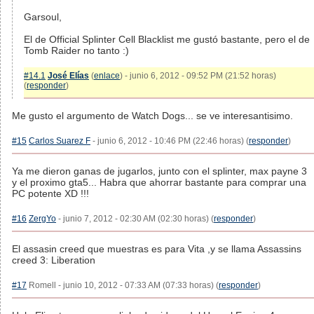
Garsoul,
El de Official Splinter Cell Blacklist me gustó bastante, pero el de
Tomb Raider no tanto :)
#14.1
José Elías
(
enlace
) - junio 6, 2012 - 09:52 PM (21:52 horas)
(
responder
)
Me gusto el argumento de Watch Dogs... se ve interesantisimo.
#15
Carlos Suarez F
- junio 6, 2012 - 10:46 PM (22:46 horas) (
responder
)
Ya me dieron ganas de jugarlos, junto con el splinter, max payne 3
y el proximo gta5... Habra que ahorrar bastante para comprar una
PC potente XD !!!
#16
ZergYo
- junio 7, 2012 - 02:30 AM (02:30 horas) (
responder
)
El assasin creed que muestras es para Vita ,y se llama Assassins
creed 3: Liberation
#17
Romell - junio 10, 2012 - 07:33 AM (07:33 horas) (
responder
)