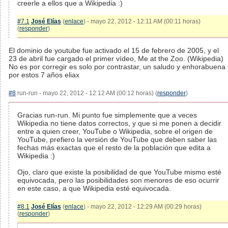
creerle a ellos que a Wikipedia :)
#7.1
José Elías
(
enlace
) - mayo 22, 2012 - 12:11 AM (00:11 horas)
(
responder
)
El dominio de youtube fue activado el 15 de febrero de 2005, y el
23 de abril fue cargado el primer vídeo, Me at the Zoo. (Wikipedia)
No es por corregir es solo por contrastar, un saludo y enhorabuena
por estos 7 años eliax
#8
run-run - mayo 22, 2012 - 12:12 AM (00:12 horas) (
responder
)
Gracias run-run. Mi punto fue simplemente que a veces
Wikipedia no tiene datos correctos, y que si me ponen a decidir
entre a quien creer, YouTube o Wikipedia, sobre el origen de
YouTube, prefiero la versión de YouTube que deben saber las
fechas más exactas que el resto de la población que edita a
Wikipedia :)
Ojo, claro que existe la posibilidad de que YouTube mismo esté
equivocada, pero las posibilidades son menores de eso ocurrir
en este caso, a que Wikipedia esté equivocada.
#8.1
José Elías
(
enlace
) - mayo 22, 2012 - 12:29 AM (00:29 horas)
(
responder
)