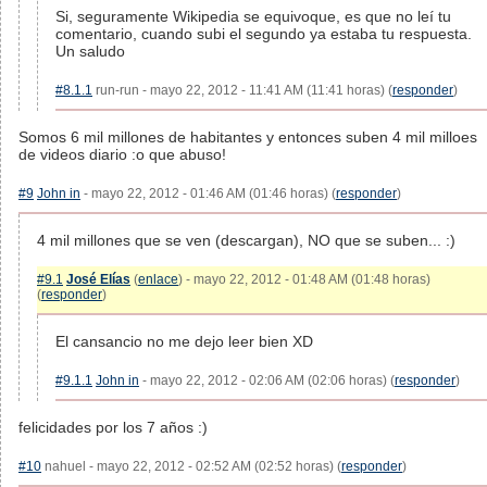
Si, seguramente Wikipedia se equivoque, es que no leí tu
comentario, cuando subi el segundo ya estaba tu respuesta.
Un saludo
#8.1.1
run-run - mayo 22, 2012 - 11:41 AM (11:41 horas) (
responder
)
Somos 6 mil millones de habitantes y entonces suben 4 mil milloes
de videos diario :o que abuso!
#9
John in
- mayo 22, 2012 - 01:46 AM (01:46 horas) (
responder
)
4 mil millones que se ven (descargan), NO que se suben... :)
#9.1
José Elías
(
enlace
) - mayo 22, 2012 - 01:48 AM (01:48 horas)
(
responder
)
El cansancio no me dejo leer bien XD
#9.1.1
John in
- mayo 22, 2012 - 02:06 AM (02:06 horas) (
responder
)
felicidades por los 7 años :)
#10
nahuel - mayo 22, 2012 - 02:52 AM (02:52 horas) (
responder
)