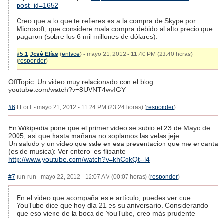
post_id=1652
Creo que a lo que te refieres es a la compra de Skype por
Microsoft, que consideré mala compra debido al alto precio que
pagaron (sobre los 6 mil millones de dólares).
#5.1
José Elías
(
enlace
) - mayo 21, 2012 - 11:40 PM (23:40 horas)
(
responder
)
OffTopic: Un video muy relacionado con el blog...
youtube.com/watch?v=8UVNT4wvIGY
#6
LLorT - mayo 21, 2012 - 11:24 PM (23:24 horas) (
responder
)
En Wikipedia pone que el primer video se subio el 23 de Mayo de
2005, asi que hasta mañana no soplamos las velas jeje.
Un saludo y un video que sale en esa presentacion que me encanta
(es de musica): Ver entero, es flipante
http://www.youtube.com/watch?v=khCokQt--l4
#7
run-run - mayo 22, 2012 - 12:07 AM (00:07 horas) (
responder
)
En el video que acompaña este artículo, puedes ver que
YouTube dice que hoy día 21 es su aniversario. Considerando
que eso viene de la boca de YouTube, creo más prudente