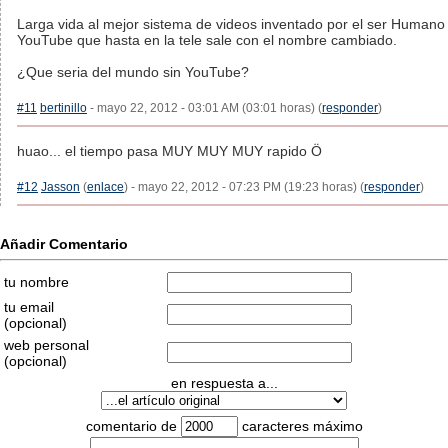
Larga vida al mejor sistema de videos inventado por el ser Humano
YouTube que hasta en la tele sale con el nombre cambiado.
¿Que seria del mundo sin YouTube?
#11
bertinillo
- mayo 22, 2012 - 03:01 AM (03:01 horas) (
responder
)
huao... el tiempo pasa MUY MUY MUY rapido Ö
#12
Jasson
(
enlace
) - mayo 22, 2012 - 07:23 PM (19:23 horas) (
responder
)
Añadir Comentario
tu nombre
tu email
(opcional)
web personal
(opcional)
en respuesta a...
comentario de
caracteres máximo