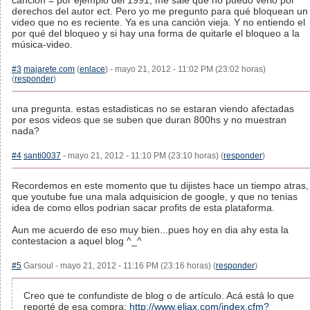
canción = por ejemplo del 1991, me sale que no puedo verlo por
derechos del autor ect. Pero yo me pregunto para qué bloquean un
video que no es reciente. Ya es una canción vieja. Y no entiendo el
por qué del bloqueo y si hay una forma de quitarle el bloqueo a la
música-video.
#3
majarete.com
(
enlace
) - mayo 21, 2012 - 11:02 PM (23:02 horas)
(
responder
)
una pregunta. estas estadisticas no se estaran viendo afectadas
por esos videos que se suben que duran 800hs y no muestran
nada?
#4
santi0037
- mayo 21, 2012 - 11:10 PM (23:10 horas) (
responder
)
Recordemos en este momento que tu dijistes hace un tiempo atras,
que youtube fue una mala adquisicion de google, y que no tenias
idea de como ellos podrian sacar profits de esta plataforma.
Aun me acuerdo de eso muy bien...pues hoy en dia ahy esta la
contestacion a aquel blog ^_^
#5
Garsoul - mayo 21, 2012 - 11:16 PM (23:16 horas) (
responder
)
Creo que te confundiste de blog o de artículo. Acá está lo que
reporté de esa compra:
http://www.eliax.com/index.cfm?