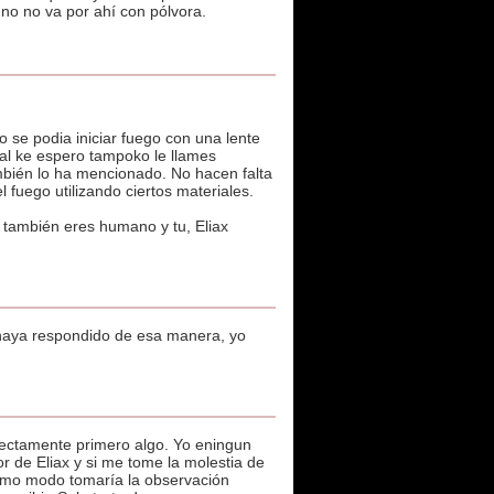
no no va por ahí con pólvora.
 se podia iniciar fuego con una lente
 al ke espero tampoko le llames
ambién lo ha mencionado. No hacen falta
uego utilizando ciertos materiales.
bién eres humano y tu, Eliax
 haya respondido de esa manera, yo
rrectamente primero algo. Yo eningun
r de Eliax y si me tome la molestia de
ismo modo tomaría la observación