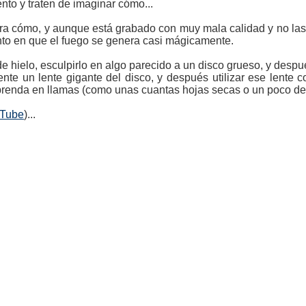
to y traten de imaginar cómo...
tra cómo, y aunque está grabado con muy mala calidad y no las 
to en que el fuego se genera casi mágicamente.
e hielo, esculpirlo en algo parecido a un disco grueso, y despu
ente un lente gigante del disco, y después utilizar ese lente 
 prenda en llamas (como unas cuantas hojas secas o un poco de
uTube
)...