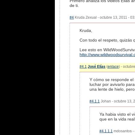
Primero analiza los videos Elias a
de ti.
#4
Kruda Zexual - octubre 13, 2011 - 03
Kruda,
Con todo el respeto, quizás 
Lee esto en WildWoodSurvival
http://www.wildwoodsurvival.c
#4.1
José Elías
(
enlace
) - octubr
Y cómo se responde el e
luchar por avivarlo pa
una lente de hielo, per
#4.1.1
Johan - octubre 13, 2
Ya habia visto el v
que en la vida rea
#4.1.1.1
mdosantos - o