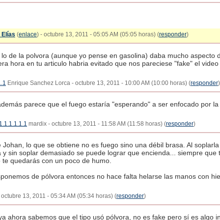
 Elías
(
enlace
) - octubre 13, 2011 - 05:05 AM (05:05 horas) (
responder
)
lo de la polvora (aunque yo pense en gasolina) daba mucho aspecto de
ra hora en tu articulo habria evitado que nos pareciese "fake" el vide
1.1
Enrique Sanchez Lorca - octubre 13, 2011 - 10:00 AM (10:00 horas) (
responder
)
además parece que el fuego estaría "esperando" a ser enfocado por l
1.1.1.1.1.1
mardix - octubre 13, 2011 - 11:58 AM (11:58 horas) (
responder
)
e Johan, lo que se obtiene no es fuego sino una débil brasa. Al sopla
a y sin soplar demasiado se puede lograr que encienda... siempre que 
lo te quedarás con un poco de humo.
isponemos de pólvora entonces no hace falta helarse las manos con hie
 octubre 13, 2011 - 05:34 AM (05:34 horas) (
responder
)
ya ahora sabemos que el tipo usó pólvora, no es fake pero sí es algo 