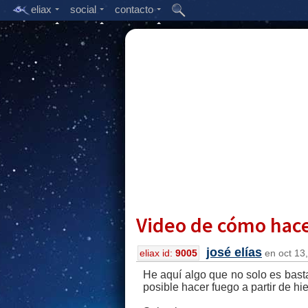
eliax
social
contacto
Video de cómo hacer
josé elías
eliax id:
9005
en oct 13,
He aquí algo que no solo es bast
posible hacer fuego a partir de hi