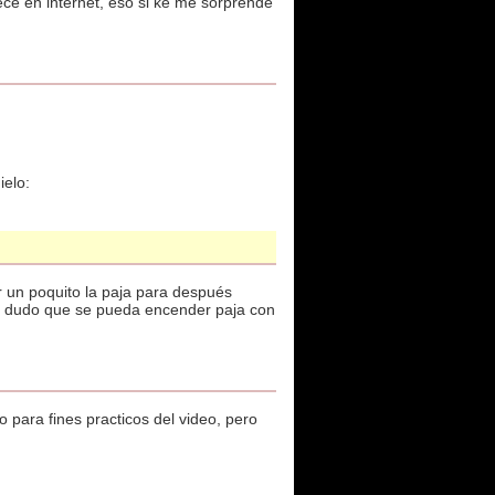
rece en internet, eso si ke me sorprende
ielo:
r un poquito la paja para después
No dudo que se pueda encender paja con
so para fines practicos del video, pero