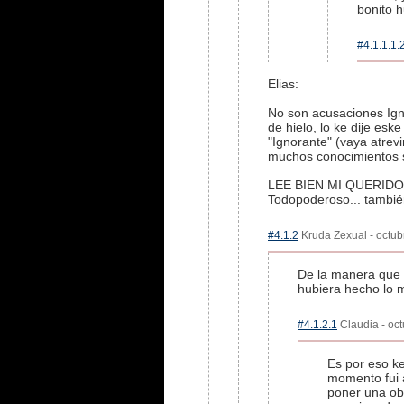
bonito 
#4.1.1.1.
Elias:
No son acusaciones Igno
de hielo, lo ke dije es
"Ignorante" (vaya atrev
muchos conocimientos s
LEE BIEN MI QUERIDO 
Todopoderoso... también
#4.1.2
Kruda Zexual - octubr
De la manera que 
hubiera hecho lo 
#4.1.2.1
Claudia - oct
Es por eso ke
momento fui a
poner una ob