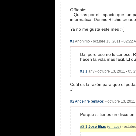
Offtopic:
...Quizas por el impacto que fue 
informatica. Dennis Ritchie cread
Ya no me gusta este mes :'(
#1
Anonimo - octubre 13, 2011 - 02:22 A
Ba, pero ese no lo conoce. R
hacen la vida más fácil. El 
#1.1
anv - octubre 13, 2011 - 05:2
Cuál es la razón para que el peda
:/
#2
Angelfire
(
enlace
) - octubre 13, 2011
Porque si tienes un disco en
#2.1
José Elías
(
enlace
) - octubr