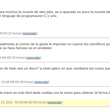
para muchos la muerte de stev jobs, se a opacado un poco la muerte de o
or lenguaje de programacion C y unix.
M (02:22 horas) (
responder
)
ealmente al común de la gente le importan un cuerno los científicos q
que se hace famoso es el vendedor.
9 AM (05:29 horas) (
responder
)
zo de hielo sea un disco? a nivel optico en que cambiaria las cosas q
 - 02:48 AM (02:48 horas) (
responder
)
 la mano es más fácil darle vueltas con la mano para obtener la forma d
e 13, 2011 - 02:56 AM (02:56 horas) (
responder
)