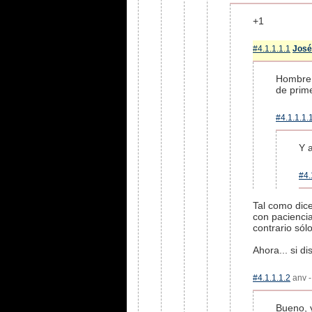
+1
#4.1.1.1.1
José
Hombre 
de prime
#4.1.1.1.
Y 
#4.
Tal como dic
con pacienci
contrario só
Ahora... si d
#4.1.1.1.2
anv -
Bueno, 