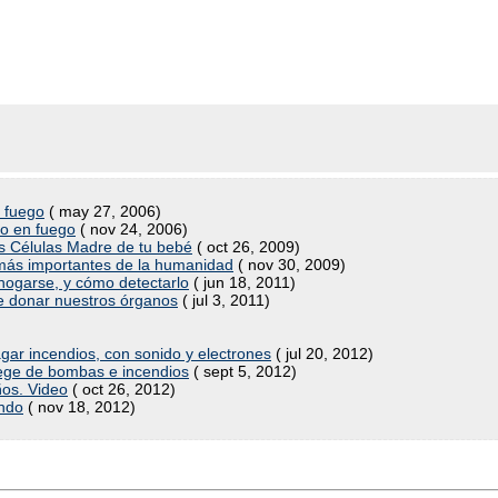
e fuego
( may 27, 2006)
ho en fuego
( nov 24, 2006)
as Células Madre de tu bebé
( oct 26, 2009)
 más importantes de la humanidad
( nov 30, 2009)
hogarse, y cómo detectarlo
( jun 18, 2011)
 de donar nuestros órganos
( jul 3, 2011)
ar incendios, con sonido y electrones
( jul 20, 2012)
otege de bombas e incendios
( sept 5, 2012)
ños. Video
( oct 26, 2012)
undo
( nov 18, 2012)