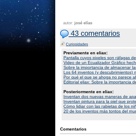
autor:
josé elías
43 comentarios
Curiosidades
Previamente en eliax:
Pantalla cuyos pixeles son ráfagas d
Video de un Ecualizador Gráfico hec
Sobre la importancia de almacenar l
Los 64 inventos (y descubrimientos)
Por qué el que se ahoga no parece a
Editorial eliax: Sobre la importancia
Posteriormente en eliax:
Inventan dos nuevas maneras de apag
Inventan pintura para la piel que pr
Cómo lidiar con las rabietas de los ni
20 de los inventos más tontos del m
Comentarios