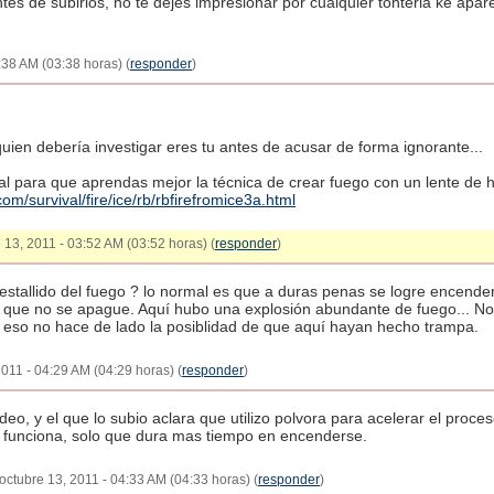
ntes de subirlos, no te dejes impresionar por cualquier tonteria ke apa
:38 AM (03:38 horas) (
responder
)
quien debería investigar eres tu antes de acusar de forma ignorante...
 para que aprendas mejor la técnica de crear fuego con un lente de h
om/survival/fire/ice/rb/rbfirefromice3a.html
e 13, 2011 - 03:52 AM (03:52 horas) (
responder
)
stallido del fuego ? lo normal es que a duras penas se logre encende
ra que no se apague. Aquí hubo una explosión abundante de fuego... 
o eso no hace de lado la posiblidad de que aquí hayan hecho trampa.
011 - 04:29 AM (04:29 horas) (
responder
)
ideo, y el que lo subio aclara que utilizo polvora para acelerar el proce
l funciona, solo que dura mas tiempo en encenderse.
ctubre 13, 2011 - 04:33 AM (04:33 horas) (
responder
)