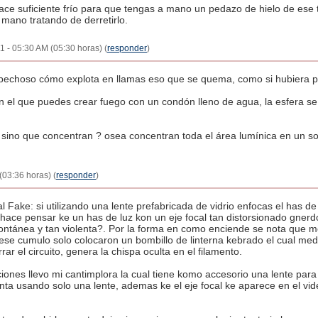
ace suficiente frío para que tengas a mano un pedazo de hielo de ese 
 mano tratando de derretirlo.
1 - 05:30 AM (05:30 horas) (
responder
)
echoso cómo explota en llamas eso que se quema, como si hubiera pó
 el que puedes crear fuego con un condón lleno de agua, la esfera se
, sino que concentran ? osea concentran toda el área lumínica en un sol
(03:36 horas) (
responder
)
l Fake: si utilizando una lente prefabricada de vidrio enfocas el has de
ace pensar ke un has de luz kon un eje focal tan distorsionado gnerd
ntánea y tan violenta?. Por la forma en como enciende se nota que me
ese cumulo solo colocaron un bombillo de linterna kebrado el cual medi
ar el circuito, genera la chispa oculta en el filamento.
ones llevo mi cantimplora la cual tiene komo accesorio una lente par
nta usando solo una lente, ademas ke el eje focal ke aparece en el v