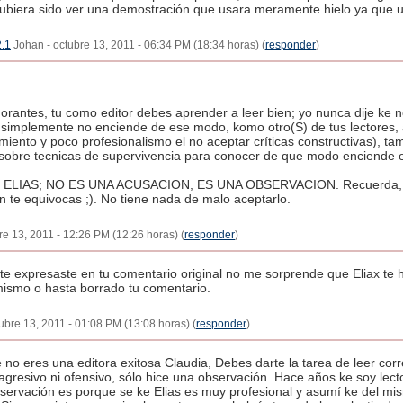
hubiera sido ver una demostración que usara meramente hielo ya que u
2.1
Johan - octubre 13, 2011 - 06:34 PM (18:34 horas) (
responder
)
rantes, tu como editor debes aprender a leer bien; yo nunca dije ke no
ke simplemente no enciende de ese modo, komo otro(S) de tus lectores,
imiento y poco profesionalismo el no aceptar críticas constructivas), t
obre tecnicas de supervivencia para conocer de que modo enciende el f
ELIAS; NO ES UNA ACUSACION, ES UNA OBSERVACION. Recuerda, tam
 te equivocas ;). No tiene nada de malo aceptarlo.
e 13, 2011 - 12:26 PM (12:26 horas) (
responder
)
te expresaste en tu comentario original no me sorprende que Eliax te
mismo o hasta borrado tu comentario.
ubre 13, 2011 - 01:08 PM (13:08 horas) (
responder
)
 no eres una editora exitosa Claudia, Debes darte la tarea de leer co
gresivo ni ofensivo, sólo hice una observación. Hace años ke soy lecto
servación es porque se ke Elias es muy profesional y asumí ke del m