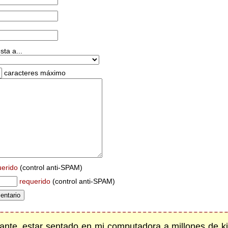
ta a...
caracteres máximo
uerido
(control anti-SPAM)
requerido
(control anti-SPAM)
te, estar sentado en mi computadora a millones de ki