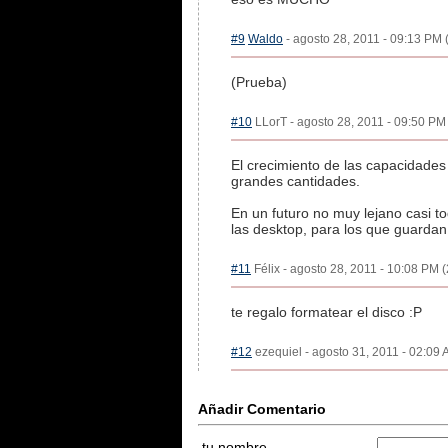
#9
Waldo
- agosto 28, 2011 - 09:13 PM 
(Prueba)
#10
LLorT - agosto 28, 2011 - 09:50 PM 
El crecimiento de las capacidades
grandes cantidades.
En un futuro no muy lejano casi t
las desktop, para los que guardan
#11
Félix - agosto 28, 2011 - 10:08 PM (
te regalo formatear el disco :P
#12
ezequiel - agosto 31, 2011 - 02:09 
Añadir Comentario
tu nombre