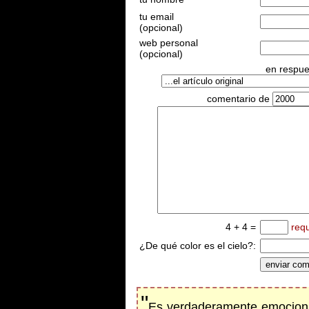
tu email
(opcional)
web personal
(opcional)
en respues
comentario de
4 + 4 =
req
¿De qué color es el cielo?:
"
Es verdaderamente emocionan