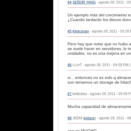
#4
SEÑOR YANG
- agosto 28, 2011 - 02
Un ejemplo más del crecimiento ex
¿Cuando tardarán los discos duro
#5
Khpconan
- agosto 28, 2011 - 03:28 
Pero hay que notar que no hubo av
se suele hacer en servidores, lo
unidades, no es una mejora en un
#6
LLorT - agosto 28, 2011 - 04:59 PM (
si... entonces no es solo q almac
sun teniamos un storage de hitachi
#7
bettodiaz - agosto 28, 2011 - 05:58 P
Mucha capacidad de almacenamien
#8
JEEM (
enlace
) - agosto 28, 2011 - 0
eso es MUCHO