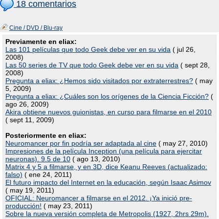
18 comentarios
Cine / DVD / Blu-ray
Previamente en eliax:
Las 101 películas que todo Geek debe ver en su vida
( jul 26,
2008)
Las 50 series de TV que todo Geek debe ver en su vida
( sept 28,
2008)
Pregunta a eliax: ¿Hemos sido visitados por extraterrestres?
( may
5, 2009)
Pregunta a eliax: ¿Cuáles son los orígenes de la Ciencia Ficción?
(
ago 26, 2009)
Akira obtiene nuevos guionistas, en curso para filmarse en el 2010
( sept 11, 2009)
Posteriormente en eliax:
Neuromancer por fin podría ser adaptada al cine
( may 27, 2010)
Impresiones de la película Inception (una película para ejercitar
neuronas). 9.5 de 10
( ago 13, 2010)
Matrix 4 y 5 a filmarse, y en 3D, dice Keanu Reeves (actualizado:
falso)
( ene 24, 2011)
El futuro impacto del Internet en la educación, según Isaac Asimov
( may 19, 2011)
OFICIAL: Neuromancer a filmarse en el 2012. ¡Ya inició pre-
producción!
( may 23, 2011)
Sobre la nueva versión completa de Metropolis (1927, 2hrs 29m).