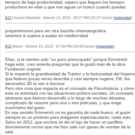
tiempos de baja productividad, espero que lleguen los tiempos
productivos en eliax y que nos aguas un hueco cuando puedas.
#12
Usuario fidelindo - febrero 14, 2010 - 08:27 PM (20:27 horas) (
responder
)
preparémonos para ver otra bazofia cinematografica
veremos si supera a avatar en mediocridad
#13
Mauro - febrero 15, 2010 - 07:49 PM (19:49 horas) (
responder
)
Elías, si te sientes solo "un poco preocupado" porque Emmerich
haga esto, creo amerita preguntar qué te gustó más de la obra
Fundación original.
Si te impactó la grandiosidad de Trántor y la fastuosidad del Imperio
que Asimov pocas veces describe y casi siempre sugiere, OK, los
decorados 3D te van a fascinar.
Pero otra cosa que impacta es el concepto de Psicohistoria, y cómo
esta se entrelaza con las situaciones político-sociales. Un concepto
abstracto que Asimov desarrolló a lo largo de muchas décadas,
complicado de resumir para una o tres películas, y que exige
muchísimo del guión.
En ese sentido Emmerich no es garantía de nada bueno, el guión
siempre es un pretexto para imágenes espectaculares, nada más.
Salvo en 2012, que encima se dió el lujo de hacer un panfleto
directamente nocivo que me hizo salir con ganas de vomitar de la
sala.