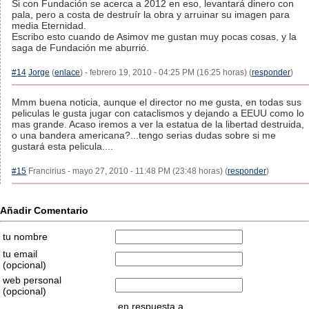
Si con Fundación se acerca a 2012 en eso, levantará dinero con
pala, pero a costa de destruír la obra y arruinar su imagen para
media Eternidad.
Escribo esto cuando de Asimov me gustan muy pocas cosas, y la
saga de Fundación me aburrió.
#14
Jorge
(
enlace
) - febrero 19, 2010 - 04:25 PM (16:25 horas) (
responder
)
Mmm buena noticia, aunque el director no me gusta, en todas sus
peliculas le gusta jugar con cataclismos y dejando a EEUU como lo
mas grande. Acaso iremos a ver la estatua de la libertad destruida,
o una bandera americana?...tengo serias dudas sobre si me
gustará esta pelicula....
#15
Francirius - mayo 27, 2010 - 11:48 PM (23:48 horas) (
responder
)
Añadir Comentario
tu nombre
tu email
(opcional)
web personal
(opcional)
en respuesta a...