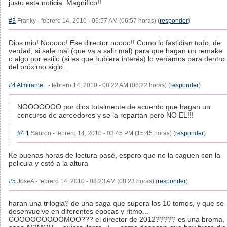
justo esta noticia. Magnifico!!
#3
Franky - febrero 14, 2010 - 06:57 AM (06:57 horas) (
responder
)
Dios mio! Nooooo! Ese director noooo!! Como lo fastidian todo, de
verdad, si sale mal (que va a salir mal) para que hagan un remake
o algo por estilo (si es que hubiera interés) lo veríamos para dentro
del próximo siglo...
#4
AlmiranteL
- febrero 14, 2010 - 08:22 AM (08:22 horas) (
responder
)
NOOOOOOO por dios totalmente de acuerdo que hagan un
concurso de acreedores y se la repartan pero NO EL!!!
#4.1
Sauron - febrero 14, 2010 - 03:45 PM (15:45 horas) (
responder
)
Ke buenas horas de lectura pasé, espero que no la caguen con la
pelicula y esté a la altura
#5
JoseA - febrero 14, 2010 - 08:23 AM (08:23 horas) (
responder
)
haran una trilogia? de una saga que supera los 10 tomos, y que se
desenvuelve en diferentes epocas y ritmo...
COOOOOOOOOMOO??? el director de 2012????? es una broma,