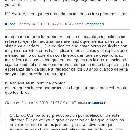
yo robot.
PD Syckee, creo que es una adaptacion de los tres primeros libros.
#7
asd
- febrero 14, 2010 - 10:47 AM (10:47 horas) (
responder
)
aunque me aburrio la trama un poquito en cuanto a tecnologia se
refiere (p ejem la maquina mas avanzada que menionan es una
simple calculadora ... ) la verdad es que estas obras de ficcion son
muy incoherentes pues las implicaciones sociales y biologicas que
mensionan no concuerdan con la epoca en que se desarrollan...
me refiero a cosas como que en una epoca tan lejana la sociedad
siga teniendo el mismo comportamiento que la de esta epoca... y la
esperanza de vida sigue al rededor de los 80 años cuando deberia
ser ya algo parecido a una utopia
bueno esa es mi humilde opinion
espero que si hacen una pelicula lo hagan un poco mas coherente
que los libros
#8
therry - febrero 14, 2010 - 11:07 AM (11:07 horas) (
responder
)
Sr. Eliax. Comparto su preocupación por la elección de este
director. Puedo ver ya la gran decepción de los que leimos las
novelas cuando éramos jóvenes, y la gran diversión que
experimentarán los jóvenes actuales que han leido poco y han