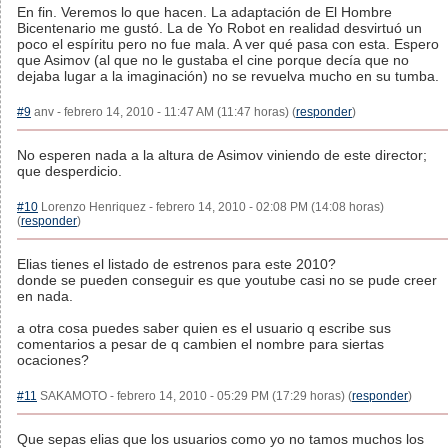
En fin. Veremos lo que hacen. La adaptación de El Hombre
Bicentenario me gustó. La de Yo Robot en realidad desvirtuó un
poco el espíritu pero no fue mala. A ver qué pasa con esta. Espero
que Asimov (al que no le gustaba el cine porque decía que no
dejaba lugar a la imaginación) no se revuelva mucho en su tumba.
#9
anv - febrero 14, 2010 - 11:47 AM (11:47 horas) (
responder
)
No esperen nada a la altura de Asimov viniendo de este director;
que desperdicio.
#10
Lorenzo Henriquez - febrero 14, 2010 - 02:08 PM (14:08 horas)
(
responder
)
Elias tienes el listado de estrenos para este 2010?
donde se pueden conseguir es que youtube casi no se pude creer
en nada.
a otra cosa puedes saber quien es el usuario q escribe sus
comentarios a pesar de q cambien el nombre para siertas
ocaciones?
#11
SAKAMOTO - febrero 14, 2010 - 05:29 PM (17:29 horas) (
responder
)
Que sepas elias que los usuarios como yo no tamos muchos los