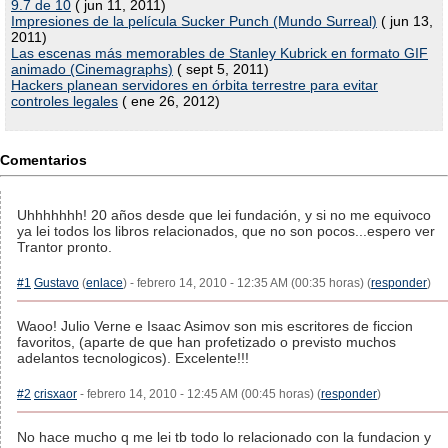
9.7 de 10
( jun 11, 2011)
Impresiones de la película Sucker Punch (Mundo Surreal)
( jun 13,
2011)
Las escenas más memorables de Stanley Kubrick en formato GIF
animado (Cinemagraphs)
( sept 5, 2011)
Hackers planean servidores en órbita terrestre para evitar
controles legales
( ene 26, 2012)
Comentarios
Uhhhhhhh! 20 años desde que lei fundación, y si no me equivoco
ya lei todos los libros relacionados, que no son pocos...espero ver
Trantor pronto.
#1
Gustavo
(
enlace
) - febrero 14, 2010 - 12:35 AM (00:35 horas) (
responder
)
Waoo! Julio Verne e Isaac Asimov son mis escritores de ficcion
favoritos, (aparte de que han profetizado o previsto muchos
adelantos tecnologicos). Excelente!!!
#2
crisxaor
- febrero 14, 2010 - 12:45 AM (00:45 horas) (
responder
)
No hace mucho q me lei tb todo lo relacionado con la fundacion y