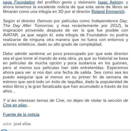
saga
Foundation
del prolífico genio y visionario
Isaac Asimo
v, y
ahora tenemos la excelente noticia de que esta serie de libros se
filmarán como una trilogía en 3D por el director
Roland Emmerich
.
Según el director (famoso por películas como
Independence Day
,
The Day After Tomorrow
, y mas recientemente por
2012
), la
inspiración provenido después de ver lo que fue posible con
AVATAR, ya que según él, esta trilogía de Foundation no podría
realizarse de ninguna otra manera que no fuera con entornos y
actores sintéticos, dado su alto grado de complejidad.
Debo admitir sentirme un poco preocupado por que este director
sea el que tome el mando de esta obra, ya que su historial se basa
en películas de mucha opción y poca sustancia en los guiones,
pero al menos sus películas han sido entretenidas. Esperemos
ahora para ver si nos dan una fecha de salida. Sea como sea les
puedo asegurar que al menos en su primer fin de semana de
estreno que será todo un éxito de taquillas, dado la popularidad de
estos libros y la gran fanaticada que han acumulado a través de los
años...
Y si les interesan temas de Cine, no dejen de visitar la sección de
Cine en eliax
...
Fuente de la noticia
autor:
josé elías