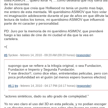
osea ASIMOV.... quiero llorar =( ....como desearia que hoy fuera dia
de los inocentes
Joder ahora que creia que Holliwood no tenia un punto mas bajo,
me entero de esta mentada. Mi queridisimo ASIMOV que hizo volar
mi imaginación adolescente durante el par de años en que difrute la
lectura de todos los tomos, mi queridisimo ASIMOV que influenció
parte de mi caracter y personalidad.
PD: Juro por la memoria de mi queridimo ASIMOV, que prenderé
fuego a las salas de cine de mi ciudad el dia que la vea en
cartelera.
=(
#6
Syckee - febrero 14, 2010 - 09:20 AM (09:20 horas) (
responder
)
supongo que se refiere a la trilogía original, o sea Fundacion,
Fundacion e Imperio y Segunda Fundación.
Y ese director!!, como dice eliax, entretenidas peliculas, pero con
poca profundidad en el guión (al menos espero buenos efectos)
#6.1
trg
- febrero 14, 2010 - 04:17 PM (16:17 horas) (
responder
)
"actores sintéticos, dado su alto grado de complejidad."
Yo no veo claro el uso del 3D en esta pelicula, y no podian escoger
a un director peor. esperemos que salga algo bueno no como con