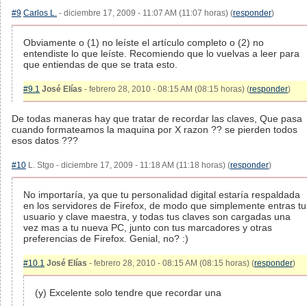
#9
Carlos L.
- diciembre 17, 2009 - 11:07 AM (11:07 horas) (
responder
)
Obviamente o (1) no leíste el artículo completo o (2) no
entendiste lo que leíste. Recomiendo que lo vuelvas a leer para
que entiendas de que se trata esto.
#9.1
José Elías
- febrero 28, 2010 - 08:15 AM (08:15 horas) (
responder
)
De todas maneras hay que tratar de recordar las claves, Que pasa
cuando formateamos la maquina por X razon ?? se pierden todos
esos datos ???
#10
L. Stgo - diciembre 17, 2009 - 11:18 AM (11:18 horas) (
responder
)
No importaría, ya que tu personalidad digital estaría respaldada
en los servidores de Firefox, de modo que simplemente entras tu
usuario y clave maestra, y todas tus claves son cargadas una
vez mas a tu nueva PC, junto con tus marcadores y otras
preferencias de Firefox. Genial, no? :)
#10.1
José Elías
- febrero 28, 2010 - 08:15 AM (08:15 horas) (
responder
)
(y) Excelente solo tendre que recordar una