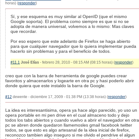
horas) (
responder
)
Sí, y ese esquema es muy similar al OpenID (que el mismo
Google soporta). El problema como siempre es que si no se
adopta de manera universal, volvemos a lo mismo: Mas claves
que recordar.
Por eso espero que este adelanto de Firefox se haga abierto
para que cualquier navegador que lo quiera implementar pueda
hacerlo sin problemas y para el beneficio de todos.
#11.1
José Elías
- febrero 28, 2010 - 08:15 AM (08:15 horas) (
responder
)
creo que con la barra de herramienta de google puedes crear
favoritos y almacenarlos y logearte en otra pc y hasi poderlo abrir
donde quiera que este instaldo la barra de Google.
#12
dewente - diciembre 17, 2009 - 01:38 PM (13:38 horas) (
responder
)
La idea es interesantisima, opera ya hace algo parecido, yo uso un
opera portable en mi pen drive en el cual almaceno todo y dejo
todos los tabs abiertos y cuando vuelvo a abrir el navegador en otra
pc se abren donde quedaron llamemosles gmail facebook twitter
todos, se que esto es algo artesanal de la idea inicial de firefox,
reconozco tambien algo inseguro si me olvido el pendrive el algun