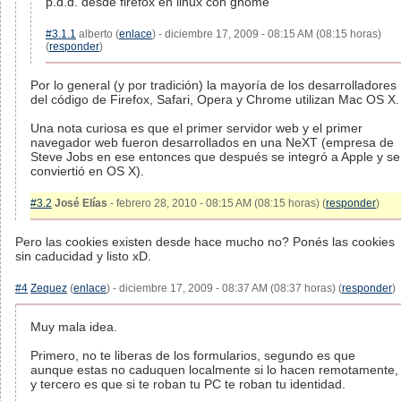
p.d.d. desde firefox en linux con gnome
#3.1.1
alberto (
enlace
) - diciembre 17, 2009 - 08:15 AM (08:15 horas)
(
responder
)
Por lo general (y por tradición) la mayoría de los desarrolladores
del código de Firefox, Safari, Opera y Chrome utilizan Mac OS X.
Una nota curiosa es que el primer servidor web y el primer
navegador web fueron desarrollados en una NeXT (empresa de
Steve Jobs en ese entonces que después se integró a Apple y se
conviertió en OS X).
#3.2
José Elías
- febrero 28, 2010 - 08:15 AM (08:15 horas) (
responder
)
Pero las cookies existen desde hace mucho no? Ponés las cookies
sin caducidad y listo xD.
#4
Zequez
(
enlace
) - diciembre 17, 2009 - 08:37 AM (08:37 horas) (
responder
)
Muy mala idea.
Primero, no te liberas de los formularios, segundo es que
aunque estas no caduquen localmente si lo hacen remotamente,
y tercero es que si te roban tu PC te roban tu identidad.