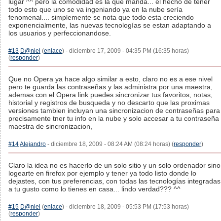
lugar ^^ pero la comodidad es la que manda... el hecho de tener
todo esto que uno se va ingeniando ya en la nube sería
fenomenal.... simplemente se nota que todo esta creciendo
exponencialmente, las nuevas tecnologías se estan adaptando a
los usuarios y perfeccionandose.
#13
D@niel
(
enlace
) - diciembre 17, 2009 - 04:35 PM (16:35 horas)
(
responder
)
Que no Opera ya hace algo similar a esto, claro no es a ese nivel
pero te guarda las contraseñas y las administra por una maestra,
ademas con el Opera link puedes sincronizar tus favoritos, notas,
historial y registros de busqueda y no descarto que las proximas
versiones tambien incluyan una sincronizacion de contraseñas para
precisamente tner tu info en la nube y solo accesar a tu contraseña
maestra de sincronizacion,
#14
Alejandro
- diciembre 18, 2009 - 08:24 AM (08:24 horas) (
responder
)
Claro la idea no es hacerlo de un solo sitio y un solo ordenador sino
logearte en firefox por ejemplo y tener ya todo listo donde lo
dejastes, con tus preferencias, con todas las tecnologías integradas
a tu gusto como lo tienes en casa... lindo verdad??? ^^
#15
D@niel
(
enlace
) - diciembre 18, 2009 - 05:53 PM (17:53 horas)
(
responder
)