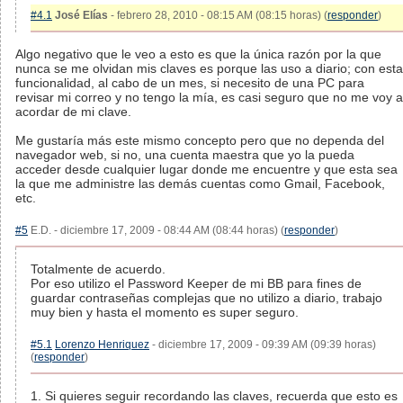
#4.1
José Elías
- febrero 28, 2010 - 08:15 AM (08:15 horas) (
responder
)
Algo negativo que le veo a esto es que la única razón por la que
nunca se me olvidan mis claves es porque las uso a diario; con esta
funcionalidad, al cabo de un mes, si necesito de una PC para
revisar mi correo y no tengo la mía, es casi seguro que no me voy a
acordar de mi clave.
Me gustaría más este mismo concepto pero que no dependa del
navegador web, si no, una cuenta maestra que yo la pueda
acceder desde cualquier lugar donde me encuentre y que esta sea
la que me administre las demás cuentas como Gmail, Facebook,
etc.
#5
E.D. - diciembre 17, 2009 - 08:44 AM (08:44 horas) (
responder
)
Totalmente de acuerdo.
Por eso utilizo el Password Keeper de mi BB para fines de
guardar contraseñas complejas que no utilizo a diario, trabajo
muy bien y hasta el momento es super seguro.
#5.1
Lorenzo Henriquez
- diciembre 17, 2009 - 09:39 AM (09:39 horas)
(
responder
)
1. Si quieres seguir recordando las claves, recuerda que esto es