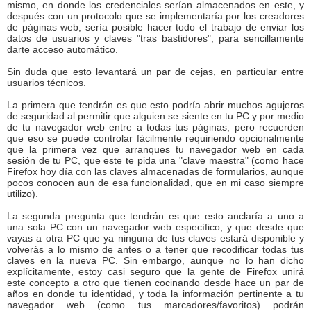
mismo, en donde los credenciales serían almacenados en este, y
después con un protocolo que se implementaría por los creadores
de páginas web, sería posible hacer todo el trabajo de enviar los
datos de usuarios y claves "tras bastidores", para sencillamente
darte acceso automático.
Sin duda que esto levantará un par de cejas, en particular entre
usuarios técnicos.
La primera que tendrán es que esto podría abrir muchos agujeros
de seguridad al permitir que alguien se siente en tu PC y por medio
de tu navegador web entre a todas tus páginas, pero recuerden
que eso se puede controlar fácilmente requiriendo opcionalmente
que la primera vez que arranques tu navegador web en cada
sesión de tu PC, que este te pida una "clave maestra" (como hace
Firefox hoy día con las claves almacenadas de formularios, aunque
pocos conocen aun de esa funcionalidad, que en mi caso siempre
utilizo).
La segunda pregunta que tendrán es que esto anclaría a uno a
una sola PC con un navegador web específico, y que desde que
vayas a otra PC que ya ninguna de tus claves estará disponible y
volverás a lo mismo de antes o a tener que recodificar todas tus
claves en la nueva PC. Sin embargo, aunque no lo han dicho
explícitamente, estoy casi seguro que la gente de Firefox unirá
este concepto a otro que tienen cocinando desde hace un par de
años en donde tu identidad, y toda la información pertinente a tu
navegador web (como tus marcadores/favoritos) podrán