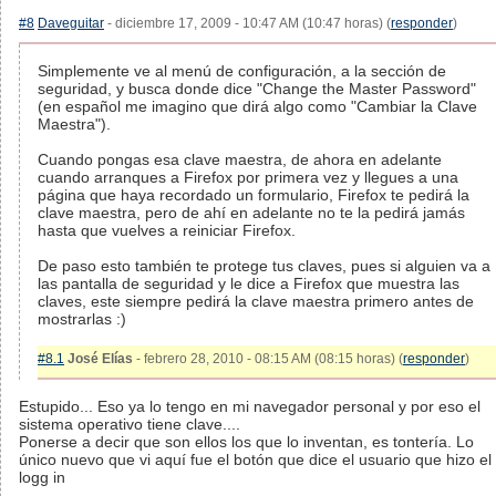
#8
Daveguitar
- diciembre 17, 2009 - 10:47 AM (10:47 horas) (
responder
)
Simplemente ve al menú de configuración, a la sección de
seguridad, y busca donde dice "Change the Master Password"
(en español me imagino que dirá algo como "Cambiar la Clave
Maestra").
Cuando pongas esa clave maestra, de ahora en adelante
cuando arranques a Firefox por primera vez y llegues a una
página que haya recordado un formulario, Firefox te pedirá la
clave maestra, pero de ahí en adelante no te la pedirá jamás
hasta que vuelves a reiniciar Firefox.
De paso esto también te protege tus claves, pues si alguien va a
las pantalla de seguridad y le dice a Firefox que muestra las
claves, este siempre pedirá la clave maestra primero antes de
mostrarlas :)
#8.1
José Elías
- febrero 28, 2010 - 08:15 AM (08:15 horas) (
responder
)
Estupido... Eso ya lo tengo en mi navegador personal y por eso el
sistema operativo tiene clave....
Ponerse a decir que son ellos los que lo inventan, es tontería. Lo
único nuevo que vi aquí fue el botón que dice el usuario que hizo el
logg in