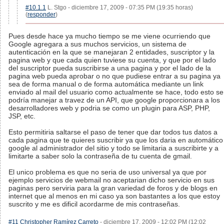
#10.1.1
L. Stgo - diciembre 17, 2009 - 07:35 PM (19:35 horas)
(
responder
)
Pues desde hace ya mucho tiempo se me viene ocurriendo que
Google agregara a sus muchos servicios, un sistema de
autenticación en la que se manejaran 2 entidades, suscriptor y la
pagina web y que cada quien tuviese su cuenta, y que por el lado
del suscriptor pueda suscribirse a una pagina y por el lado de la
pagina web pueda aprobar o no que pudiese entrar a su pagina ya
sea de forma manual o de forma automática mediante un link
enviado al mail del usuario como actualmente se hace, todo esto se
podría manejar a travez de un API, que google proporcionara a los
desarrolladores web y podria se como un plugin para ASP, PHP,
JSP, etc.
Esto permitiria saltarse el paso de tener que dar todos tus datos a
cada pagina que te quieres suscribir ya que los daria en automático
google al administrador del sitio y todo se limitaria a suscribirte y a
limitarte a saber solo la contraseña de tu cuenta de gmail.
El unico problema es que no seria de uso universal ya que por
ejemplo servicios de webmail no aceptarian dicho servicio en sus
paginas pero serviria para la gran variedad de foros y de blogs en
internet que al menos en mi caso ya son bastantes a los que estoy
suscrito y me es dificil acordarme de mis contraseñas.
#11
Christopher Ramírez Carreto
- diciembre 17, 2009 - 12:02 PM (12:02