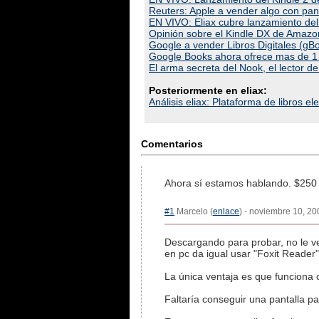
Reuters: Apple a vender algo con pant
EN VIVO: Eliax cubre lanzamiento de
Opinión sobre el Kindle DX de Amazo
Google a vender Libros Digitales (gB
Google Books ahora ofrece mas de 1 m
El arma secreta del Nook, el lector d
Posteriormente en eliax:
Análisis eliax: Plataforma de libros 
Comentarios
Ahora sí estamos hablando. $250 
#1
Marcelo (
enlace
) - noviembre 10, 20
Descargando para probar, no le veo 
en pc da igual usar "Foxit Reader
La única ventaja es que funciona 
Faltaría conseguir una pantalla pa