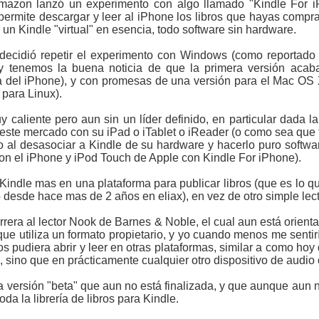
azon lanzó un experimento con algo llamado "Kindle For i
 permite descargar y leer al iPhone los libros que hayas com
, un Kindle "virtual" en esencia, todo software sin hardware.
decidió repetir el experimento con Windows (como reportado
oy tenemos la buena noticia de que la primera versión acab
e la del iPhone), y con promesas de una versión para el Mac 
 para Linux).
caliente pero aun sin un líder definido, en particular dada 
 este mercado con su iPad o iTablet o iReader (o como sea que
 al desasociar a Kindle de su hardware y hacerlo puro softwar
n el iPhone y iPod Touch de Apple con Kindle For iPhone).
Kindle mas en una plataforma para publicar libros (que es lo q
desde hace mas de 2 años en eliax), en vez de otro simple lec
rera al lector Nook de Barnes & Noble, el cual aun está orient
ue utiliza un formato propietario, y yo cuando menos me sentir
s pudiera abrir y leer en otras plataformas, similar a como ho
, sino que en prácticamente cualquier otro dispositivo de audio
 versión "beta" que aun no está finalizada, y que aunque aun no
oda la librería de libros para Kindle.