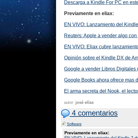
Descarga a Kindle For PC en est
Previamente en eliax:
EN VIVO: Lanzamiento del Kindl
Reuters: Apple a vender algo con 
EN VIVO: Eliax cubre lanzamient
Opinión sobre el Kindle DX de A
Google a vender Libros Digitales
Google Books ahora ofrece mas de
El arma secreta del Nook, el lect
autor:
josé elías
4 comentarios
Software
Previamente en eliax:
EN VIVO: Lanzamiento del Kindle 2 