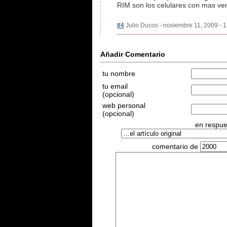
RIM son los celulares con mas ven
#4
Julio Ducos - noviembre 11, 2009 - 1
Añadir Comentario
tu nombre
tu email
(opcional)
web personal
(opcional)
en respues
comentario de