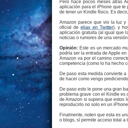
Pero hace pocos meses atrás Am
aplicación para el iPhone que te
de tener un Kindle físico. Es decir
Amazon parece que vio la luz y 
oficial de
eliax en Twitter
), y h
aplicación gratuita (al igual qu
noticias o rumores de una versión
Opinión:
Este es un mercado muy 
podría ser la entrada de Apple en
Amazon va por el camino correcto
competencia (como lo ha hecho co
De paso esta medida convierte a 
de hacer como vengo prediciendo 
De paso esto le pone una gran bar
problema grave con el Kindle es q
de Amazon si supiera que estos lo
reproducirlo no solo en un iPhone
Finalmente, noten que esta es una
o blogs, sí permite acceso total a t