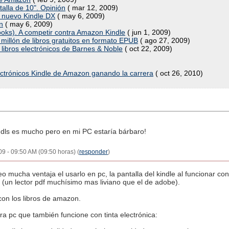
alla de 10". Opinión
( mar 12, 2009)
l nuevo Kindle DX
( may 6, 2009)
n
( may 6, 2009)
ooks). A competir contra Amazon Kindle
( jun 1, 2009)
illón de libros gratuitos en formato EPUB
( ago 27, 2009)
e libros electrónicos de Barnes & Noble
( oct 22, 2009)
electrónicos Kindle de Amazon ganando la carrera
( oct 26, 2010)
dls es mucho pero en mi PC estaría bárbaro!
09 - 09:50 AM (09:50 horas) (
responder
)
mucha ventaja el usarlo en pc, la pantalla del kindle al funcionar con t
" (un lector pdf muchísimo mas liviano que el de adobe).
con los libros de amazon.
ra pc que también funcione con tinta electrónica: