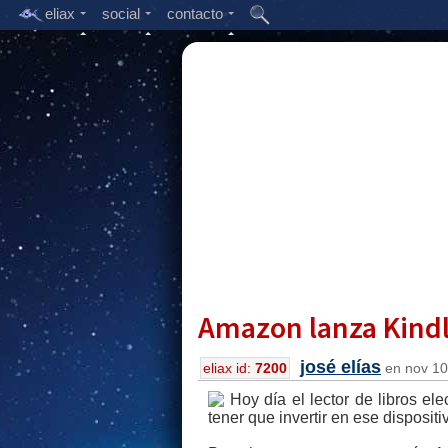
eliax
social
contacto
Amazon lanza Kindl
josé elías
eliax id:
7200
en nov 10,
Hoy día el lector de libros e
tener que invertir en ese disposit