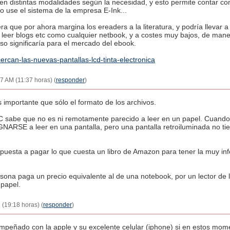
en distintas modalidades según la necesidad, y esto permite contar co
o use el sistema de la empresa E-Ink...
ra que por ahora margina los ereaders a la literatura, y podría llevar
 leer blogs etc como cualquier netbook, y a costes muy bajos, de man
o significaría para el mercado del ebook.
cercan-las-nuevas-pantallas-lcd-tinta-electronica
7 AM (11:37 horas) (
responder
)
importante que sólo el formato de los archivos.
C sabe que no es ni remotamente parecido a leer en un papel. Cuando 
ARSE a leer en una pantalla, pero una pantalla retroiluminada no tie
puesta a pagar lo que cuesta un libro de Amazon para tener la muy infe
sona paga un precio equivalente al de una notebook, por un lector de l
 papel.
(19:18 horas) (
responder
)
mpeñado con la apple y su excelente celular (iphone) si en estos mom