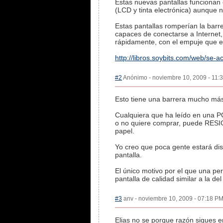
Estas nuevas pantallas funcionan 
(LCD y tinta electrónica) aunque n
Estas pantallas romperían la barre
capaces de conectarse a Internet,
rápidamente, con el empuje que es
http://libros.soybits.com/web/se-a
#2
Anónimo - noviembre 10, 2009 - 11:3
Esto tiene una barrera mucho más 
Cualquiera que ha leído en una P
o no quiere comprar, puede RESIGN
papel.
Yo creo que poca gente estará dis
pantalla.
El único motivo por el que una per
pantalla de calidad similar a la del
#3
anv - noviembre 10, 2009 - 07:18 PM 
Elias no se porque razón sigues e