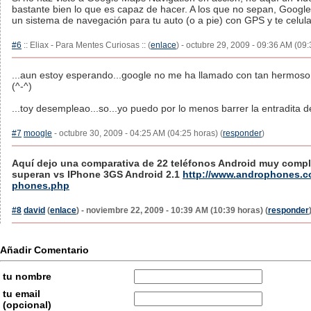
bastante bien lo que es capaz de hacer. A los que no sepan, Googl
un sistema de navegación para tu auto (o a pie) con GPS y te celular
#6
:: Eliax - Para Mentes Curiosas :: (
enlace
) - octubre 29, 2009 - 09:36 AM (09:
...aun estoy esperando...google no me ha llamado con tan hermos
(^-^)
...toy desempleao...so...yo puedo por lo menos barrer la entradita d
#7
moogle
- octubre 30, 2009 - 04:25 AM (04:25 horas) (
responder
)
Aquí dejo una comparativa de 22 teléfonos Android muy compl
superan vs IPhone 3GS Android 2.1
http://www.androphones.co
phones.php
#8
david
(
enlace
) - noviembre 22, 2009 - 10:39 AM (10:39 horas) (
responder
Añadir Comentario
tu nombre
tu email
(opcional)