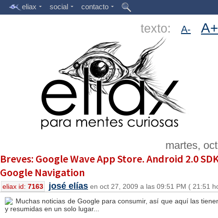
eliax
social
contacto
A+
texto:
A-
martes, oc
Breves: Google Wave App Store. Android 2.0 SD
Google Navigation
josé elías
eliax id:
7163
en oct 27, 2009 a las 09:51 PM ( 21:51 h
Muchas noticias de Google para consumir, así que aquí las tie
y resumidas en un solo lugar...