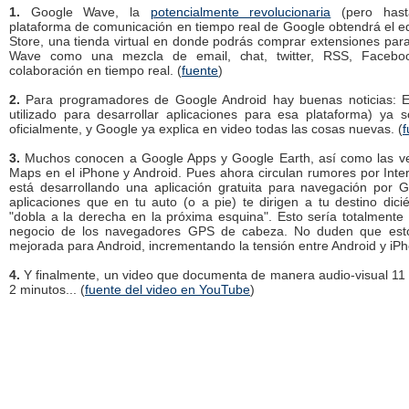
1.
Google Wave, la
potencialmente revolucionaria
(pero hast
plataforma de comunicación en tiempo real de Google obtendrá el e
Store, una tienda virtual en donde podrás comprar extensiones pa
Wave como una mezcla de email, chat, twitter, RSS, Facebo
colaboración en tiempo real. (
fuente
)
2.
Para programadores de Google Android hay buenas noticias: E
utilizado para desarrollar aplicaciones para esa plataforma) ya 
oficialmente, y Google ya explica en video todas las cosas nuevas. (
f
3.
Muchos conocen a Google Apps y Google Earth, así como las v
Maps en el iPhone y Android. Pues ahora circulan rumores por Int
está desarrollando una aplicación gratuita para navegación por G
aplicaciones que en tu auto (o a pie) te dirigen a tu destino di
"dobla a la derecha en la próxima esquina". Esto sería totalmente 
negocio de los navegadores GPS de cabeza. No duden que esto
mejorada para Android, incrementando la tensión entre Android y iPh
4.
Y finalmente, un video que documenta de manera audio-visual 11
2 minutos... (
fuente del video en YouTube
)