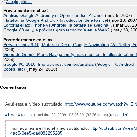
Google
,
Videos
Previamente en eliax:
Análisis: Google Android y el Open Handset Alliance
( nov 5, 2007)
Plataforma Google Android - Introducción de alto nivel
( nov 13, 2007
Editorial eliax: iPhone vs Android, la batalla se avecina...
( mar 16, 2
Google Wave, ¿la próxima gran tecnología en la Web?
( may 28, 20
Posteriormente en eliax:
Breves: Linux 9.10, Motorola Droid, Google Navigation, Wii Netflix, Ar
2009)
Video de Google Maps Navigation (y mas muchos detalles de cómo 
2009)
Google I/O 2010: Impresiones, opinión/análisis (Google TV, Androi
Books, etc)
( may 24, 2010)
Comentarios
Aquí esta el vídeo subtitulado:
http://www.youtube.com/watch?v=E
#1
MaaX
(
enlace
) - octubre 28, 2009 - 03:26 AM (03:26 horas) (
responder
)
Fail, aquí esta el lino al víieo subtitulado:
http://dotsub.com/view
4ad5-9ee5-dad082295285