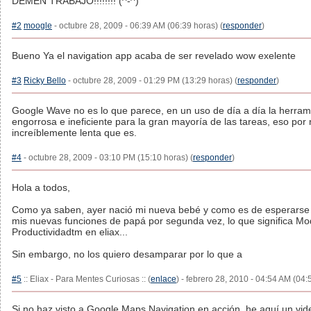
DEMEN TRABAJO!!!!!!!! (^-^)
#2
moogle
- octubre 28, 2009 - 06:39 AM (06:39 horas) (
responder
)
Bueno Ya el navigation app acaba de ser revelado wow exelente
#3
Ricky Bello
- octubre 28, 2009 - 01:29 PM (13:29 horas) (
responder
)
Google Wave no es lo que parece, en un uso de día a día la herram
engorrosa e ineficiente para la gran mayoría de las tareas, eso por 
increíblemente lenta que es.
#4
- octubre 28, 2009 - 03:10 PM (15:10 horas) (
responder
)
Hola a todos,
Como ya saben, ayer nació mi nueva bebé y como es de esperarse
mis nuevas funciones de papá por segunda vez, lo que significa Mo
Productividadtm en eliax...
Sin embargo, no los quiero desamparar por lo que a
#5
:: Eliax - Para Mentes Curiosas :: (
enlace
) - febrero 28, 2010 - 04:54 AM (04:
Si no haz visto a Google Maps Navigation en acción, he aquí un vi