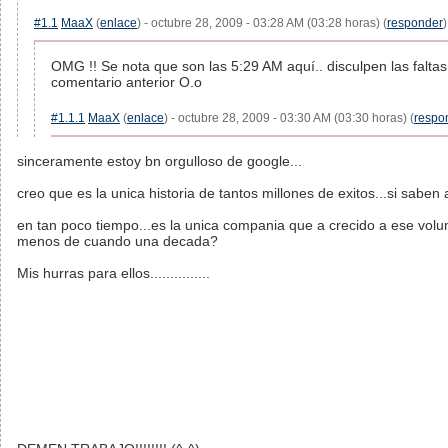
#1.1
MaaX
(
enlace
) - octubre 28, 2009 - 03:28 AM (03:28 horas) (
responder
)
OMG !! Se nota que son las 5:29 AM aquí.. disculpen las faltas
comentario anterior O.o
#1.1.1
MaaX
(
enlace
) - octubre 28, 2009 - 03:30 AM (03:30 horas) (
respo
sinceramente estoy bn orgulloso de google...
creo que es la unica historia de tantos millones de exitos...si saben 
en tan poco tiempo...es la unica compania que a crecido a ese vol
menos de cuando una decada?
Mis hurras para ellos...............