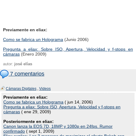
Previamente en eliax:
Como se fabrica un Holograma
(Junio 2006)
Pregunta a eliax: Sobre ISO, Apertura, Velocidad y f-stops en
cámaras
(Enero 2009)
autor:
josé elías
7 comentarios
Cámaras Digitales
,
Videos
Previamente en eliax:
Como se fabrica un Holograma
( jun 14, 2006)
Pregunta a eliax: Sobre ISO, Apertura, Velocidad y f-stops en
cámaras
( ene 29, 2009)
Posteriormente en eliax:
Canon lanza la EOS 7D, 18MP y 1080p en 24fps. Rumor
confirmado
( sept 1, 2009)