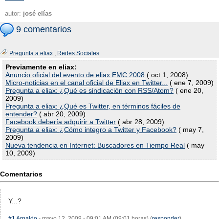
autor:
josé elías
9 comentarios
Pregunta a eliax
,
Redes Sociales
Previamente en eliax:
Anuncio oficial del evento de eliax EMC 2008
( oct 1, 2008)
Micro-noticias en el canal oficial de Eliax en Twitter...
( ene 7, 2009)
Pregunta a eliax: ¿Qué es sindicación con RSS/Atom?
( ene 20,
2009)
Pregunta a eliax: ¿Qué es Twitter, en términos fáciles de
entender?
( abr 20, 2009)
Facebook debería adquirir a Twitter
( abr 28, 2009)
Pregunta a eliax: ¿Cómo integro a Twitter y Facebook?
( may 7,
2009)
Nueva tendencia en Internet: Buscadores en Tiempo Real
( may
10, 2009)
Comentarios
Y...?
#1
Arnaldo
- mayo 12, 2009 - 09:01 AM (09:01 horas) (
responder
)