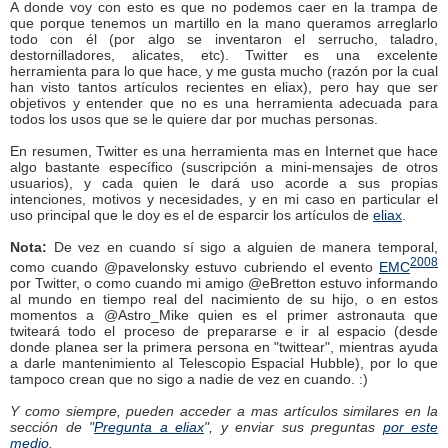
A donde voy con esto es que no podemos caer en la trampa de
que porque tenemos un martillo en la mano queramos arreglarlo
todo con él (por algo se inventaron el serrucho, taladro,
destornilladores, alicates, etc). Twitter es una excelente
herramienta para lo que hace, y me gusta mucho (razón por la cual
han visto tantos artículos recientes en eliax), pero hay que ser
objetivos y entender que no es una herramienta adecuada para
todos los usos que se le quiere dar por muchas personas.
En resumen, Twitter es una herramienta mas en Internet que hace
algo bastante específico (suscripción a mini-mensajes de otros
usuarios), y cada quien le dará uso acorde a sus propias
intenciones, motivos y necesidades, y en mi caso en particular el
uso principal que le doy es el de esparcir los artículos de
eliax
.
Nota:
De vez en cuando sí sigo a alguien de manera temporal,
2008
como cuando @pavelonsky estuvo cubriendo el evento
EMC
por Twitter, o como cuando mi amigo @eBretton estuvo informando
al mundo en tiempo real del nacimiento de su hijo, o en estos
momentos a @Astro_Mike quien es el primer astronauta que
twiteará todo el proceso de prepararse e ir al espacio (desde
donde planea ser la primera persona en "twittear", mientras ayuda
a darle mantenimiento al Telescopio Espacial Hubble), por lo que
tampoco crean que no sigo a nadie de vez en cuando. :)
Y como siempre, pueden acceder a mas artículos similares en la
sección de "
Pregunta a eliax
", y enviar sus preguntas
por este
medio
.