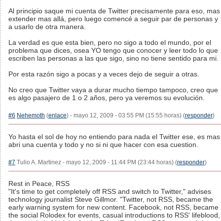
Al principio saque mi cuenta de Twitter precisamente para eso, mas
extender mas allá, pero luego comencé a seguir par de personas y
a usarlo de otra manera.
La verdad es que esta bien, pero no sigo a todo el mundo, por el
problema que dices, osea YO tengo que conocer y leer todo lo que
escriben las personas a las que sigo, sino no tiene sentido para mi.
Por esta razón sigo a pocas y a veces dejo de seguir a otras.
No creo que Twitter vaya a durar mucho tiempo tampoco, creo que
es algo pasajero de 1 o 2 años, pero ya veremos su evolución.
#6
Nehemoth
(
enlace
) - mayo 12, 2009 - 03:55 PM (15:55 horas) (
responder
)
Yo hasta el sol de hoy no entiendo para nada el Twitter ese, es mas
abri una cuenta y todo y no si ni que hacer con esa cuestion.
#7
Tulio A. Martinez - mayo 12, 2009 - 11:44 PM (23:44 horas) (
responder
)
Rest in Peace, RSS
"It's time to get completely off RSS and switch to Twitter," advises
technology journalist Steve Gillmor. "Twitter, not RSS, became the
early warning system for new content. Facebook, not RSS, became
the social Rolodex for events, casual introductions to RSS' lifeblood,