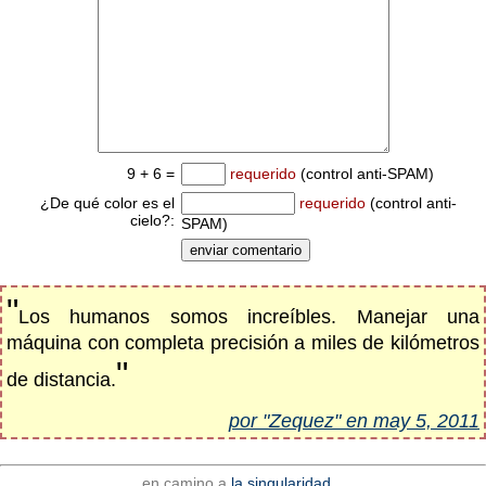
9 + 6 =
requerido
(control anti-SPAM)
¿De qué color es el
requerido
(control anti-
cielo?:
SPAM)
"
Los humanos somos increíbles. Manejar una
máquina con completa precisión a miles de kilómetros
"
de distancia.
por "Zequez" en may 5, 2011
en camino a
la singularidad...