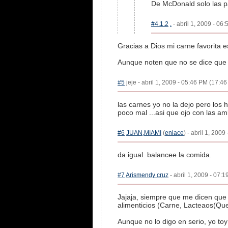
De McDonald solo las p
#4.1.2
.
- abril 1, 2009 - 06
Gracias a Dios mi carne favorita e
Aunque noten que no se dice que 
#5
jeje - abril 1, 2009 - 05:46 PM (17:46
las carnes yo no la dejo pero lo
poco mal ...asi que ojo con las a
#6
JUAN,MIAMI
(
enlace
) - abril 1, 2009
da igual. balancee la comida.
#7
Arismendy cruz
- abril 1, 2009 - 07:1
Jajaja, siempre que me dicen que
alimenticios (Carne, Lacteaos(Que
Aunque no lo digo en serio, yo to