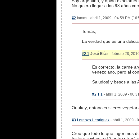
Soy argentino, y opino exactamente
No quiero llegar a los 98 años co
#2
tomas - abril 1, 2009 - 04:59 PM (16:
Tomás,
La verdad que es una delicia 
#2.1
José Elías
- febrero 28, 2010
Es correcto, la carne a
venezolano, pero al con
Saludos! y besos a las A
#2.1.1
- abril 1, 2009 - 06:3
Ouukey, entonces si eres veget
#3
Lorenzo Henriquez
- abril 1, 2009 -
Creo que todo lo que ingerimos de
fósforo y vitamina12 entre otras)