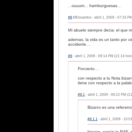
...ouuum... hamburguesas...
#8
MDosantos - abril 1, 2009 - 07:33 PM
Mi abuelo siempre decia: el que mue
ademas, la vida es un tanto por cie
accidente....
#9
- abril 1, 2009 - 09:14 PM (21:14 hora
Porcierto....
con respecto a tu Nota bizar
tiene con respecto a la palab
#9.1
- abril 1, 2009 - 09:22 PM (21
Bizarro es una referenc
#9.1.1
- abril 1, 2009 - 10:0
bizarro, según la RAE, 