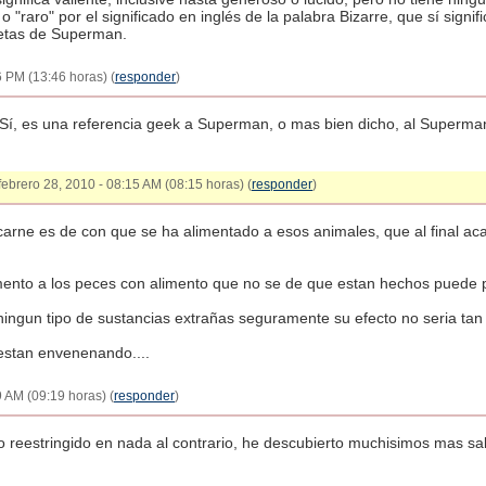
 o "raro" por el significado en inglés de la palabra Bizarre, que sí signi
ietas de Superman.
6 PM (13:46 horas) (
responder
)
 Sí, es una referencia geek a Superman, o mas bien dicho, al Superman
febrero 28, 2010 - 08:15 AM (08:15 horas) (
responder
)
carne es de con que se ha alimentado a esos animales, que al final ac
limento a los peces con alimento que no se de que estan hechos puede 
n ningun tipo de sustancias extrañas seguramente su efecto no seria tan 
estan envenenando....
19 AM (09:19 horas) (
responder
)
o reestringido en nada al contrario, he descubierto muchisimos mas sa