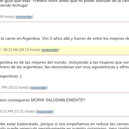
 igual que eliax. Prefiero morir antes que no poder disfrutar de la ca
miendo lechuga!
59 horas) (
responder
)
la carne en Argentina. Viví 3 años allá y fueron de entre los mejores de
 - 08:15 AM (08:15 horas) (
responder
)
rgentina es de las mejores del mundo. incluyendo a las mujeres que so
trario de las argentinas, las venezolanas son muy egocéntricas y sifrin
rgentinas ;)
1 PM (18:31 horas) (
responder
)
ariano conseguiras MORIR SALUDABLEMENTE!!
 05:31 PM (17:31 horas) (
responder
)
be estar balanceado, porque si nos empeñamos en reducir las carnes ro
 esto puede repercutir negativamente en nuestro organismo, pero tambi