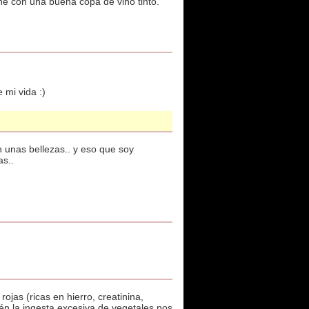
rne con una buena copa de vino tinto.
 mi vida :)
n unas bellezas.. y eso que soy
as..
jas (ricas en hierro, creatinina,
én la ingesta excesiva de vegetales nos