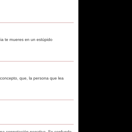
 dia te mueres en un estúpido
 concepto, que, la persona que lea
nguna connotación negativa. Se confunde