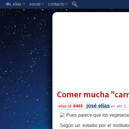
eliax
social
contacto
Comer mucha "carne
josé elías
eliax id:
6403
en abr 1, 
Pues parece que los vegetarian
Según un estudio por el Institu