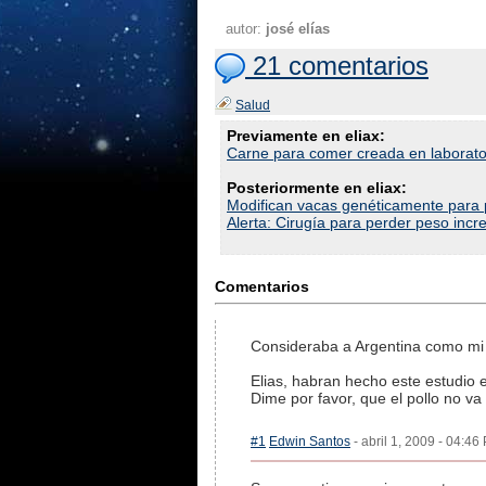
autor:
josé elías
21 comentarios
Salud
Previamente en eliax:
Carne para comer creada en laborato
Posteriormente en eliax:
Modifican vacas genéticamente para
Alerta: Cirugía para perder peso incr
Comentarios
Consideraba a Argentina como mi l
Elias, habran hecho este estudio 
Dime por favor, que el pollo no va i
#1
Edwin Santos
- abril 1, 2009 - 04:46