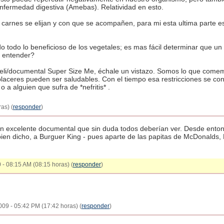
nfermedad digestiva (Amebas). Relatividad en esto.
carnes se elijan y con que se acompañen, para mi esta ultima parte es
o todo lo beneficioso de los vegetales; es mas fácil determinar que un
a entender?
 la peli/documental Super Size Me, échale un vistazo. Somos lo que co
placeres pueden ser saludables. Con el tiempo esa restricciones se conv
o a alguien que sufra de *nefritis* .
as) (
responder
)
 un excelente documental que sin duda todos deberían ver. Desde ento
bien dicho, a Burguer King - pues aparte de las papitas de McDonalds
 - 08:15 AM (08:15 horas) (
responder
)
2009 - 05:42 PM (17:42 horas) (
responder
)