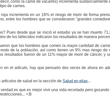
 decir, como la carne de vaca/res) incrementa sustancialmente 
tipo de carnes.
e roja incrementa en un 16% el riesgo de morir de forma prem
mo, entre los hombres que se consideraron "grandes comedores
s? Pues desde que se inició el estudio ya se han muerto 71
datos de los fallecidos indicaron los resultados de manera porcen
s fueron que los hombres que comen la mayor cantidad de car
 resto de la población, así como tienen un 9% mas riesgo de
 los resultados fueron de un 11% mayor de morir de cáncer, y
en en el artículo, hay que pensarlo dos veces de ahora en a
artículos de salud en la sección de
Salud en eliax
...
 verdad es que es mejor vivir una vida recortada pero gozando 
estricciones... >:B