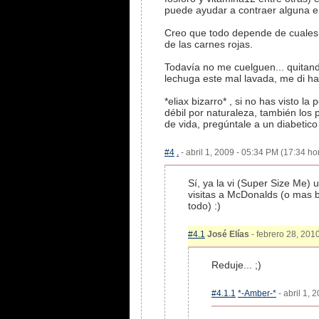
puede ayudar a contraer alguna e
Creo que todo depende de cuales 
de las carnes rojas.
Todavía no me cuelguen... quitand
lechuga este mal lavada, me di h
*eliax bizarro* , si no has visto
débil por naturaleza, también los 
de vida, pregúntale a un diabetico 
#4
.
- abril 1, 2009 - 05:34 PM (17:34 hor
Sí, ya la vi (Super Size Me)
visitas a McDonalds (o mas 
todo) :)
#4.1
José Elías
- febrero 28, 2010
Reduje... ;)
#4.1.1
*-Amber-*
- abril 1, 