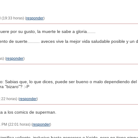
 (19:33 horas) (
responder
)
re por su gusto, la muerte le sabe a gloria.......
nto de suerte.......... aveces vive la mejor vida saludable posible y un
s) (
responder
)
ro: Sabias que, lo que dices, puede ser bueno o malo dependiendo del
ra "bizaro"? :-P
:22 horas) (
responder
)
ia a los comics de superman.
1 PM (22:01 horas) (
responder
)
significa valiente, inclusive hasta generoso o lúcido, pero no tiene ni