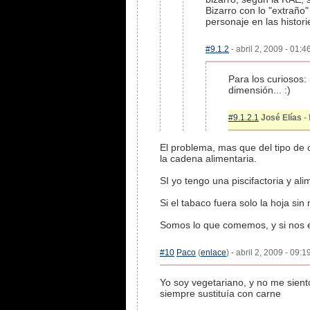
Bizarro con lo "extraño"
personaje en las histor
#9.1.2
- abril 2, 2009 - 01:4
Para los curiosos:
dimensión... :)
#9.1.2.1
José Elías
- 
El problema, mas que del tipo de 
la cadena alimentaria.
SI yo tengo una piscifactoria y a
Si el tabaco fuera solo la hoja si
Somos lo que comemos, y si nos 
#10
Paco
(
enlace
) - abril 2, 2009 - 09:
Yo soy vegetariano, y no me sient
siempre sustituía con carne