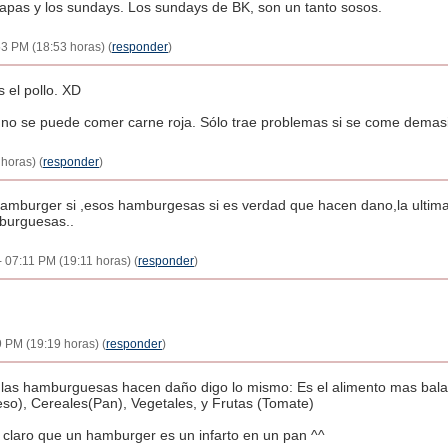
apas y los sundays. Los sundays de BK, son un tanto sosos.
:53 PM (18:53 horas) (
responder
)
s el pollo. XD
no se puede comer carne roja. Sólo trae problemas si se come demas
 horas) (
responder
)
s hamburger si ,esos hamburgesas si es verdad que hacen dano,la ulti
mburguesas..
 - 07:11 PM (19:11 horas) (
responder
)
9 PM (19:19 horas) (
responder
)
 las hamburguesas hacen daño digo lo mismo: Es el alimento mas bala
so), Cereales(Pan), Vegetales, y Frutas (Tomate)
y claro que un hamburger es un infarto en un pan ^^