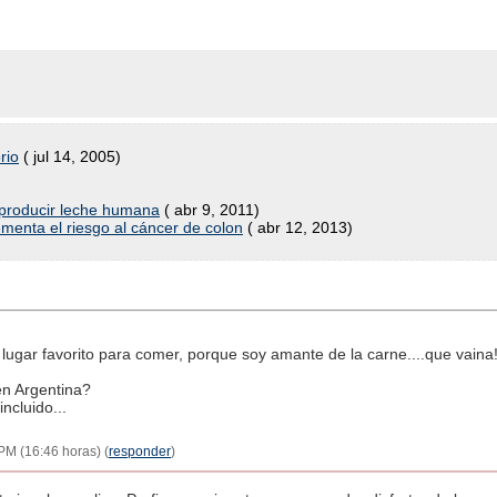
rio
( jul 14, 2005)
 producir leche humana
( abr 9, 2011)
ementa el riesgo al cáncer de colon
( abr 12, 2013)
ugar favorito para comer, porque soy amante de la carne....que vaina!!
en Argentina?
ncluido...
 PM (16:46 horas) (
responder
)