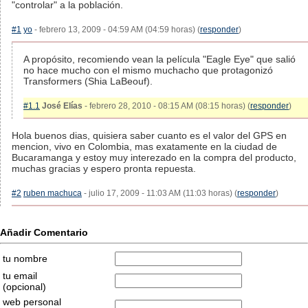
"controlar" a la población.
#1
yo
- febrero 13, 2009 - 04:59 AM (04:59 horas) (
responder
)
A propósito, recomiendo vean la película "Eagle Eye" que salió
no hace mucho con el mismo muchacho que protagonizó
Transformers (Shia LaBeouf).
#1.1
José Elías
- febrero 28, 2010 - 08:15 AM (08:15 horas) (
responder
)
Hola buenos dias, quisiera saber cuanto es el valor del GPS en
mencion, vivo en Colombia, mas exatamente en la ciudad de
Bucaramanga y estoy muy interezado en la compra del producto,
muchas gracias y espero pronta repuesta.
#2
ruben machuca
- julio 17, 2009 - 11:03 AM (11:03 horas) (
responder
)
Añadir Comentario
tu nombre
tu email
(opcional)
web personal