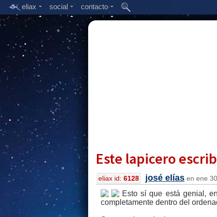
eliax
social
contacto
Este lapicero escri
josé elías
eliax id:
6128
en ene 30,
Esto sí que está genial, e
completamente dentro del ordenad