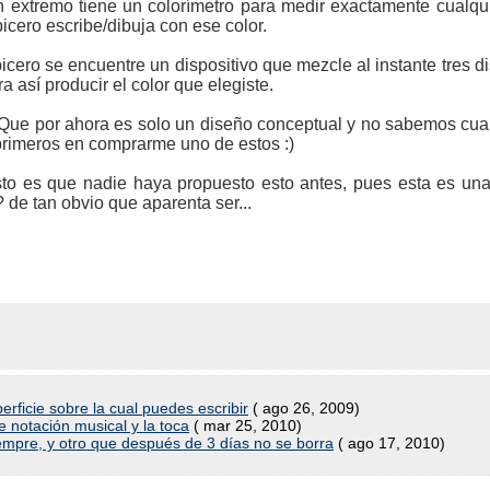
n extremo tiene un colorímetro para medir exactamente cualquie
icero escribe/dibuja con ese color.
icero se encuentre un dispositivo que mezcle al instante tres dist
a así producir el color que elegiste.
Que por ahora es solo un diseño conceptual y no sabemos cua
primeros en comprarme uno de estos :)
o es que nadie haya propuesto esto antes, pues esta es un
de tan obvio que aparenta ser...
erficie sobre la cual puedes escribir
( ago 26, 2009)
e notación musical y la toca
( mar 25, 2010)
iempre, y otro que después de 3 días no se borra
( ago 17, 2010)