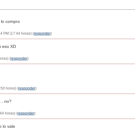
 lo compro
44 PM (17:44 horas) (
responder
)
tu eso XD
oras) (
responder
)
:50 horas) (
responder
)
...no?
44 horas) (
responder
)
 lo vale