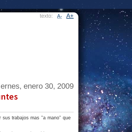
A+
texto:
A-
iernes, enero 30, 2009
untes
cer sus trabajos mas "a mano" que