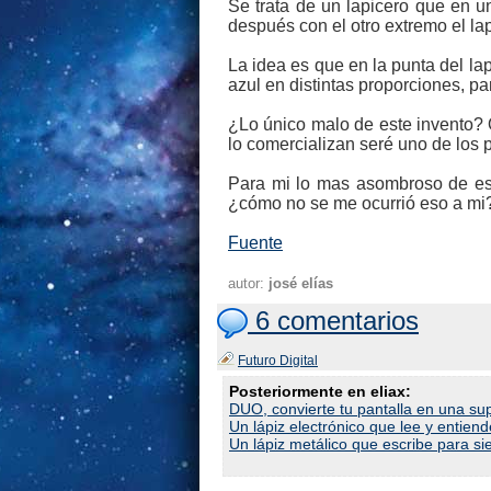
Se trata de un lapicero que en u
después con el otro extremo el lap
La idea es que en la punta del lap
azul en distintas proporciones, par
¿Lo único malo de este invento? 
lo comercializan seré uno de los 
Para mi lo mas asombroso de est
¿cómo no se me ocurrió eso a mi? 
Fuente
autor:
josé elías
6 comentarios
Futuro Digital
Posteriormente en eliax:
DUO, convierte tu pantalla en una sup
Un lápiz electrónico que lee y entiend
Un lápiz metálico que escribe para s