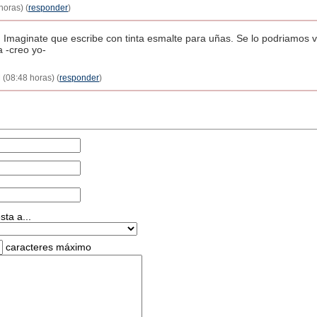
horas) (
responder
)
. Imaginate que escribe con tinta esmalte para uñas. Se lo podriamos
a -creo yo-
 (08:48 horas) (
responder
)
ta a...
caracteres máximo