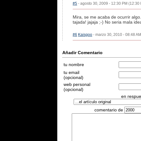
#5
- agosto 30, 2009 - 12:30 PM (12:30 
Mira, se me acaba de ocurrir algo
tajada! jajaja ;-) No seria mala ide
#6
Kaisgoo
- marzo 30, 2010 - 08:48 AM
Añadir Comentario
tu nombre
tu email
(opcional)
web personal
(opcional)
en respues
comentario de