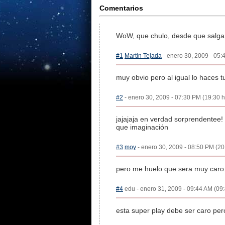
Comentarios
WoW, que chulo, desde que salga
#1
Martin Tejada
- enero 30, 2009 - 05:
muy obvio pero al igual lo haces 
#2
- enero 30, 2009 - 07:30 PM (19:30 h
jajajaja en verdad sorprendentee!
que imaginación
#3
moy
- enero 30, 2009 - 08:50 PM (20
pero me huelo que sera muy caro.
#4
edu - enero 31, 2009 - 09:44 AM (09:
esta super play debe ser caro pero