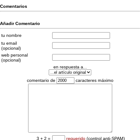
Comentarios
Añadir Comentario
tu nombre
tu email
(opcional)
web personal
(opcional)
en respuesta a...
comentario de
caracteres máximo
3 + 2 =
requerido
(control anti-SPAM)