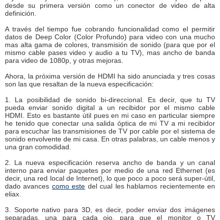
desde su primera versión como un conector de video de alta
definición.
A través del tiempo fue cobrando funcionalidad como el permitir
datos de Deep Color (Color Profundo) para video con una mucho
mas alta gama de colores, transmisión de sonido (para que por el
mismo cable pases video y audio a tu TV), mas ancho de banda
para video de 1080p, y otras mejoras.
Ahora, la próxima versión de HDMI ha sido anunciada y tres cosas
son las que resaltan de la nueva especificación:
1. La posibilidad de sonido bi-direccional. Es decir, que tu TV
pueda enviar sonido digital a un recibidor por el mismo cable
HDMI. Esto es bastante útil pues en mi caso en particular siempre
he tenido que conectar una salida óptica de mi TV a mi recibidor
para escuchar las transmisiones de TV por cable por el sistema de
sonido envolvente de mi casa. En otras palabras, un cable menos y
una gran comodidad.
2. La nueva especificación reserva ancho de banda y un canal
interno para enviar paquetes por medio de una red Ethernet (es
decir, una red local de Internet), lo que poco a poco será super-útil,
dado avances
como este
del cual les hablamos recientemente en
eliax.
3. Soporte nativo para 3D, es decir, poder enviar dos imágenes
separadas, una para cada ojo, para que el monitor o TV