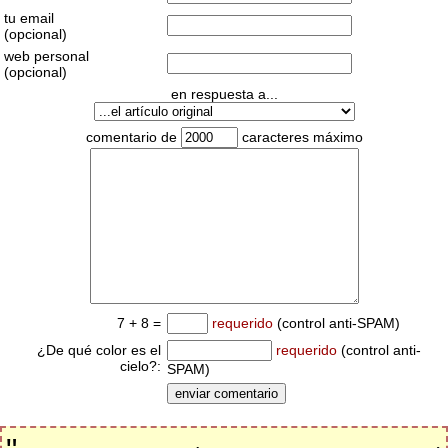
tu email
(opcional)
web personal
(opcional)
en respuesta a...
comentario de
caracteres máximo
7 + 8 =
requerido
(control anti-SPAM)
¿De qué color es el
requerido
(control anti-
cielo?:
SPAM)