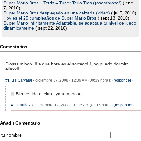
Super Mario Bros + Tetris = Tuper Tario Tros (¡asombroso!)
( ene
7, 2010)
Super Mario Bros desplegado en una calzada (video)
( jul 7, 2010)
Hoy es el 25 cumpleaños de Super Mario Bros
( sept 13, 2010)
Super Mario Infinitamente Adaptable, se adapta a tu nivel de juego
dinámicamente
( sept 22, 2010)
Comentarios
Diosss miooo..!! a que hora es el sorteoo!!!, no puedo dormirr
eliaxx!!!
#1
luis Carvajal
- diciembre 17, 2008 - 12:39 AM (00:39 horas) (
responder
)
jiji Bienvenido al club.. yo tampocoo
#1.1
NuñezD
- diciembre 17, 2008 - 01:15 AM (01:15 horas) (
responder
)
Añadir Comentario
tu nombre