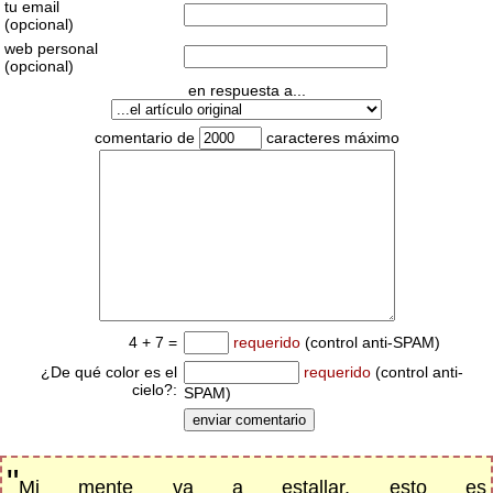
tu email
(opcional)
web personal
(opcional)
en respuesta a...
comentario de
caracteres máximo
4 + 7 =
requerido
(control anti-SPAM)
¿De qué color es el
requerido
(control anti-
cielo?:
SPAM)
"
Mi mente va a estallar, esto es