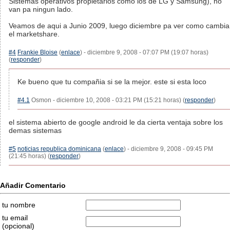
Sistemas operativos propietarios como los de LG y Samsung), no
van pa ningun lado.
Veamos de aqui a Junio 2009, luego diciembre pa ver como cambia
el marketshare.
#4
Frankie Bloise
(
enlace
) - diciembre 9, 2008 - 07:07 PM (19:07 horas)
(
responder
)
Ke bueno que tu compañia si se la mejor. este si esta loco
#4.1
Osmon - diciembre 10, 2008 - 03:21 PM (15:21 horas) (
responder
)
el sistema abierto de google android le da cierta ventaja sobre los
demas sistemas
#5
noticias republica dominicana
(
enlace
) - diciembre 9, 2008 - 09:45 PM
(21:45 horas) (
responder
)
Añadir Comentario
tu nombre
tu email
(opcional)