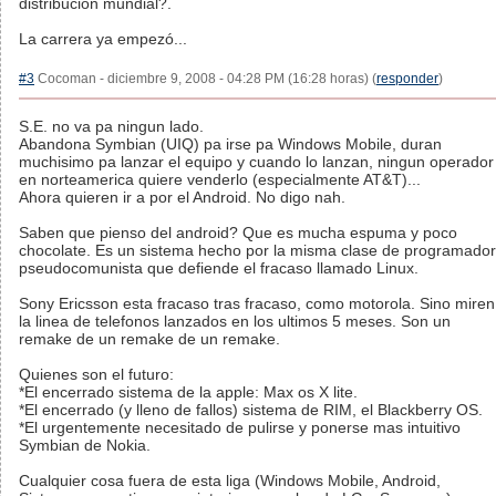
distribución mundial?.
La carrera ya empezó...
#3
Cocoman - diciembre 9, 2008 - 04:28 PM (16:28 horas) (
responder
)
S.E. no va pa ningun lado.
Abandona Symbian (UIQ) pa irse pa Windows Mobile, duran
muchisimo pa lanzar el equipo y cuando lo lanzan, ningun operador
en norteamerica quiere venderlo (especialmente AT&T)...
Ahora quieren ir a por el Android. No digo nah.
Saben que pienso del android? Que es mucha espuma y poco
chocolate. Es un sistema hecho por la misma clase de programador
pseudocomunista que defiende el fracaso llamado Linux.
Sony Ericsson esta fracaso tras fracaso, como motorola. Sino miren
la linea de telefonos lanzados en los ultimos 5 meses. Son un
remake de un remake de un remake.
Quienes son el futuro:
*El encerrado sistema de la apple: Max os X lite.
*El encerrado (y lleno de fallos) sistema de RIM, el Blackberry OS.
*El urgentemente necesitado de pulirse y ponerse mas intuitivo
Symbian de Nokia.
Cualquier cosa fuera de esta liga (Windows Mobile, Android,