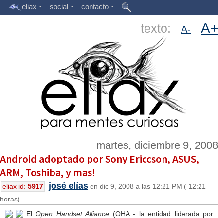
eliax
social
contacto
A+
texto:
A-
martes, diciembre 9, 2008
Android adoptado por Sony Ericcson, ASUS,
ARM, Toshiba, y mas!
josé elías
eliax id:
5917
en dic 9, 2008 a las 12:21 PM ( 12:21
horas)
El
Open Handset Alliance
(OHA - la entidad liderada por