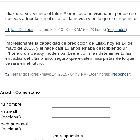
Eliax otra vez viendo el futuro!! eres todo un visionario, por eso se
que vas a triunfar en el cine, en la novela y en lo que te propongas!
#1
Ivan De Leon
- octubre 8, 2013 - 02:23 AM (02:23 horas) (
responder
)
Impresionante la capacidad de predicción de Eliax, hoy es 14 de
mayo de 2015, y él hace casi 10 años estaba describiendo un
iPhone o un Galaxy modernos. Leeré con más detenimiento las
entradas del último año, seguro que existen más pistas de lo que
pasará en el futuro.
#2
Fernando Florez - mayo 14, 2015 - 04:47 PM (16:47 horas) (
responder
)
Añadir Comentario
tu nombre
tu email
(opcional)
web personal
(opcional)
en respuesta a...