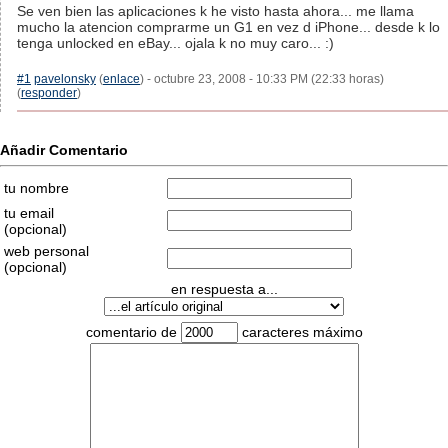
Se ven bien las aplicaciones k he visto hasta ahora... me llama
mucho la atencion comprarme un G1 en vez d iPhone... desde k lo
tenga unlocked en eBay... ojala k no muy caro... :)
#1
pavelonsky
(
enlace
) - octubre 23, 2008 - 10:33 PM (22:33 horas)
(
responder
)
Añadir Comentario
tu nombre
tu email
(opcional)
web personal
(opcional)
en respuesta a...
comentario de
caracteres máximo