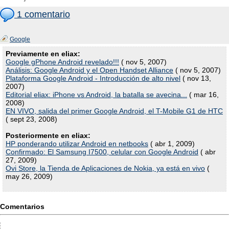
1 comentario
Google
Previamente en eliax:
Google gPhone Android revelado!!!
( nov 5, 2007)
Análisis: Google Android y el Open Handset Alliance
( nov 5, 2007)
Plataforma Google Android - Introducción de alto nivel
( nov 13,
2007)
Editorial eliax: iPhone vs Android, la batalla se avecina...
( mar 16,
2008)
EN VIVO, salida del primer Google Android, el T-Mobile G1 de HTC
( sept 23, 2008)
Posteriormente en eliax:
HP ponderando utilizar Android en netbooks
( abr 1, 2009)
Confirmado: El Samsung I7500, celular con Google Android
( abr
27, 2009)
Ovi Store, la Tienda de Aplicaciones de Nokia, ya está en vivo
(
may 26, 2009)
Comentarios