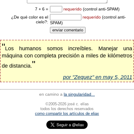
7 + 6 =
requerido
(control anti-SPAM)
¿De qué color es el
requerido
(control anti-
cielo?:
SPAM)
"
Los humanos somos increíbles. Manejar una
máquina con completa precisión a miles de kilómetros
"
de distancia.
por "Zequez" en may 5, 2011
en camino a
la singularidad...
©2005-2026 josé c. elías
todos los derechos reservados
como compartir los artículos de eliax