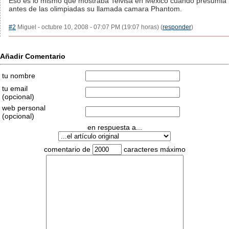
Eso es lo mismo que mostraba Telvisa en Mexico cuando presumia
antes de las olimpiadas su llamada camara Phantom.
#2
Miguel - octubre 10, 2008 - 07:07 PM (19:07 horas) (
responder
)
Añadir Comentario
tu nombre
tu email
(opcional)
web personal
(opcional)
en respuesta a...
comentario de
caracteres máximo