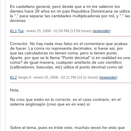
En castellano general, pero desde que a mi me salieron los
dientes hace 28 años en mi pais Republica Dominicana se utiliza
la "," para separar las cantidades multiplicadoras por mil, y "." las
decimas
#1.1
Tux
- enero 25, 2008 - 01:59 PM (13:59 horas) (
responder
)
Corrector: No hay nada mas falso en el comentario que acabas
de hacer. La coma no representa decimales, si fuese asi, por
que las calculadoras no tienen coma, pero si tienen punto.
Aparte, por que se le llama "Punto decimal" si en realidad es una
coma? de igual manera, cualquier artefacto de uso cientifico
(calibradores, basculas, etc) utiliza el punto decimal como tal.
#1.2
Sergio A - enero 25, 2008 - 02:11 PM (14:11 horas) (
responder
)
Hola.
No creo que estés en lo correcto. es el caso contrario, en el
sistema anglosajón (creo que es en ese) sí.
Sobre el tema, pues es triste esto, muchas veces he visto que