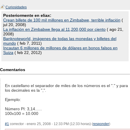
Curiosidades
Posteriormente en eliax:
Crean billete de 100 mil millones en Zimbabwe, terrible inflación
(
jul 20, 2008)
La inflación en Zimbabwe llega al 11,200,000 por ciento
( ago 21,
2008)
Banknoteworld, imágenes de todas las monedas y billetes del
mundo
( feb 7, 2011)
Incautan 6 millones de millones de dólares en bonos falsos en
Suiza
( feb 22, 2012)
Comentarios
En castellano el separador de miles de los números es el "." y para
los decimales es la ",".
Ejemplo:
Número PI: 3,14......
100x100 = 10.000
#1
corrector - enero 25, 2008 - 12:33 PM (12:33 horas) (
responder
)