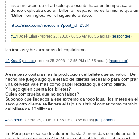
Esto me acuerda el artículo que escribí hace un tiempo acá en
donde explicaba que un Billón en español no es lo mismo que un
"Billion" en inglés. Ver el siguiente enlace:
http://eliax.com/index.cfm?post_id=2994
#1.4
José Elías
- febrero 28, 2010 - 08:15 AM (08:15 horas) (
responder
)
las ironias y bizzarreadas del capitalismo...
#2
KaraK
(
enlace
) - enero 25, 2008 - 12:55 PM (12:55 horas) (
responder
)
A ese paso costara mas la produccion del billete que su valor... De
hecho me juego algo que el fajo de billetes necesario para comprar
una cerveza vale mas como papel reciclado que como billete...
Y luego quien cuenta los billetes?
Quien comprueba que no son falsos?
Supongo que llegados a ese extremo da todo igual, los metes en el
saco y otro cliente se llevara el fajo sin abrir ni contar como cambio
del billete de 10Millones...
#3
Alberto
- enero 25, 2008 - 01:55 PM (13:55 horas) (
responder
)
En Peru paso eso se devaluaron hasta 2 monedas completamente
durante el gobierno de Alan Garcia entre el 85 y 90, y ahora esta