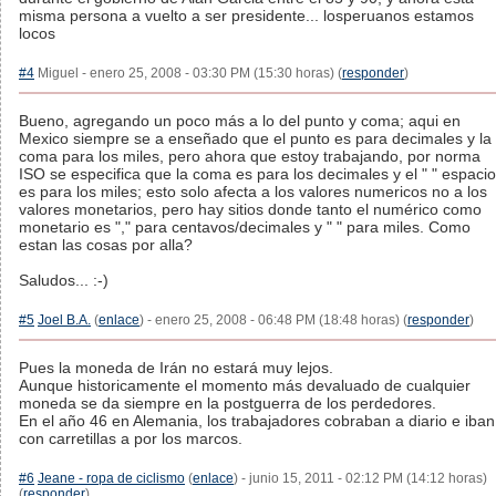
misma persona a vuelto a ser presidente... losperuanos estamos
locos
#4
Miguel - enero 25, 2008 - 03:30 PM (15:30 horas) (
responder
)
Bueno, agregando un poco más a lo del punto y coma; aqui en
Mexico siempre se a enseñado que el punto es para decimales y la
coma para los miles, pero ahora que estoy trabajando, por norma
ISO se especifica que la coma es para los decimales y el " " espacio
es para los miles; esto solo afecta a los valores numericos no a los
valores monetarios, pero hay sitios donde tanto el numérico como
monetario es "," para centavos/decimales y " " para miles. Como
estan las cosas por alla?
Saludos... :-)
#5
Joel B.A.
(
enlace
) - enero 25, 2008 - 06:48 PM (18:48 horas) (
responder
)
Pues la moneda de Irán no estará muy lejos.
Aunque historicamente el momento más devaluado de cualquier
moneda se da siempre en la postguerra de los perdedores.
En el año 46 en Alemania, los trabajadores cobraban a diario e iban
con carretillas a por los marcos.
#6
Jeane - ropa de ciclismo
(
enlace
) - junio 15, 2011 - 02:12 PM (14:12 horas)
(
responder
)