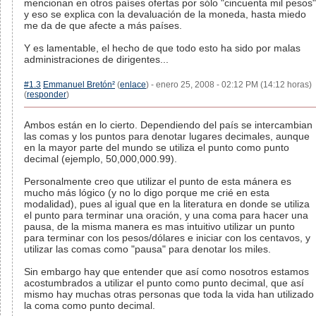
mencionan en otros países ofertas por sólo "cincuenta mil pesos"
y eso se explica con la devaluación de la moneda, hasta miedo
me da de que afecte a más países.
Y es lamentable, el hecho de que todo esto ha sido por malas
administraciones de dirigentes...
#1.3
Emmanuel Bretón²
(
enlace
) - enero 25, 2008 - 02:12 PM (14:12 horas)
(
responder
)
Ambos están en lo cierto. Dependiendo del país se intercambian
las comas y los puntos para denotar lugares decimales, aunque
en la mayor parte del mundo se utiliza el punto como punto
decimal (ejemplo, 50,000,000.99).
Personalmente creo que utilizar el punto de esta mánera es
mucho más lógico (y no lo digo porque me crié en esta
modalidad), pues al igual que en la literatura en donde se utiliza
el punto para terminar una oración, y una coma para hacer una
pausa, de la misma manera es mas intuitivo utilizar un punto
para terminar con los pesos/dólares e iniciar con los centavos, y
utilizar las comas como "pausa" para denotar los miles.
Sin embargo hay que entender que así como nosotros estamos
acostumbrados a utilizar el punto como punto decimal, que así
mismo hay muchas otras personas que toda la vida han utilizado
la coma como punto decimal.