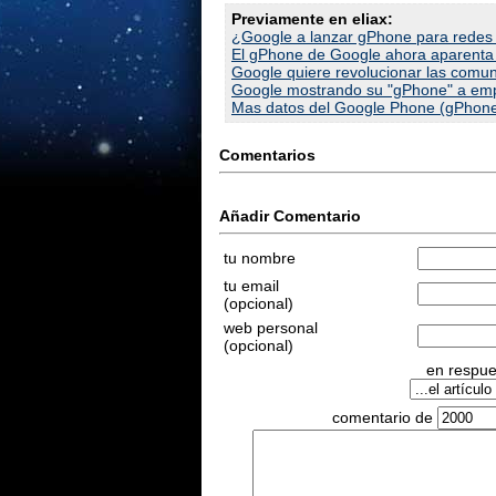
Previamente en eliax:
¿Google a lanzar gPhone para redes
El gPhone de Google ahora aparenta 
Google quiere revolucionar las comun
Google mostrando su "gPhone" a empr
Mas datos del Google Phone (gPhon
Comentarios
Añadir Comentario
tu nombre
tu email
(opcional)
web personal
(opcional)
en respues
comentario de