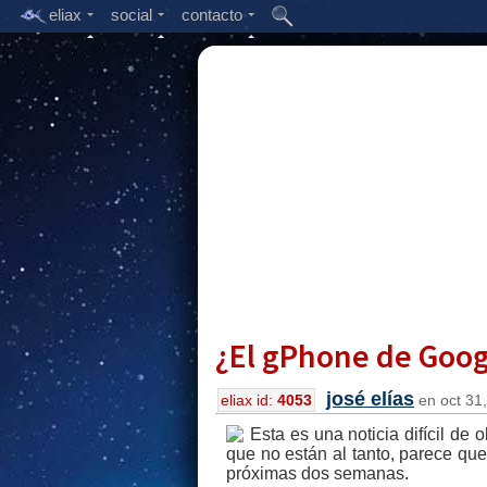
eliax
social
contacto
¿El gPhone de Googl
josé elías
eliax id:
4053
en oct 31,
Esta es una noticia difícil de 
que no están al tanto, parece q
próximas dos semanas.