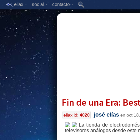
eliax
social
contacto
Fin de una Era: Bes
josé elías
eliax id:
4020
en oct 18,
La tienda de electrodomés
televisores análogos desde este m