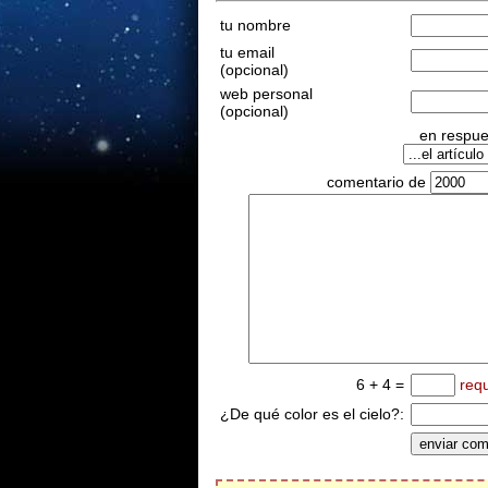
tu nombre
tu email
(opcional)
web personal
(opcional)
en respues
comentario de
6 + 4 =
req
¿De qué color es el cielo?: