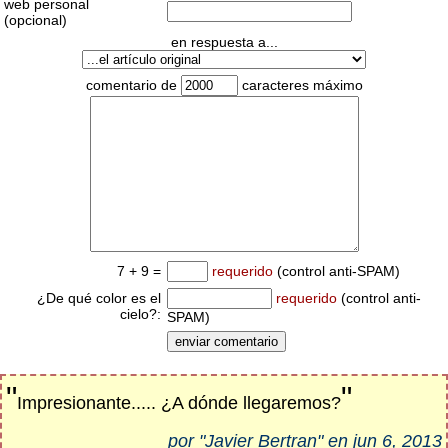
web personal
(opcional)
en respuesta a...
comentario de
caracteres máximo
7 + 9 =
requerido
(control anti-SPAM)
¿De qué color es el
requerido
(control anti-
cielo?:
SPAM)
"
"
Impresionante..... ¿A dónde llegaremos?
por "Javier Bertran" en jun 6, 2013