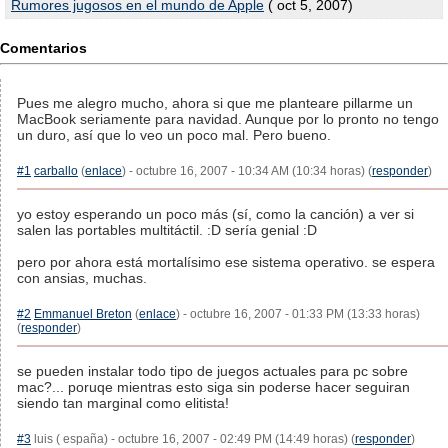
Rumores jugosos en el mundo de Apple
( oct 5, 2007)
Comentarios
Pues me alegro mucho, ahora si que me planteare pillarme un
MacBook seriamente para navidad. Aunque por lo pronto no tengo
un duro, así que lo veo un poco mal. Pero bueno.
#1
carballo
(
enlace
) - octubre 16, 2007 - 10:34 AM (10:34 horas) (
responder
)
yo estoy esperando un poco más (sí, como la canción) a ver si
salen las portables multitáctil. :D sería genial :D
pero por ahora está mortalísimo ese sistema operativo. se espera
con ansias, muchas.
#2
Emmanuel Breton
(
enlace
) - octubre 16, 2007 - 01:33 PM (13:33 horas)
(
responder
)
se pueden instalar todo tipo de juegos actuales para pc sobre
mac?... poruqe mientras esto siga sin poderse hacer seguiran
siendo tan marginal como elitista!
#3
luis ( españa) - octubre 16, 2007 - 02:49 PM (14:49 horas) (
responder
)