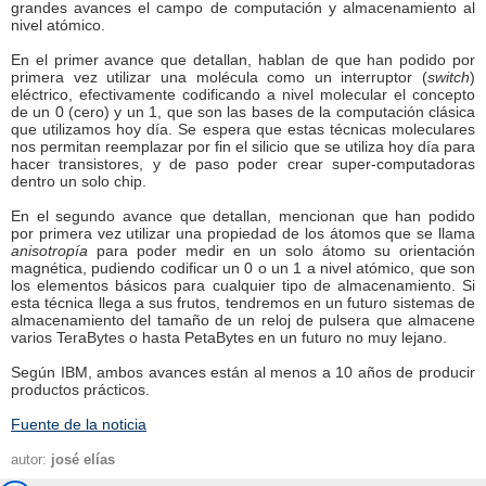
grandes avances el campo de computación y almacenamiento al
nivel atómico.
En el primer avance que detallan, hablan de que han podido por
primera vez utilizar una molécula como un interruptor (
switch
)
eléctrico, efectivamente codificando a nivel molecular el concepto
de un 0 (cero) y un 1, que son las bases de la computación clásica
que utilizamos hoy día. Se espera que estas técnicas moleculares
nos permitan reemplazar por fin el silicio que se utiliza hoy día para
hacer transistores, y de paso poder crear super-computadoras
dentro un solo chip.
En el segundo avance que detallan, mencionan que han podido
por primera vez utilizar una propiedad de los átomos que se llama
anisotropía
para poder medir en un solo átomo su orientación
magnética, pudiendo codificar un 0 o un 1 a nivel atómico, que son
los elementos básicos para cualquier tipo de almacenamiento. Si
esta técnica llega a sus frutos, tendremos en un futuro sistemas de
almacenamiento del tamaño de un reloj de pulsera que almacene
varios TeraBytes o hasta PetaBytes en un futuro no muy lejano.
Según IBM, ambos avances están al menos a 10 años de producir
productos prácticos.
Fuente de la noticia
autor:
josé elías