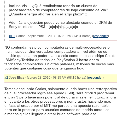
Incluso Via.... ¿Qué rendimiento tendría un cluster de
procesadores o de computadores de bajo consumo de Vía?
¿Cuánta energía ahorraría en el largo plazo? :)
Además la ejecución puede verse afectada cuando el DRM de
Sony te infeste el PS3... jajajajajajajajajaja
#1.1
Carlos - septiembre 3, 2007 - 02:31 PM (14:31 horas) (
responder
)
NO confundan esto con computadoras de multi-procesadores o
multi-nucleos. Una verdadera computadora a nivel atómico es
posible que sea tan poderosa ella sola como todos los chips Cell de
IBM/Sony/Toshiba de todos los PlayStation 3 hasta ahora
fabricados combinados. En otras palabras, millones de veces mas
potentes que cualquier cosa que tengamos hoy.
#2
José Elías
- febrero 28, 2010 - 08:15 AM (08:15 horas) (
responder
)
Tamos deacuardo Carlos, solamente queria hacer una retrospectiva
de cual procesador logro ese apodo (Cell), sera dificil d programar
el play 3 pero tiene mas potencial de durar mas en el futuro.. ahora
en cuanto a los otros procesadores q nombrastes haciendo mas
enfasis al creado por el MIT me parece una apuesta razonable,
pero en la practica para usuarios comunes no tendria tanto uso,
almenos q ellos lleguen a crear buen software para ese