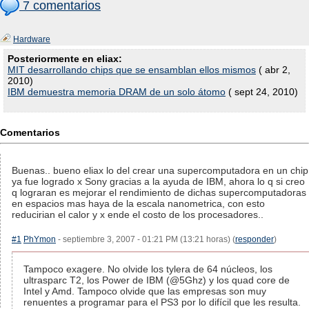
7 comentarios
Hardware
Posteriormente en eliax:
MIT desarrollando chips que se ensamblan ellos mismos
( abr 2,
2010)
IBM demuestra memoria DRAM de un solo átomo
( sept 24, 2010)
Comentarios
Buenas.. bueno eliax lo del crear una supercomputadora en un chip
ya fue logrado x Sony gracias a la ayuda de IBM, ahora lo q si creo
q lograran es mejorar el rendimiento de dichas supercomputadoras
en espacios mas haya de la escala nanometrica, con esto
reducirian el calor y x ende el costo de los procesadores..
#1
PhYmon
- septiembre 3, 2007 - 01:21 PM (13:21 horas) (
responder
)
Tampoco exagere. No olvide los tylera de 64 núcleos, los
ultrasparc T2, los Power de IBM (@5Ghz) y los quad core de
Intel y Amd. Tampoco olvide que las empresas son muy
renuentes a programar para el PS3 por lo difícil que les resulta.