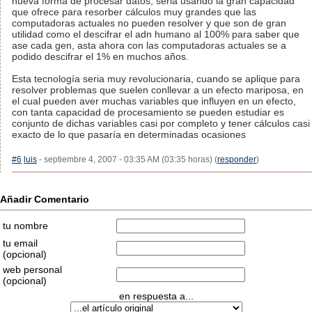
nueva forma de procesar datos, seria usando la gran capacidad
que ofrece para resorber cálculos muy grandes que las
computadoras actuales no pueden resolver y que son de gran
utilidad como el descifrar el adn humano al 100% para saber que
ase cada gen, asta ahora con las computadoras actuales se a
podido descifrar el 1% en muchos años.
Esta tecnología seria muy revolucionaria, cuando se aplique para
resolver problemas que suelen conllevar a un efecto mariposa, en
el cual pueden aver muchas variables que influyen en un efecto,
con tanta capacidad de procesamiento se pueden estudiar es
conjunto de dichas variables casi por completo y tener cálculos casi
exacto de lo que pasaría en determinadas ocasiones
#6
luis
- septiembre 4, 2007 - 03:35 AM (03:35 horas) (
responder
)
Añadir Comentario
tu nombre
tu email
(opcional)
web personal
(opcional)
en respuesta a...