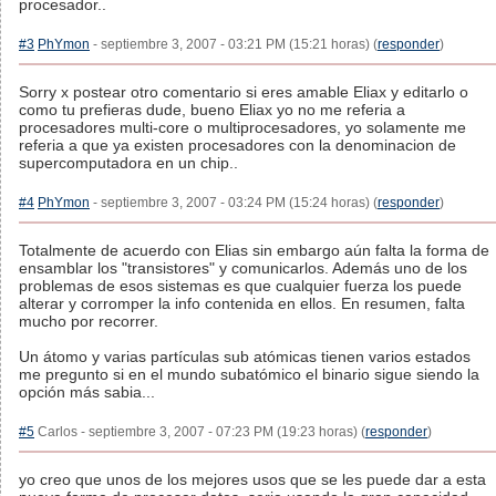
procesador..
#3
PhYmon
- septiembre 3, 2007 - 03:21 PM (15:21 horas) (
responder
)
Sorry x postear otro comentario si eres amable Eliax y editarlo o
como tu prefieras dude, bueno Eliax yo no me referia a
procesadores multi-core o multiprocesadores, yo solamente me
referia a que ya existen procesadores con la denominacion de
supercomputadora en un chip..
#4
PhYmon
- septiembre 3, 2007 - 03:24 PM (15:24 horas) (
responder
)
Totalmente de acuerdo con Elias sin embargo aún falta la forma de
ensamblar los "transistores" y comunicarlos. Además uno de los
problemas de esos sistemas es que cualquier fuerza los puede
alterar y corromper la info contenida en ellos. En resumen, falta
mucho por recorrer.
Un átomo y varias partículas sub atómicas tienen varios estados
me pregunto si en el mundo subatómico el binario sigue siendo la
opción más sabia...
#5
Carlos - septiembre 3, 2007 - 07:23 PM (19:23 horas) (
responder
)
yo creo que unos de los mejores usos que se les puede dar a esta