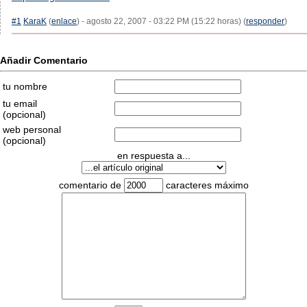
#1
KaraK
(
enlace
) - agosto 22, 2007 - 03:22 PM (15:22 horas) (
responder
)
Añadir Comentario
tu nombre
tu email
(opcional)
web personal
(opcional)
en respuesta a...
comentario de
caracteres máximo