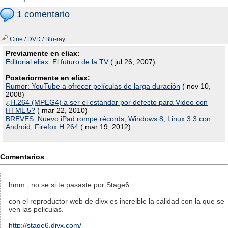
1 comentario
Cine / DVD / Blu-ray
Previamente en eliax:
Editorial eliax: El futuro de la TV
( jul 26, 2007)
Posteriormente en eliax:
Rumor: YouTube a ofrecer películas de larga duración
( nov 10,
2008)
¿H.264 (MPEG4) a ser el estándar por defecto para Video con
HTML 5?
( mar 22, 2010)
BREVES: Nuevo iPad rompe récords, Windows 8, Linux 3.3 con
Android, Firefox H.264
( mar 19, 2012)
Comentarios
hmm , no se si te pasaste por Stage6...
con el reproductor web de divx es increible la calidad con la que se
ven las peliculas.
http://stage6.divx.com/