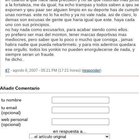
a la fortaleza, me da igual, ha echo trampas y todos saben a qeu se
exponen y qeu paar ser alguien limpio en su deporte has de cumplir
unas normas. este no lo ha echo y ya no vale nada. asi de claro, lo
demas son excusas de gente que haria igual que este. haya cada
uno con sus principios.
no hay nada como excusarlos, para acabar siendo como ellos.
yo prefiero ser mas del monton, tener marcas deportivas mas
mediocres, pero saber que lo poco o mucho que consiga , jamas
habra nadie que pueda rebartirmelo. y para mis adentros quedara
ese orgullo. todos los yonkis no pueden enorgulecerse de nada, y
siempre seran un fraude.
he dicho..
#7
- agosto 8, 2007 - 05:21 PM (17:21 horas) (
responder
)
Añadir Comentario
tu nombre
tu email
(opcional)
web personal
(opcional)
en respuesta a...