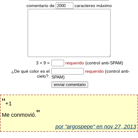
comentario de
caracteres máximo
3 + 9 =
requerido
(control anti-SPAM)
¿De qué color es el
requerido
(control anti-
cielo?:
SPAM)
"
+1
"
Me conmovió.
por "argospepe" en nov 27, 2013