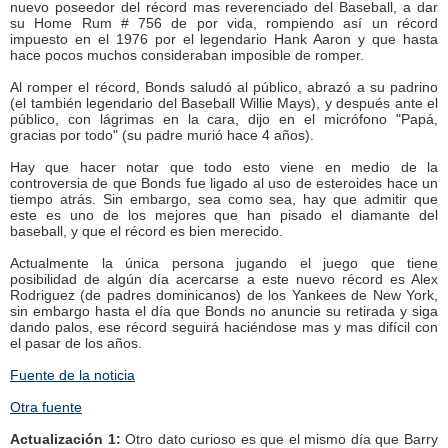
nuevo poseedor del récord mas reverenciado del Baseball, a dar
su Home Rum # 756 de por vida, rompiendo así un récord
impuesto en el 1976 por el legendario Hank Aaron y que hasta
hace pocos muchos consideraban imposible de romper.
Al romper el récord, Bonds saludó al público, abrazó a su padrino
(el también legendario del Baseball Willie Mays), y después ante el
público, con lágrimas en la cara, dijo en el micrófono "Papá,
gracias por todo" (su padre murió hace 4 años).
Hay que hacer notar que todo esto viene en medio de la
controversia de que Bonds fue ligado al uso de esteroides hace un
tiempo atrás. Sin embargo, sea como sea, hay que admitir que
este es uno de los mejores que han pisado el diamante del
baseball, y que el récord es bien merecido.
Actualmente la única persona jugando el juego que tiene
posibilidad de algún día acercarse a este nuevo récord es Alex
Rodriguez (de padres dominicanos) de los Yankees de New York,
sin embargo hasta el día que Bonds no anuncie su retirada y siga
dando palos, ese récord seguirá haciéndose mas y mas difícil con
el pasar de los años.
Fuente de la noticia
Otra fuente
Actualización 1:
Otro dato curioso es que el mismo día que Barry