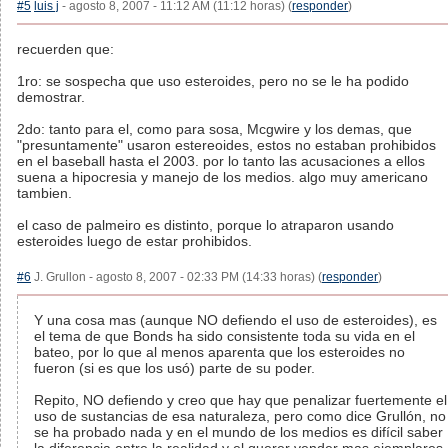
#5
luis j
- agosto 8, 2007 - 11:12 AM (11:12 horas) (
responder
)
recuerden que:
1ro: se sospecha que uso esteroides, pero no se le ha podido
demostrar.
2do: tanto para el, como para sosa, Mcgwire y los demas, que
"presuntamente" usaron estereoides, estos no estaban prohibidos
en el baseball hasta el 2003. por lo tanto las acusaciones a ellos
suena a hipocresia y manejo de los medios. algo muy americano
tambien.
el caso de palmeiro es distinto, porque lo atraparon usando
esteroides luego de estar prohibidos.
#6
J. Grullon - agosto 8, 2007 - 02:33 PM (14:33 horas) (
responder
)
Y una cosa mas (aunque NO defiendo el uso de esteroides), es
el tema de que Bonds ha sido consistente toda su vida en el
bateo, por lo que al menos aparenta que los esteroides no
fueron (si es que los usó) parte de su poder.
Repito, NO defiendo y creo que hay que penalizar fuertemente el
uso de sustancias de esa naturaleza, pero como dice Grullón, no
se ha probado nada y en el mundo de los medios es difícil saber