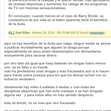
la diferencia entre la realidad y el querer vender mas ejemplares
de revistas deportivas y aumentar los ratings de los programas
de TV con historias sensacionalistas.
En conclusión, cuando menos en el caso de Barry Bonds, su
consistencia de por vida en el bateo aparenta darle el beneficio
de la duda.
#6.1
José Elías
- febrero 28, 2010 - 08:15 AM (08:15 horas) (
responder
)
aqui no hay beneficio de la duda que valga, ningun medio se atreve
a publicar mundialmente que alguein se droga poruqe
especialmente en eeuu estan obsesionados con demandarse
mutuamente para sacarse dinero.
por otro lado da igual que haay bateado sin drogas todos menos
uno. ya es falso y un fraude.
solo los perdedores usan drogas y mas fracasados aun si lo hacen
para mentir sobre proezas para los que los demas luchan con su
esfuerzo verdadero.
obviamente hay miles d eatletas d etodas o casi todas las
disciplinas deportivas que han echo trampas o se han drogado
alguna vez . y para todos ellos mi mas sentido desprecio.
este tal bonds, no es mas que otro fracasado.
en cuanto a que hace falta precision y no se que historias mas junto