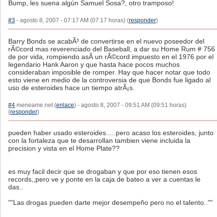
Bump, les suena algún Samuel Sosa?, otro tramposo!
#3
- agosto 8, 2007 - 07:17 AM (07:17 horas) (
responder
)
Barry Bonds se acabÃ³ de convertirse en el nuevo poseedor del
rÃ©cord mas reverenciado del Baseball, a dar su Home Rum # 756
de por vida, rompiendo asÃ­ un rÃ©cord impuesto en el 1976 por el
legendario Hank Aaron y que hasta hace pocos muchos
consideraban imposible de romper. Hay que hacer notar que todo
esto viene en medio de la controversia de que Bonds fue ligado al
uso de esteroides hace un tiempo atrÃ¡s.
#4
meneame.net (
enlace
) - agosto 8, 2007 - 09:51 AM (09:51 horas)
(
responder
)
pueden haber usado esteroides.....pero acaso los esteroides, junto
con la fortaleza que te desarrollan tambien viene incluida la
precision y vista en el Home Plate??
es muy facil decir que se drogaban y que por eso tienen esos
records,,pero ve y ponte en la caja de bateo a ver a cuentas le
das..
""Las drogas pueden darte mejor desempeño pero no el talento..""