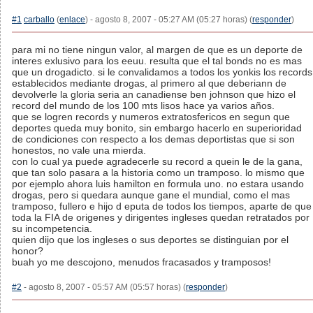
#1
carballo
(
enlace
) - agosto 8, 2007 - 05:27 AM (05:27 horas) (
responder
)
para mi no tiene ningun valor, al margen de que es un deporte de
interes exlusivo para los eeuu. resulta que el tal bonds no es mas
que un drogadicto. si le convalidamos a todos los yonkis los records
establecidos mediante drogas, al primero al que deberiann de
devolverle la gloria seria an canadiense ben johnson que hizo el
record del mundo de los 100 mts lisos hace ya varios años.
que se logren records y numeros extratosfericos en segun que
deportes queda muy bonito, sin embargo hacerlo en superioridad
de condiciones con respecto a los demas deportistas que si son
honestos, no vale una mierda.
con lo cual ya puede agradecerle su record a quein le de la gana,
que tan solo pasara a la historia como un tramposo. lo mismo que
por ejemplo ahora luis hamilton en formula uno. no estara usando
drogas, pero si quedara aunque gane el mundial, como el mas
tramposo, fullero e hijo d eputa de todos los tiempos, aparte de que
toda la FIA de origenes y dirigentes ingleses quedan retratados por
su incompetencia.
quien dijo que los ingleses o sus deportes se distinguian por el
honor?
buah yo me descojono, menudos fracasados y tramposos!
#2
- agosto 8, 2007 - 05:57 AM (05:57 horas) (
responder
)