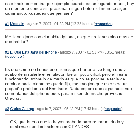
este hack es mentira, por ejemplo cuando estan jugando mario, hay
un momento donde sin presionar ningun boton, el muñeco sigue
caminando, ¿ustedes que piensan?
#1
Mauricio
- agosto 7, 2007 - 01:33 PM (13:33 horas) (
responder
)
Me tienes jarto con el maldito iphone, es que no tienes algo mas de
que hablar?
#2
El Que Esta Jarta del iPhone
- agosto 7, 2007 - 01:51 PM (13:51 horas)
(
responder
)
Es que como no tienes uno, tienes que hartarte, yo tengo uno y
acabo de instalarle el emulador, fue un poco dificil, pero ahi esta
funcionando, sobre lo de mario es que no se porque la tecla de
caminar hacia alante se queda fija, me imagino que esto sera un
pequeño problema del Emulador. Nada espero que sigas haciendo
comentarios del iphone pues para mi son de mucho provecho,
Gracias.
#3
Carlos George
- agosto 7, 2007 - 05:43 PM (17:43 horas) (
responder
)
OK, que bueno que lo hayas probado para retirar mi duda y
confirmar que los hackers son GRANDES.