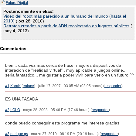
Futuro Digital
Posteriormente en eliax:
Video del robot más parecido a un humano del mundo (hasta el
2010)
( oct 28, 2010)
Retratos creados a partir de ADN recolectado en lugares públicos
(
may 4, 2013)
Comentarios
bien... cada vez mas cerca de hacer mejores dispositivos de
interacion de "realidad virtual" , muy aplicable a juegos online...
seria fantastico... me gustaria poder vivir para verlo en un futuro ^^
#1
KaraK
(
enlace
) - julio 17, 2007 - 03:05 AM (03:05 horas) (
responder
)
ES UNA PASADA
#2
LOLO
- mayo 28, 2008 - 05:46 PM (17:46 horas) (
responder
)
donde puedo conseguir este programa me interesa gracias
#3
enrique gs
- marzo 27, 2010 - 08:19 PM (20:19 horas) (
responder
)