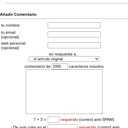
Añadir Comentario
tu nombre
tu email
(opcional)
web personal
(opcional)
en respuesta a...
comentario de
caracteres máximo
7 + 3 =
requerido
(control anti-SPAM)
¿De qué color es el
requerido
(control anti-