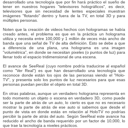
desarrollado una tecnología que por fin hará práctico el sueño de
tener en nuestros hogares "televisores holográficos", es decir,
televisores que sin necesidad de lentes especiales muestran
imágenes "flotando" dentro y fuera de la TV, en total 3D y para
múltiples personas.
Noten que la creación de videos hechos con hologramas se había
creado antes, el problema es que en la práctica un holograma
utiliza y necesita entre 100,000 y 1 millón de veces más ancho de
banda que una señal de TV de alta definición. Esto se debe a que
a diferencia de una plana, una holograma es una imagen
"volumétrica", en donde se necesitan pixeles (o puntos de luz) para
llenar todo el espacio tridimensional de una escena.
El avance de SeeReal (cuyo nombre podría traducirse al español
como "Ver Real") es que han desarrollado una tecnología que
reconoce donde están los ojos de las personas viendo el "Holo-
TV", y presenta solo los puntos de luz necesarios para que esas
personas puedan percibir el objeto en total 3D.
En otras palabras, aunque un verdadero holograma representa en
todo momento un objeto o escena en verdadero 3D, como puede
ser la parte de atrás de un auto, lo cierto es que no es necesario
mostrar la parte de atrás de ese auto si sabemos que desde el
punto de vista en donde estás en relación al HoloTV no podrías
percibir la parte de atrás del auto. Según SeeReal este avance ha
reducido el ancho de banda requerido por un factor de 10,000, lo
que trae la tecnología a niveles prácticos.