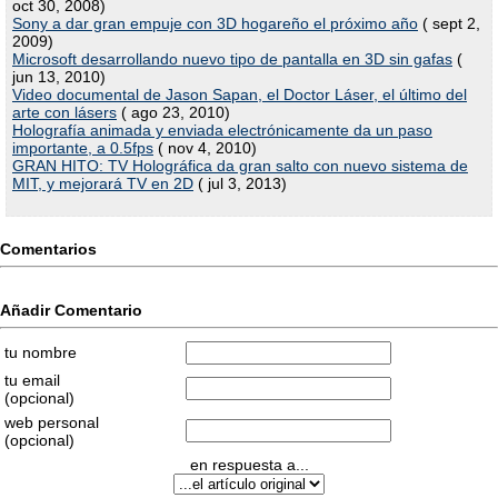
oct 30, 2008)
Sony a dar gran empuje con 3D hogareño el próximo año
( sept 2,
2009)
Microsoft desarrollando nuevo tipo de pantalla en 3D sin gafas
(
jun 13, 2010)
Video documental de Jason Sapan, el Doctor Láser, el último del
arte con lásers
( ago 23, 2010)
Holografía animada y enviada electrónicamente da un paso
importante, a 0.5fps
( nov 4, 2010)
GRAN HITO: TV Holográfica da gran salto con nuevo sistema de
MIT, y mejorará TV en 2D
( jul 3, 2013)
Comentarios
Añadir Comentario
tu nombre
tu email
(opcional)
web personal
(opcional)
en respuesta a...