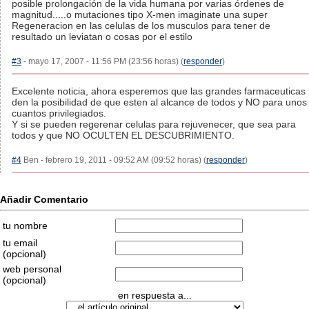
posible prolongación de la vida humana por varias órdenes de
magnitud.....o mutaciones tipo X-men imaginate una super
Regeneracion en las celulas de los musculos para tener de
resultado un leviatan o cosas por el estilo
#3
- mayo 17, 2007 - 11:56 PM (23:56 horas) (
responder
)
Excelente noticia, ahora esperemos que las grandes farmaceuticas
den la posibilidad de que esten al alcance de todos y NO para unos
cuantos privilegiados.
Y si se pueden regerenar celulas para rejuvenecer, que sea para
todos y que NO OCULTEN EL DESCUBRIMIENTO.
#4
Ben - febrero 19, 2011 - 09:52 AM (09:52 horas) (
responder
)
Añadir Comentario
tu nombre
tu email
(opcional)
web personal
(opcional)
en respuesta a...