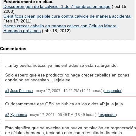
Posteriormente en eliax:
Descubren gen de la calvicie. 1 de 7 hombres en riesgo
( oct 15,
2008)
Científicos crean posible cura contra calvicie de manera accidental
( feb 17, 2011)
Hacen crecer cabello en ratones calvos con Células Madre.
Humanos próximos
( abr 18, 2012)
Comentarios
....muy buena noticia, ya mis entradas se estan alargando.
Solo espero que ese producto no haga crecer cabellos en zonas
donde no se necesitan... jjejejejee
#1
Jose Polanco
- mayo 17, 2007 - 12:21 PM (12:21 horas) (
responder
)
Curiosamemnte ese GEN se hubica en los oidos =P ja ja ja ja
#2
Xyphermx
- mayo 17, 2007 - 06:49 PM (18:49 horas) (
responder
)
Esto significa que se avecina una nueva revolución en regeneración
de células humanas, teniendo esto como resultado directo la