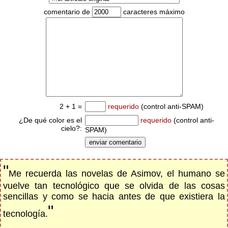
comentario de
caracteres máximo
2 + 1 =
requerido
(control anti-SPAM)
¿De qué color es el
requerido
(control anti-
cielo?:
SPAM)
"
Me recuerda las novelas de Asimov, el humano se
vuelve tan tecnológico que se olvida de las cosas
sencillas y como se hacia antes de que existiera la
"
tecnología.