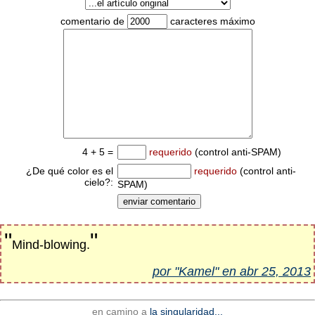
comentario de
caracteres máximo
4 + 5 =
requerido
(control anti-SPAM)
¿De qué color es el
requerido
(control anti-
cielo?:
SPAM)
"
"
Mind-blowing.
por "Kamel" en abr 25, 2013
en camino a
la singularidad...