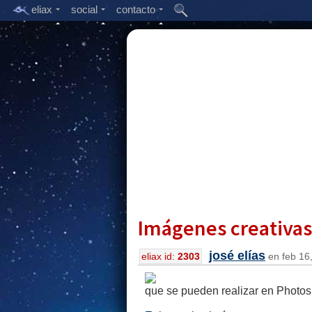
eliax
social
contacto
Imágenes creativa
josé elías
eliax id:
2303
en feb 16,
que se pueden realizar en Photo