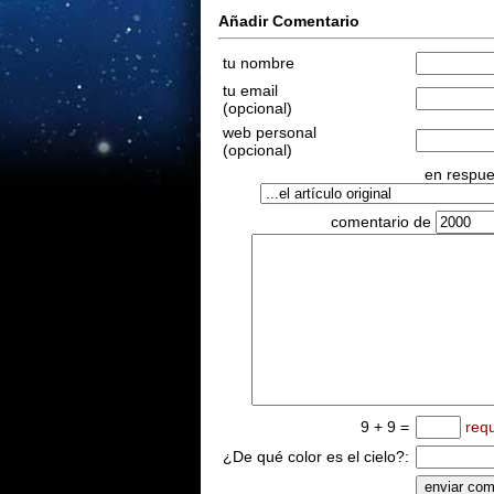
Añadir Comentario
tu nombre
tu email
(opcional)
web personal
(opcional)
en respues
comentario de
9 + 9 =
req
¿De qué color es el cielo?: