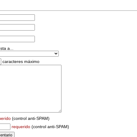
ta a...
caracteres máximo
uerido
(control anti-SPAM)
requerido
(control anti-SPAM)